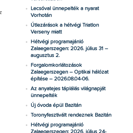
Lecsóval ünnepelték a nyarat
z
Vorhotán
Útlezárások a hétvégi Triatlon
Verseny miatt
Hétvégi programajánló
Zalaegerszegen: 2026. július 31 –
augusztus 2.
Forgalomkorlátozások
Zalaegerszegen – Optikai hálózat
építése – 2026.08.04-06.
Az anyatejes táplálás világnapját
ünnepelték
Új óvoda épül Bazitán
Toronyfesztivált rendeznek Bazitán
Hétvégi programajánló
Zalaegerszegen: 2026. július 24-