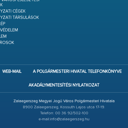
K
ZATI CÉGEK
YZATI TÁRSULÁSOK
ÉP
VÉDELEM
LEM
ÁROSOK
WEB-MAIL
A POLGÁRMESTERI HIVATAL TELEFONKÖNYVE
AKADÁLYMENTESÍTÉSI NYILATKOZAT
Zalaegerszeg Megyei Jogú Város Polgármesteri Hivatala
8900 Zalaegerszeg, Kossuth Lajos utca 17-19.
Telefon: 00 36 92/502-100
e-mail:info@zalaegerszeg.hu