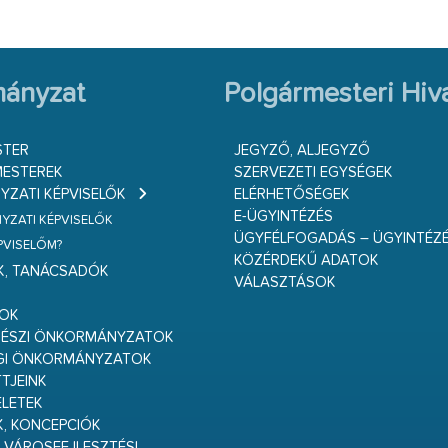
ányzat
Polgármesteri Hiva
STER
JEGYZŐ, ALJEGYZŐ
ESTEREK
SZERVEZETI EGYSÉGEK
ZATI KÉPVISELŐK
ELÉRHETŐSÉGEK
E-ÜGYINTÉZÉS
ZATI KÉPVISELŐK
ÜGYFÉLFOGADÁS – ÜGYINTÉZ
ÉPVISELŐM?
KÖZÉRDEKŰ ADATOK
K, TANÁCSADÓK
VÁLASZTÁSOK
S
GOK
RÉSZI ÖNKORMÁNYZATOK
GI ÖNKORMÁNYZATOK
TJEINK
ELETEK
K, KONCEPCIÓK
 VÁROSFEJLESZTÉSI