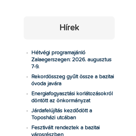
Hírek
Hétvégi programajánló
Zalaegerszegen: 2026. augusztus
7-9.
Rekordösszeg gyűlt össze a bazitai
óvoda javára
Energiafogyasztási korlátozásokról
döntött az önkormányzat
Járdafelújítás kezdődött a
Toposházi utcában
Fesztivált rendeztek a bazitai
városrészben