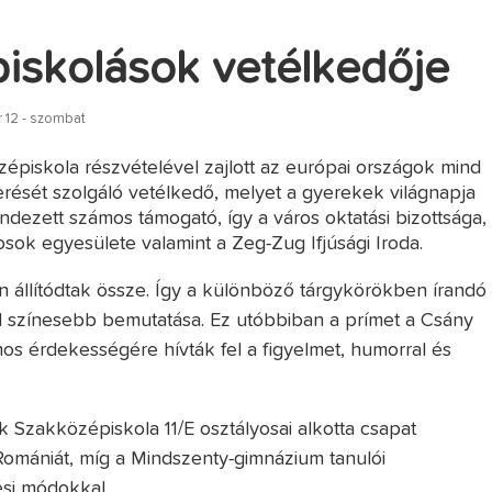
iskolások vetélkedője
12 - szombat
zépiskola részvételével zajlott az európai országok mind
rését szolgáló vetélkedő, melyet a gyerekek világnapja
ndezett számos támogató, így a város oktatási bizottsága,
sok egyesülete valamint a Zeg-Zug Ifjúsági Iroda.
n állítódtak össze. Így a különböző tárgykörökben írandó
nél színesebb bemutatása. Ez utóbbiban a prímet a Csány
mos érdekességére hívták fel a figyelmet, humorral és
 Szakközépiskola 11/E osztályosai alkotta csapat
 Romániát, míg a Mindszenty-gimnázium tanulói
si módokkal.