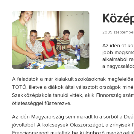
Közép
2009 szeptember 
Az idén öt kö
jobb megisme
alkalmából re
a nagycsaládo
A feladatok a már kialakult szokásoknak megfelelőe
TOTÓ, illetve a diákok által választott országok mi
Szakközépiskola tanulói vitték, akik Finnország szá
ötletességgel fűszerezve.
Az idén Magyarország sem maradt ki a sorból a Deák
jóvoltából. A kölcseysek Olaszországot, a zrínyisek
Franciaországot mutatták be különböző megközelíté