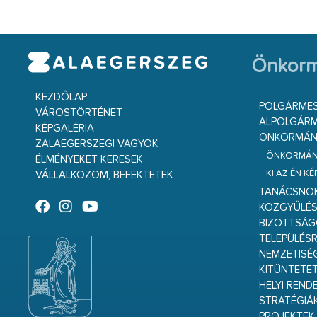
Önkorm
KEZDŐLAP
POLGÁRME
VÁROSTÖRTÉNET
ALPOLGÁRM
KÉPGALÉRIA
ÖNKORMÁNY
ZALAEGERSZEGI VAGYOK
ÖNKORMÁNY
ÉLMÉNYEKET KERESEK
KI AZ ÉN K
VÁLLALKOZOM, BEFEKTETEK
TANÁCSNO
KÖZGYŰLÉ
BIZOTTSÁ
TELEPÜLÉS
NEMZETISÉ
KITÜNTETET
HELYI REND
STRATÉGIÁ
PROJEKTEK,