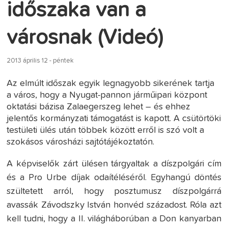
időszaka van a
városnak (Videó)
2013 április 12 - péntek
Az elmúlt időszak egyik legnagyobb sikerének tartja
a város, hogy a Nyugat-pannon járműipari központ
oktatási bázisa Zalaegerszeg lehet – és ehhez
jelentős kormányzati támogatást is kapott. A csütörtöki
testületi ülés után többek között erről is szó volt a
szokásos városházi sajtótájékoztatón.
A képviselők zárt ülésen tárgyaltak a díszpolgári cím
és a Pro Urbe díjak odaítéléséről. Egyhangú döntés
szültetett arról, hogy posztumusz díszpolgárrá
avassák Závodszky István honvéd századost. Róla azt
kell tudni, hogy a II. világháborúban a Don kanyarban