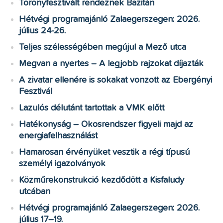
Toronyfesztivált rendeznek Bazitán
Hétvégi programajánló Zalaegerszegen: 2026.
július 24-26.
Teljes szélességében megújul a Mező utca
Megvan a nyertes – A legjobb rajzokat díjazták
A zivatar ellenére is sokakat vonzott az Ebergényi
Fesztivál
Lazulós délutánt tartottak a VMK előtt
Hatékonyság – Okosrendszer figyeli majd az
energiafelhasználást
Hamarosan érvényüket vesztik a régi típusú
személyi igazolványok
Közműrekonstrukció kezdődött a Kisfaludy
utcában
Hétvégi programajánló Zalaegerszegen: 2026.
július 17–19.