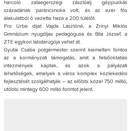
harcoló zalaegerszegi zászlóalj géppuskás
századának parancsnoka volt, és az ezer fős
alakulatból ő vezette haza a 200 túlélőt.
Pro Urbe díjat Vajda Lászlóné, a Zrínyi Miklós
Gimnázium nyugdíjas pedagógusa és Bita József, a
ZTE egykori labdarúgója vehet át.
Gyutai Csaba polgármester szerint kiemelten fontos
az a kormányzati támogatás, amit a felsőoktatási
intézmények kaptak, és azok a pályázati
lehetőségek, amelyek a város komplex közlekedési
fejlesztését szolgálhatják – az előbbi közel 750 millió,
utóbbi mintegy 600 millió forintot jelent.