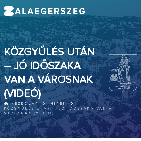
ugrás a fő tartalomhoz
KÖZGYŰLÉS UTÁN
– JÓ IDŐSZAKA
VAN A VÁROSNAK
(VIDEÓ)
KEZDŐLAP
HÍREK
KÖZGYŰLÉS UTÁN – JÓ IDŐSZAKA VAN A
VÁROSNAK (VIDEÓ)