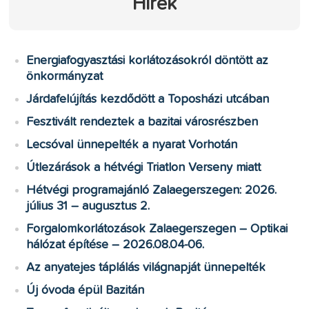
Hírek
Energiafogyasztási korlátozásokról döntött az
önkormányzat
Járdafelújítás kezdődött a Toposházi utcában
Fesztivált rendeztek a bazitai városrészben
Lecsóval ünnepelték a nyarat Vorhotán
Útlezárások a hétvégi Triatlon Verseny miatt
Hétvégi programajánló Zalaegerszegen: 2026.
július 31 – augusztus 2.
Forgalomkorlátozások Zalaegerszegen – Optikai
hálózat építése – 2026.08.04-06.
Az anyatejes táplálás világnapját ünnepelték
Új óvoda épül Bazitán