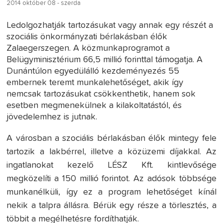
2014 október 08 - szerda
Ledolgozhatják tartozásukat vagy annak egy részét a
szociális önkormányzati bérlakásban élők
Zalaegerszegen. A közmunkaprogramot a
Belügyminisztérium 66,5 millió forinttal támogatja. A
Dunántúlon egyedülálló kezdeményezés 55
embernek teremt munkalehetőséget, akik így
nemcsak tartozásukat csökkenthetik, hanem sok
esetben megmenekülnek a kilakoltatástól, és
jövedelemhez is jutnak.
A városban a szociális bérlakásban élők mintegy fele
tartozik a lakbérrel, illetve a közüzemi díjakkal. Az
ingatlanokat kezelő LÉSZ Kft. kintlevősége
megközelíti a 150 millió forintot. Az adósok többsége
munkanélküli, így ez a program lehetőséget kínál
nekik a talpra állásra. Bérük egy része a törlesztés, a
többit a megélhetésre fordíthatják.