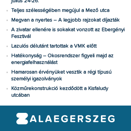
július 24-26.
Teljes szélességében megújul a Mező utca
Megvan a nyertes – A legjobb rajzokat díjazták
A zivatar ellenére is sokakat vonzott az Ebergényi
Fesztivál
Lazulós délutánt tartottak a VMK előtt
Hatékonyság – Okosrendszer figyeli majd az
energiafelhasználást
Hamarosan érvényüket vesztik a régi típusú
személyi igazolványok
Közműrekonstrukció kezdődött a Kisfaludy
utcában