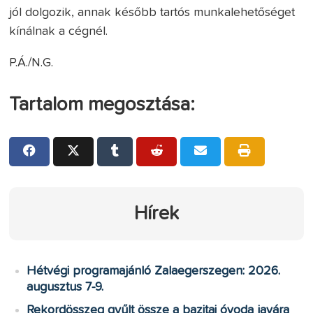
jól dolgozik, annak később tartós munkalehetőséget
kínálnak a cégnél.
P.Á./N.G.
Tartalom megosztása:
Hírek
Hétvégi programajánló Zalaegerszegen: 2026.
augusztus 7-9.
Rekordösszeg gyűlt össze a bazitai óvoda javára