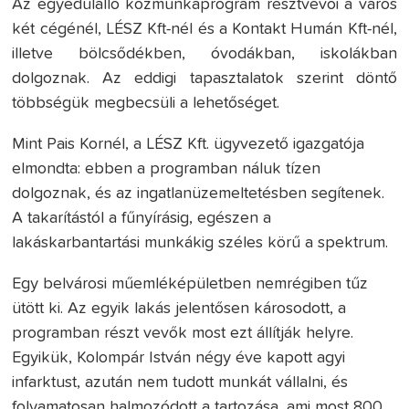
Az egyedülálló közmunkaprogram résztvevői a város
két cégénél, LÉSZ Kft-nél és a Kontakt Humán Kft-nél,
illetve bölcsődékben, óvodákban, iskolákban
dolgoznak. Az eddigi tapasztalatok szerint döntő
többségük megbecsüli a lehetőséget.
Mint Pais Kornél, a LÉSZ Kft. ügyvezető igazgatója
elmondta: ebben a programban náluk tízen
dolgoznak, és az ingatlanüzemeltetésben segítenek.
A takarítástól a fűnyírásig, egészen a
lakáskarbantartási munkákig széles körű a spektrum.
Egy belvárosi műemléképületben nemrégiben tűz
ütött ki. Az egyik lakás jelentősen károsodott, a
programban részt vevők most ezt állítják helyre.
Egyikük, Kolompár István négy éve kapott agyi
infarktust, azután nem tudott munkát vállalni, és
folyamatosan halmozódott a tartozása, ami most 800