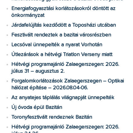
Energiafogyasztási korlátozásokról döntött az
önkormányzat
Járdafelújítás kezdődött a Toposházi utcában
Fesztivált rendeztek a bazitai városrészben
Lecsóval ünnepelték a nyarat Vorhotán
Útlezárások a hétvégi Triatlon Verseny miatt
Hétvégi programajánló Zalaegerszegen: 2026.
július 31 – augusztus 2.
Forgalomkorlátozások Zalaegerszegen – Optikai
hálózat építése – 2026.08.04-06.
Az anyatejes táplálás világnapját ünnepelték
Új óvoda épül Bazitán
Toronyfesztivált rendeznek Bazitán
Hétvégi programajánló Zalaegerszegen: 2026.