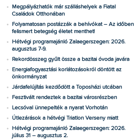
Megpályázhatók már szálláshelyek a Fiatal
Családok Otthonában
Folyamatosan postázzák a behívókat – Az időben
felismert betegség életet menthet!
Hétvégi programajánló Zalaegerszegen: 2026.
augusztus 7-9.
Rekordösszeg gyűlt össze a bazitai óvoda javára
Energiafogyasztási korlátozásokról döntött az
önkormányzat
Járdafelújítás kezdődött a Toposházi utcában
Fesztivált rendeztek a bazitai városrészben
Lecsóval ünnepelték a nyarat Vorhotán
Útlezárások a hétvégi Triatlon Verseny miatt
Hétvégi programajánló Zalaegerszegen: 2026.
július 31 – augusztus 2.