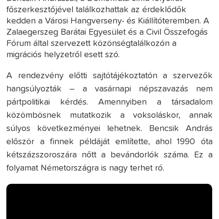
főszerkesztőjével találkozhattak az érdeklődők
kedden a Városi Hangverseny- és Kiállítóteremben. A
Zalaegerszeg Barátai Egyesület és a Civil Összefogás
Fórum által szervezett közönségtalálkozón a
migrációs helyzetről esett szó.
A rendezvény előtti sajtótájékoztatón a szervezők
hangsúlyozták – a vasárnapi népszavazás nem
pártpolitikai kérdés. Amennyiben a társadalom
közömbösnek mutatkozik a voksoláskor, annak
súlyos következményei lehetnek. Bencsik András
először a finnek példáját említette, ahol 1990 óta
kétszázszoroszára nőtt a bevándorlók száma. Ez a
folyamat Németországra is nagy terhet ró.