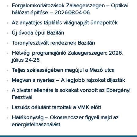
Forgalomkorlátozások Zalaegerszegen – Optikai
hálózat építése – 2026.08.04-06.
Az anyatejes táplálás világnapját ünnepelték
Új óvoda épül Bazitán
Toronyfesztivált rendeznek Bazitán
Hétvégi programajánló Zalaegerszegen: 2026.
július 24-26.
Teljes szélességében megújul a Mező utca
Megvan a nyertes – A legjobb rajzokat díjazták
A zivatar ellenére is sokakat vonzott az Ebergényi
Fesztivál
Lazulós délutánt tartottak a VMK előtt
Hatékonyság – Okosrendszer figyeli majd az
energiafelhasználást