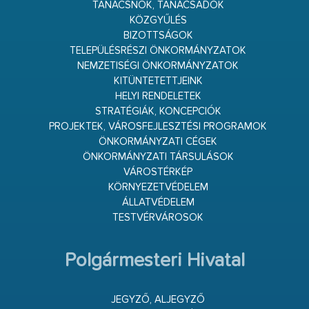
TANÁCSNOK, TANÁCSADÓK
KÖZGYŰLÉS
BIZOTTSÁGOK
TELEPÜLÉSRÉSZI ÖNKORMÁNYZATOK
NEMZETISÉGI ÖNKORMÁNYZATOK
KITÜNTETETTJEINK
HELYI RENDELETEK
STRATÉGIÁK, KONCEPCIÓK
PROJEKTEK, VÁROSFEJLESZTÉSI PROGRAMOK
ÖNKORMÁNYZATI CÉGEK
ÖNKORMÁNYZATI TÁRSULÁSOK
VÁROSTÉRKÉP
KÖRNYEZETVÉDELEM
ÁLLATVÉDELEM
TESTVÉRVÁROSOK
Polgármesteri Hivatal
JEGYZŐ, ALJEGYZŐ