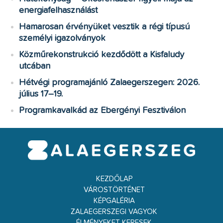
energiafelhasználást
Hamarosan érvényüket vesztik a régi típusú
személyi igazolványok
Közműrekonstrukció kezdődött a Kisfaludy
utcában
Hétvégi programajánló Zalaegerszegen: 2026.
július 17–19.
Programkavalkád az Ebergényi Fesztiválon
KEZDŐLAP
VÁROSTÖRTÉNET
KÉPGALÉRIA
ZALAEGERSZEGI VAGYOK
ÉLMÉNYEKET KERESEK