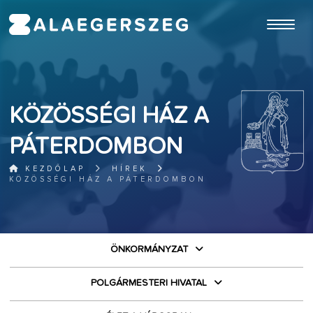
ugrás a fő tartalomhoz
KÖZÖSSÉGI HÁZ A
PÁTERDOMBON
KEZDŐLAP
HÍREK
KÖZÖSSÉGI HÁZ A PÁTERDOMBON
ÖNKORMÁNYZAT
POLGÁRMESTERI HIVATAL