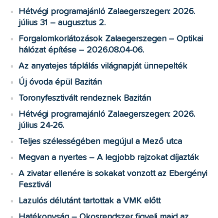
Hétvégi programajánló Zalaegerszegen: 2026.
július 31 – augusztus 2.
Forgalomkorlátozások Zalaegerszegen – Optikai
hálózat építése – 2026.08.04-06.
Az anyatejes táplálás világnapját ünnepelték
Új óvoda épül Bazitán
Toronyfesztivált rendeznek Bazitán
Hétvégi programajánló Zalaegerszegen: 2026.
július 24-26.
Teljes szélességében megújul a Mező utca
Megvan a nyertes – A legjobb rajzokat díjazták
A zivatar ellenére is sokakat vonzott az Ebergényi
Fesztivál
Lazulós délutánt tartottak a VMK előtt
Hatékonyság – Okosrendszer figyeli majd az