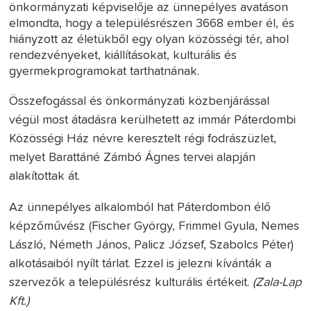
önkormányzati képviselője az ünnepélyes avatáson
elmondta, hogy a településrészen 3668 ember él, és
hiányzott az életükből egy olyan közösségi tér, ahol
rendezvényeket, kiállításokat, kulturális és
gyermekprogramokat tarthatnának.
Összefogással és önkormányzati közbenjárással
végül most átadásra kerülhetett az immár Páterdombi
Közösségi Ház névre keresztelt régi fodrászüzlet,
melyet Barattáné Zámbó Ágnes tervei alapján
alakítottak át.
Az ünnepélyes alkalomból hat Páterdombon élő
képzőművész (Fischer György, Frimmel Gyula, Nemes
László, Németh János, Palicz József, Szabolcs Péter)
alkotásaiból nyílt tárlat. Ezzel is jelezni kívánták a
szervezők a településrész kulturális értékeit.
(Zala-Lap
Kft.)