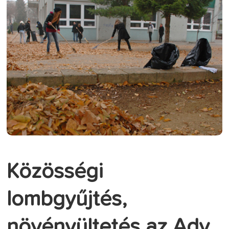
Közösségi
lombgyűjtés,
növényültetés az Ady