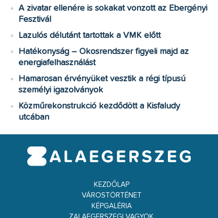
A zivatar ellenére is sokakat vonzott az Ebergényi
Fesztivál
Lazulós délutánt tartottak a VMK előtt
Hatékonyság – Okosrendszer figyeli majd az
energiafelhasználást
Hamarosan érvényüket vesztik a régi típusú
személyi igazolványok
Közműrekonstrukció kezdődött a Kisfaludy
utcában
KEZDŐLAP
VÁROSTÖRTÉNET
KÉPGALÉRIA
ZALAEGERSZEGI VAGYOK