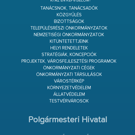
KI AZ ÉN KÉPVISELŐM?
TANÁCSNOK, TANÁCSADÓK
KÖZGYŰLÉS
BIZOTTSÁGOK
TELEPÜLÉSRÉSZI ÖNKORMÁNYZATOK
NEMZETISÉGI ÖNKORMÁNYZATOK
KITÜNTETETTJEINK
HELYI RENDELETEK
STRATÉGIÁK, KONCEPCIÓK
PROJEKTEK, VÁROSFEJLESZTÉSI PROGRAMOK
ÖNKORMÁNYZATI CÉGEK
ÖNKORMÁNYZATI TÁRSULÁSOK
VÁROSTÉRKÉP
KÖRNYEZETVÉDELEM
ÁLLATVÉDELEM
TESTVÉRVÁROSOK
Polgármesteri Hivatal