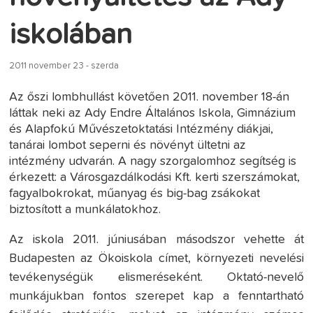
iskolában
2011 november 23 - szerda
Az őszi lombhullást követően 2011. november 18-án
láttak neki az Ady Endre Általános Iskola, Gimnázium
és Alapfokú Művészetoktatási Intézmény diákjai,
tanárai lombot seperni és növényt ültetni az
intézmény udvarán. A nagy szorgalomhoz segítség is
érkezett: a Városgazdálkodási Kft. kerti szerszámokat,
fagyalbokrokat, műanyag és big-bag zsákokat
biztosított a munkálatokhoz.
Az iskola 2011. júniusában másodszor vehette át
Budapesten az Ökoiskola címet, környezeti nevelési
tevékenységük elismeréseként. Oktató-nevelő
munkájukban fontos szerepet kap a fenntartható