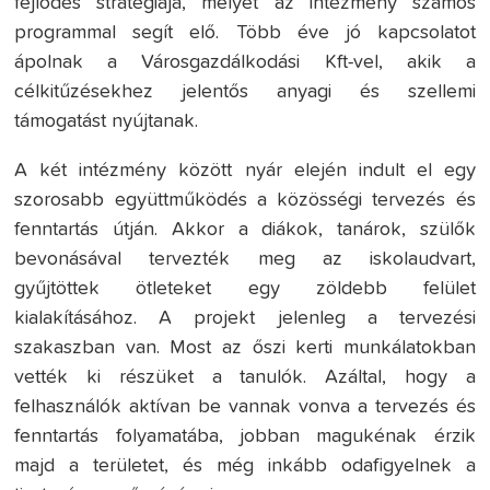
fejlődés stratégiája, melyet az intézmény számos
programmal segít elő. Több éve jó kapcsolatot
ápolnak a Városgazdálkodási Kft-vel, akik a
célkitűzésekhez jelentős anyagi és szellemi
támogatást nyújtanak.
A két intézmény között nyár elején indult el egy
szorosabb együttműködés a közösségi tervezés és
fenntartás útján. Akkor a diákok, tanárok, szülők
bevonásával tervezték meg az iskolaudvart,
gyűjtöttek ötleteket egy zöldebb felület
kialakításához. A projekt jelenleg a tervezési
szakaszban van. Most az őszi kerti munkálatokban
vették ki részüket a tanulók. Azáltal, hogy a
felhasználók aktívan be vannak vonva a tervezés és
fenntartás folyamatába, jobban magukénak érzik
majd a területet, és még inkább odafigyelnek a