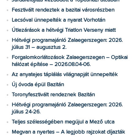
Járdafelújítás kezdődött a Toposházi utcában
Fesztivált rendeztek a bazitai városrészben
Lecsóval ünnepelték a nyarat Vorhotán
Útlezárások a hétvégi Triatlon Verseny miatt
Hétvégi programajánló Zalaegerszegen: 2026.
július 31 – augusztus 2.
Forgalomkorlátozások Zalaegerszegen – Optikai
hálózat építése – 2026.08.04-06.
Az anyatejes táplálás világnapját ünnepelték
Új óvoda épül Bazitán
Toronyfesztivált rendeznek Bazitán
Hétvégi programajánló Zalaegerszegen: 2026.
július 24-26.
Teljes szélességében megújul a Mező utca
Megvan a nyertes – A legjobb rajzokat díjazták