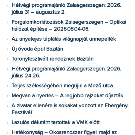
Hétvégi programajánló Zalaegerszegen: 2026.
július 31 – augusztus 2.
Forgalomkorlátozások Zalaegerszegen – Optikai
hálózat építése – 2026.08.04-06.
Az anyatejes táplálás világnapját ünnepelték
Új óvoda épül Bazitán
Toronyfesztivált rendeznek Bazitán
Hétvégi programajánló Zalaegerszegen: 2026.
július 24-26.
Teljes szélességében megújul a Mező utca
Megvan a nyertes – A legjobb rajzokat díjazták
A zivatar ellenére is sokakat vonzott az Ebergényi
Fesztivál
Lazulós délutánt tartottak a VMK előtt
Hatékonyság – Okosrendszer figyeli majd az