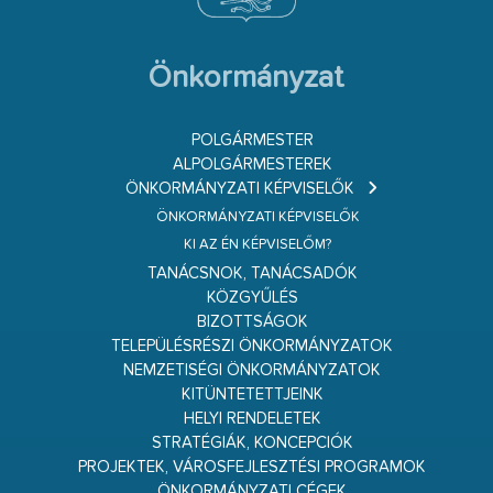
Önkormányzat
POLGÁRMESTER
ALPOLGÁRMESTEREK
ÖNKORMÁNYZATI KÉPVISELŐK
ÖNKORMÁNYZATI KÉPVISELŐK
KI AZ ÉN KÉPVISELŐM?
TANÁCSNOK, TANÁCSADÓK
KÖZGYŰLÉS
BIZOTTSÁGOK
TELEPÜLÉSRÉSZI ÖNKORMÁNYZATOK
NEMZETISÉGI ÖNKORMÁNYZATOK
KITÜNTETETTJEINK
HELYI RENDELETEK
STRATÉGIÁK, KONCEPCIÓK
PROJEKTEK, VÁROSFEJLESZTÉSI PROGRAMOK
ÖNKORMÁNYZATI CÉGEK