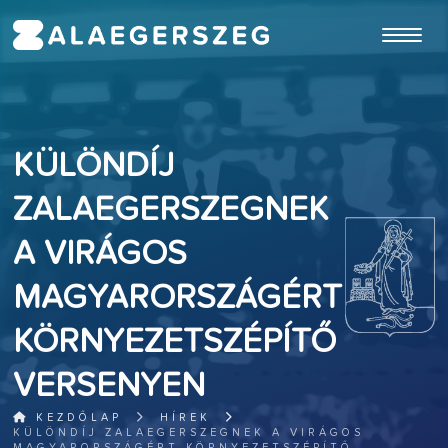
ugrás a fő tartalomhoz
KÜLÖNDÍJ
ZALAEGERSZEGNEK
A VIRÁGOS
MAGYARORSZÁGÉRT
KÖRNYEZETSZÉPÍTŐ
VERSENYEN
KEZDŐLAP
HÍREK
KÜLÖNDÍJ ZALAEGERSZEGNEK A VIRÁGOS
MAGYARORSZÁGÉRT KÖRNYEZETSZÉPÍTŐ