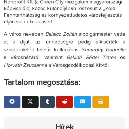
Nonprofit Kft. (a Green City mozgalom magyarországi
képviselője) közös különdíjában részesült a „Zöld
Fenntarthatóság és környezettudatos városfejlesztés
útján való elindulásért”.
A város nevében
Balaicz Zoltán
alpolgármester vette
át a díjat, az ünnepségre pedig elkísérték a
szakterületért felelős kollégák is:
Sümeghy Gabriella
a Városházáról, valamint
Bakiné Rédei Tímea
és
Horváth Zsuzsanna
a Városgazdálkodási Kft-től.
Tartalom megosztása:
Hírek