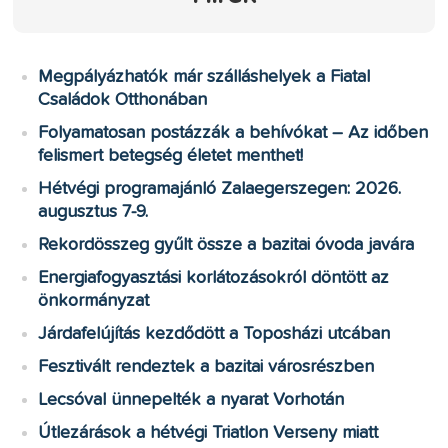
Megpályázhatók már szálláshelyek a Fiatal
Családok Otthonában
Folyamatosan postázzák a behívókat – Az időben
felismert betegség életet menthet!
Hétvégi programajánló Zalaegerszegen: 2026.
augusztus 7-9.
Rekordösszeg gyűlt össze a bazitai óvoda javára
Energiafogyasztási korlátozásokról döntött az
önkormányzat
Járdafelújítás kezdődött a Toposházi utcában
Fesztivált rendeztek a bazitai városrészben
Lecsóval ünnepelték a nyarat Vorhotán
Útlezárások a hétvégi Triatlon Verseny miatt