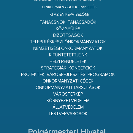
ÖNKORMÁNYZATI KÉPVISELŐK
KI AZ ÉN KÉPVISELŐM?
TANÁCSNOK, TANÁCSADÓK
KÖZGYŰLÉS
BIZOTTSÁGOK
TELEPÜLÉSRÉSZI ÖNKORMÁNYZATOK
NEMZETISÉGI ÖNKORMÁNYZATOK
KITÜNTETETTJEINK
HELYI RENDELETEK
STRATÉGIÁK, KONCEPCIÓK
PROJEKTEK, VÁROSFEJLESZTÉSI PROGRAMOK
ÖNKORMÁNYZATI CÉGEK
ÖNKORMÁNYZATI TÁRSULÁSOK
VÁROSTÉRKÉP
KÖRNYEZETVÉDELEM
ÁLLATVÉDELEM
TESTVÉRVÁROSOK
Polgármesteri Hivatal