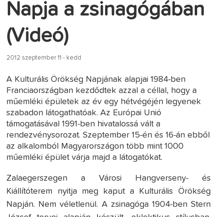
Napja a zsinagógában
(Videó)
2012 szeptember 11 - kedd
A Kulturális Örökség Napjának alapjai 1984-ben
Franciaországban kezdődtek azzal a céllal, hogy a
műemléki épületek az év egy hétvégéjén legyenek
szabadon látogathatóak. Az Európai Unió
támogatásával 1991-ben hivatalossá vált a
rendezvénysorozat. Szeptember 15-én és 16-án ebből
az alkalomból Magyarországon több mint 1000
műemléki épület várja majd a látogatókat.
Zalaegerszegen a Városi Hangverseny- és
Kiállítóterem nyitja meg kaput a Kulturális Örökség
Napján. Nem véletlenül. A zsinagóga 1904-ben Stern