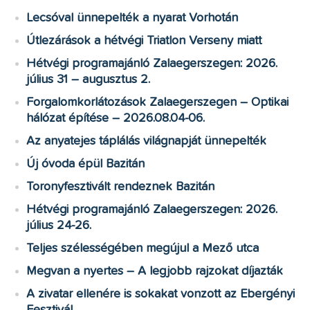
Lecsóval ünnepelték a nyarat Vorhotán
Útlezárások a hétvégi Triatlon Verseny miatt
Hétvégi programajánló Zalaegerszegen: 2026.
július 31 – augusztus 2.
Forgalomkorlátozások Zalaegerszegen – Optikai
hálózat építése – 2026.08.04-06.
Az anyatejes táplálás világnapját ünnepelték
Új óvoda épül Bazitán
Toronyfesztivált rendeznek Bazitán
Hétvégi programajánló Zalaegerszegen: 2026.
július 24-26.
Teljes szélességében megújul a Mező utca
Megvan a nyertes – A legjobb rajzokat díjazták
A zivatar ellenére is sokakat vonzott az Ebergényi
Fesztivál