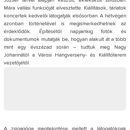
József tervei alapján készült, eklektikus stílusban.
Mára vallási funkcióját elvesztette. Kiállítások, tárlatok
koncertek kedvelői látogatják elsősorban. A hétvégén
azonban történetével is megismerkedhetnek az
érdeklődők. Építésétől napjainkig fotók és
dokumentumok mutatják be, hogyan alakult át a több
mint egy évszázad során – tudtuk meg Nagy
Johannától a Városi Hangverseny- és Kiállítóterem
vezetőjétől.
A zsinagóga megtekintése mellett a látogatóknak