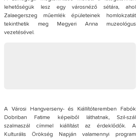
lehetőségük lesz egy városnéző sétára, ahol
Zalaegerszeg műemlék épületeinek homlokzatát
tekinthetik meg Megyeri Anna muzeológus
vezetésével.
A Városi Hangverseny- és Kiállítóteremben Fabók
Dobriban Fatime képeiből láthatnak, Szil-szál
szalmaszál címmel kiállítást az érdeklődők. A
Kulturális Örökség Napján valamennyi program