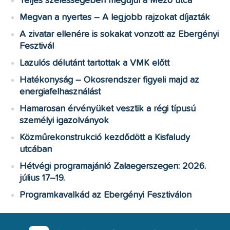
Teljes szélességében megújul a Mező utca
Megvan a nyertes – A legjobb rajzokat díjazták
A zivatar ellenére is sokakat vonzott az Ebergényi
Fesztivál
Lazulós délutánt tartottak a VMK előtt
Hatékonyság – Okosrendszer figyeli majd az
energiafelhasználást
Hamarosan érvényüket vesztik a régi típusú
személyi igazolványok
Közműrekonstrukció kezdődött a Kisfaludy
utcában
Hétvégi programajánló Zalaegerszegen: 2026.
július 17–19.
Programkavalkád az Ebergényi Fesztiválon