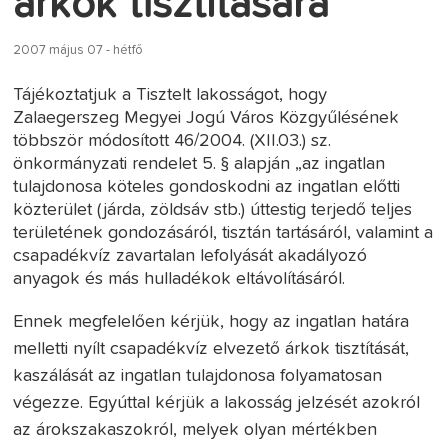
árkok tisztítására
2007 május 07 - hétfő
Tájékoztatjuk a Tisztelt lakosságot, hogy
Zalaegerszeg Megyei Jogú Város Közgyűlésének
többször módosított 46/2004. (XII.03.) sz.
önkormányzati rendelet 5. § alapján „az ingatlan
tulajdonosa köteles gondoskodni az ingatlan előtti
közterület (járda, zöldsáv stb.) úttestig terjedő teljes
területének gondozásáról, tisztán tartásáról, valamint a
csapadékvíz zavartalan lefolyását akadályozó
anyagok és más hulladékok eltávolításáról.
Ennek megfelelően kérjük, hogy az ingatlan határa
melletti nyílt csapadékvíz elvezető árkok tisztítását,
kaszálását az ingatlan tulajdonosa folyamatosan
végezze. Egyúttal kérjük a lakosság jelzését azokról
az árokszakaszokról, melyek olyan mértékben