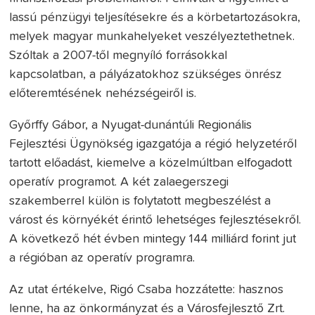
lassú pénzügyi teljesítésekre és a körbetartozásokra,
melyek magyar munkahelyeket veszélyeztethetnek.
Szóltak a 2007-től megnyíló forrásokkal
kapcsolatban, a pályázatokhoz szükséges önrész
előteremtésének nehézségeiről is.
Győrffy Gábor, a Nyugat-dunántúli Regionális
Fejlesztési Ügynökség igazgatója a régió helyzetéről
tartott előadást, kiemelve a közelmúltban elfogadott
operatív programot. A két zalaegerszegi
szakemberrel külön is folytatott megbeszélést a
várost és környékét érintő lehetséges fejlesztésekről.
A következő hét évben mintegy 144 milliárd forint jut
a régióban az operatív programra.
Az utat értékelve, Rigó Csaba hozzátette: hasznos
lenne, ha az önkormányzat és a Városfejlesztő Zrt.