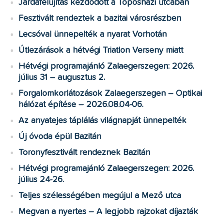
Járdafelújítás kezdődött a Toposházi utcában
Fesztivált rendeztek a bazitai városrészben
Lecsóval ünnepelték a nyarat Vorhotán
Útlezárások a hétvégi Triatlon Verseny miatt
Hétvégi programajánló Zalaegerszegen: 2026.
július 31 – augusztus 2.
Forgalomkorlátozások Zalaegerszegen – Optikai
hálózat építése – 2026.08.04-06.
Az anyatejes táplálás világnapját ünnepelték
Új óvoda épül Bazitán
Toronyfesztivált rendeznek Bazitán
Hétvégi programajánló Zalaegerszegen: 2026.
július 24-26.
Teljes szélességében megújul a Mező utca
Megvan a nyertes – A legjobb rajzokat díjazták