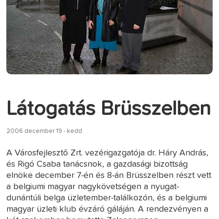
Látogatás Brüsszelben
2006 december 19 - kedd
A Városfejlesztő Zrt. vezérigazgatója dr. Háry András,
és Rigó Csaba tanácsnok, a gazdasági bizottság
elnöke december 7-én és 8-án Brüsszelben részt vett
a belgiumi magyar nagykövetségen a nyugat-
dunántúli belga üzletember-találkozón, és a belgiumi
magyar üzleti klub évzáró gáláján. A rendezvényen a