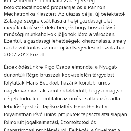
két szakember bemutatta Zalaegerszeg
befektetéstámogató programját és a Pannon
Mechatronika Klasztert. Az utazás célja, új befektetők
Zalaegerszegre csábítása a helyi gazdasági élet
megélénkülése érdekében, és hogy hosszú távú
minőségi munkahelyek jöjjenek létre a városban.
Ezentúl, a gazdasági lehetőségek kihasználása, amely
rendkívül fontos az unió új költségvetési időszakában,
2007-2013 között.
Érdeklődésünkre Rigó Csaba elmondta: a Nyugat-
dunántúli Régió brüsszeli képviseletén tárgyalást
folytattak Hans Beckkel, hazánk korábbi uniós
nagykövetével, aki arról érdeklődött, hogy a magyar
cégek tudnak-e profitálni az uniós csatlakozás adta
lehetőségekből. Tájékoztatták Hans Becket a
folyamatban lévő uniós projektek tapasztalatai alapján
felmerült jogalkalmazási, üzemeltetési és
finanszírozási problémákról. Felhívták a figyelmét a