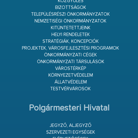
KÖZGYŰLÉS
BIZOTTSÁGOK
TELEPÜLÉSRÉSZI ÖNKORMÁNYZATOK
NEMZETISÉGI ÖNKORMÁNYZATOK
KITÜNTETETTJEINK
HELYI RENDELETEK
STRATÉGIÁK, KONCEPCIÓK
PROJEKTEK, VÁROSFEJLESZTÉSI PROGRAMOK
ÖNKORMÁNYZATI CÉGEK
ÖNKORMÁNYZATI TÁRSULÁSOK
VÁROSTÉRKÉP
KÖRNYEZETVÉDELEM
ÁLLATVÉDELEM
TESTVÉRVÁROSOK
Polgármesteri Hivatal
JEGYZŐ, ALJEGYZŐ
SZERVEZETI EGYSÉGEK