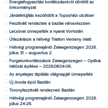
Energiafogyasztási korlátozásokról döntött az
önkormányzat
Járdafelújítás kezdődött a Toposházi utcában
Fesztivált rendeztek a bazitai városrészben
Lecsóval ünnepelték a nyarat Vorhotán
Útlezárások a hétvégi Triatlon Verseny miatt
Hétvégi programajánló Zalaegerszegen: 2026.
július 31 – augusztus 2.
Forgalomkorlátozások Zalaegerszegen – Optikai
hálózat építése – 2026.08.04-06.
Az anyatejes táplálás világnapját ünnepelték
Új óvoda épül Bazitán
Toronyfesztivált rendeznek Bazitán
Hétvégi programajánló Zalaegerszegen: 2026.
július 24-26.