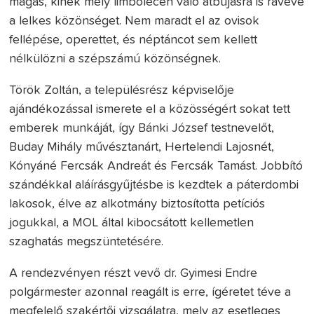
magas, kinek mély limbólécen való átbújásra is rávéve
a lelkes közönséget. Nem maradt el az ovisok
fellépése, operettet, és néptáncot sem kellett
nélkülözni a szépszámú közönségnek.
Török Zoltán, a településrész képviselője
ajándékozással ismerete el a közösségért sokat tett
emberek munkáját, így Bánki József testnevelőt,
Buday Mihály művésztanárt, Hertelendi Lajosnét,
Kónyáné Fercsák Andreát és Fercsák Tamást. Jobbító
szándékkal aláírásgyűjtésbe is kezdtek a páterdombi
lakosok, élve az alkotmány biztosította petíciós
jogukkal, a MOL által kibocsátott kellemetlen
szaghatás megszüntetésére.
A rendezvényen részt vevő dr. Gyimesi Endre
polgármester azonnal reagált is erre, ígéretet téve a
megfelelő szakértői vizsgálatra, mely az esetleges