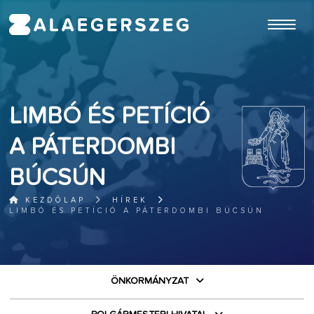
ugrás a fő tartalomhoz
LIMBÓ ÉS PETÍCIÓ
A PÁTERDOMBI
BÚCSÚN
KEZDŐLAP
HÍREK
LIMBÓ ÉS PETÍCIÓ A PÁTERDOMBI BÚCSÚN
ÖNKORMÁNYZAT