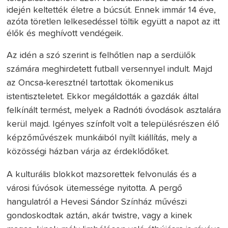
idején keltették életre a búcsút. Ennek immár 14 éve,
azóta töretlen lelkesedéssel töltik együtt a napot az itt
élők és meghívott vendégeik.
Az idén a szó szerint is felhőtlen nap a serdülők
számára meghirdetett futball versennyel indult. Majd
az Oncsa-keresztnél tartottak ökomenikus
istentiszteletet. Ekkor megáldották a gazdák által
felkínált termést, melyek a Radnóti óvodások asztalára
kerül majd. Igényes színfolt volt a településrészen élő
képzőművészek munkáiból nyílt kiállítás, mely a
közösségi házban várja az érdeklődőket.
A kulturális blokkot mazsorettek felvonulás és a
városi fúvósok ütemessége nyitotta. A pergő
hangulatról a Hevesi Sándor Színház művészi
gondoskodtak aztán, akár twistre, vagy a kinek