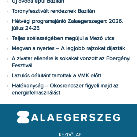
Új óvoda épül Bazitán
Toronyfesztivált rendeznek Bazitán
Hétvégi programajánló Zalaegerszegen: 2026.
július 24-26.
Teljes szélességében megújul a Mező utca
Megvan a nyertes – A legjobb rajzokat díjazták
A zivatar ellenére is sokakat vonzott az Ebergényi
Fesztivál
Lazulós délutánt tartottak a VMK előtt
Hatékonyság – Okosrendszer figyeli majd az
energiafelhasználást
KEZDŐLAP