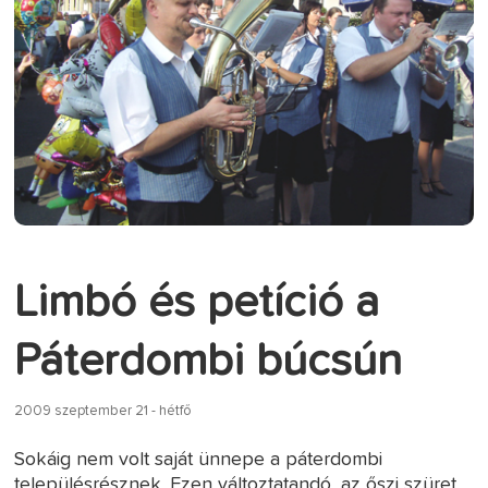
Limbó és petíció a
Páterdombi búcsún
2009 szeptember 21 - hétfő
Sokáig nem volt saját ünnepe a páterdombi
településrésznek. Ezen változtatandó, az őszi szüret