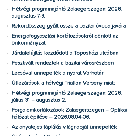
Hétvégi programajánló Zalaegerszegen: 2026.
augusztus 7-9.
Rekordösszeg gyűlt össze a bazitai óvoda javára
Energiafogyasztási korlátozásokról döntött az
önkormányzat
Járdafelújítás kezdődött a Toposházi utcában
Fesztivált rendeztek a bazitai városrészben
Lecsóval ünnepelték a nyarat Vorhotán
Útlezárások a hétvégi Triatlon Verseny miatt
Hétvégi programajánló Zalaegerszegen: 2026.
július 31 – augusztus 2.
Forgalomkorlátozások Zalaegerszegen – Optikai
hálózat építése – 2026.08.04-06.
Az anyatejes táplálás világnapját ünnepelték