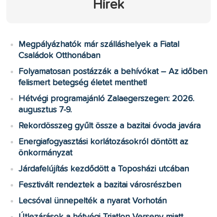
Hírek
Megpályázhatók már szálláshelyek a Fiatal
Családok Otthonában
Folyamatosan postázzák a behívókat – Az időben
felismert betegség életet menthet!
Hétvégi programajánló Zalaegerszegen: 2026.
augusztus 7-9.
Rekordösszeg gyűlt össze a bazitai óvoda javára
Energiafogyasztási korlátozásokról döntött az
önkormányzat
Járdafelújítás kezdődött a Toposházi utcában
Fesztivált rendeztek a bazitai városrészben
Lecsóval ünnepelték a nyarat Vorhotán
Útlezárások a hétvégi Triatlon Verseny miatt