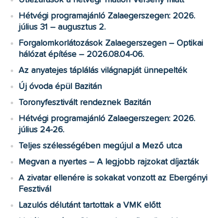
Hétvégi programajánló Zalaegerszegen: 2026.
július 31 – augusztus 2.
Forgalomkorlátozások Zalaegerszegen – Optikai
hálózat építése – 2026.08.04-06.
Az anyatejes táplálás világnapját ünnepelték
Új óvoda épül Bazitán
Toronyfesztivált rendeznek Bazitán
Hétvégi programajánló Zalaegerszegen: 2026.
július 24-26.
Teljes szélességében megújul a Mező utca
Megvan a nyertes – A legjobb rajzokat díjazták
A zivatar ellenére is sokakat vonzott az Ebergényi
Fesztivál
Lazulós délutánt tartottak a VMK előtt