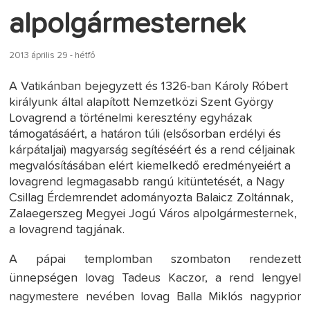
alpolgármesternek
2013 április 29 - hétfő
A Vatikánban bejegyzett és 1326-ban Károly Róbert
királyunk által alapított Nemzetközi Szent György
Lovagrend a történelmi keresztény egyházak
támogatásáért, a határon túli (elsősorban erdélyi és
kárpátaljai) magyarság segítéséért és a rend céljainak
megvalósításában elért kiemelkedő eredményeiért a
lovagrend legmagasabb rangú kitüntetését, a Nagy
Csillag Érdemrendet adományozta Balaicz Zoltánnak,
Zalaegerszeg Megyei Jogú Város alpolgármesternek,
a lovagrend tagjának.
A pápai templomban szombaton rendezett
ünnepségen lovag Tadeus Kaczor, a rend lengyel
nagymestere nevében lovag Balla Miklós nagyprior