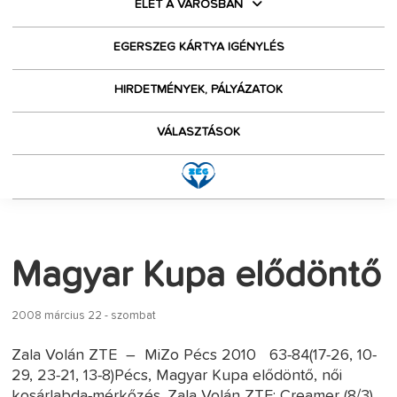
ÉLET A VÁROSBAN
EGERSZEG KÁRTYA IGÉNYLÉS
HIRDETMÉNYEK, PÁLYÁZATOK
VÁLASZTÁSOK
Magyar Kupa elődöntő
2008 március 22 - szombat
Zala Volán ZTE – MiZo Pécs 2010 63-84(17-26, 10-
29, 23-21, 13-8)Pécs, Magyar Kupa elődöntő, női
kosárlabda-mérkőzés. Zala Volán ZTE: Creamer (8/3),