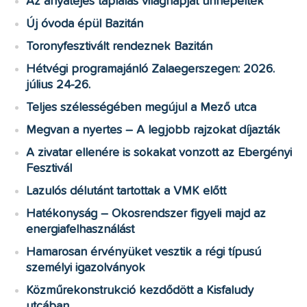
Az anyatejes táplálás világnapját ünnepelték
Új óvoda épül Bazitán
Toronyfesztivált rendeznek Bazitán
Hétvégi programajánló Zalaegerszegen: 2026.
július 24-26.
Teljes szélességében megújul a Mező utca
Megvan a nyertes – A legjobb rajzokat díjazták
A zivatar ellenére is sokakat vonzott az Ebergényi
Fesztivál
Lazulós délutánt tartottak a VMK előtt
Hatékonyság – Okosrendszer figyeli majd az
energiafelhasználást
Hamarosan érvényüket vesztik a régi típusú
személyi igazolványok
Közműrekonstrukció kezdődött a Kisfaludy
utcában