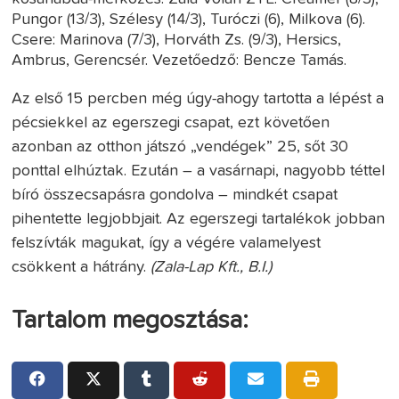
Pungor (13/3), Szélesy (14/3), Turóczi (6), Milkova (6).
Csere: Marinova (7/3), Horváth Zs. (9/3), Hersics,
Ambrus, Gerencsér. Vezetőedző: Bencze Tamás.
Az első 15 percben még úgy-ahogy tartotta a lépést a
pécsiekkel az egerszegi csapat, ezt követően
azonban az otthon játszó „vendégek” 25, sőt 30
ponttal elhúztak. Ezután – a vasárnapi, nagyobb téttel
bíró összecsapásra gondolva – mindkét csapat
pihentette legjobbjait. Az egerszegi tartalékok jobban
felszívták magukat, így a végére valamelyest
csökkent a hátrány.
(Zala-Lap Kft., B.I.)
Tartalom megosztása: