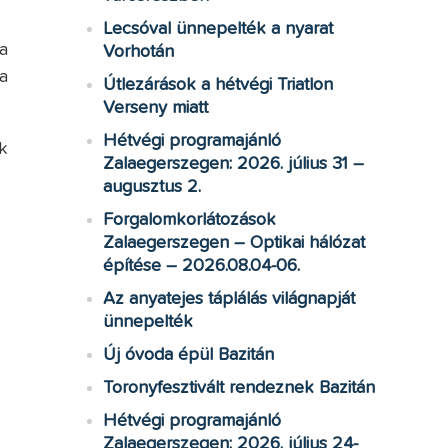
Lecsóval ünnepelték a nyarat
a
Vorhotán
a
Útlezárások a hétvégi Triatlon
Verseny miatt
Hétvégi programajánló
k
Zalaegerszegen: 2026. július 31 –
augusztus 2.
Forgalomkorlátozások
Zalaegerszegen – Optikai hálózat
építése – 2026.08.04-06.
Az anyatejes táplálás világnapját
ünnepelték
Új óvoda épül Bazitán
Toronyfesztivált rendeznek Bazitán
Hétvégi programajánló
Zalaegerszegen: 2026. július 24-