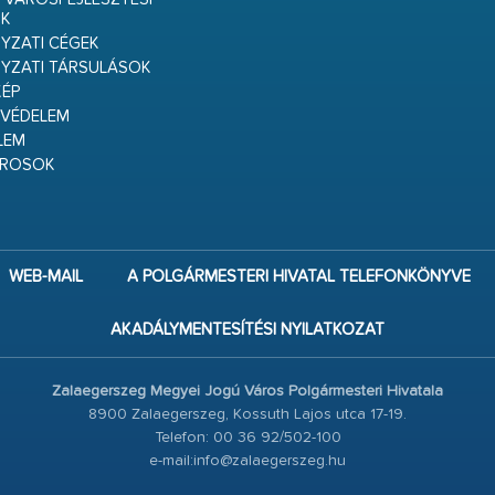
K
ZATI CÉGEK
YZATI TÁRSULÁSOK
ÉP
VÉDELEM
LEM
ÁROSOK
WEB-MAIL
A POLGÁRMESTERI HIVATAL TELEFONKÖNYVE
AKADÁLYMENTESÍTÉSI NYILATKOZAT
Zalaegerszeg Megyei Jogú Város Polgármesteri Hivatala
8900 Zalaegerszeg, Kossuth Lajos utca 17-19.
Telefon: 00 36 92/502-100
e-mail:info@zalaegerszeg.hu