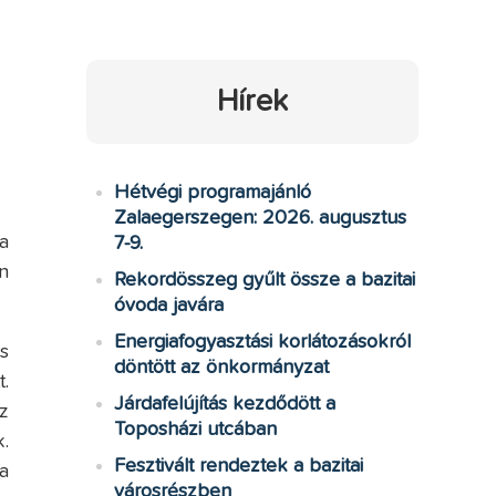
Hírek
Hétvégi programajánló
Zalaegerszegen: 2026. augusztus
a
7-9.
n
Rekordösszeg gyűlt össze a bazitai
óvoda javára
Energiafogyasztási korlátozásokról
s
döntött az önkormányzat
.
Járdafelújítás kezdődött a
z
Toposházi utcában
.
Fesztivált rendeztek a bazitai
a
városrészben