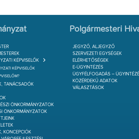
ányzat
Polgármesteri Hiva
STER
JEGYZŐ, ALJEGYZŐ
ESTEREK
SZERVEZETI EGYSÉGEK
ZATI KÉPVISELŐK
ELÉRHETŐSÉGEK
E-ÜGYINTÉZÉS
ZATI KÉPVISELŐK
ÜGYFÉLFOGADÁS – ÜGYINTÉZ
ÉPVISELŐM?
KÖZÉRDEKŰ ADATOK
K, TANÁCSADÓK
VÁLASZTÁSOK
S
GOK
RÉSZI ÖNKORMÁNYZATOK
GI ÖNKORMÁNYZATOK
TJEINK
ELETEK
K, KONCEPCIÓK
 VÁROSFEJLESZTÉSI