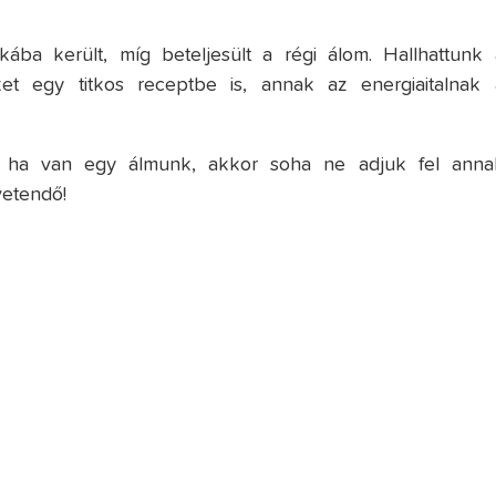
ába került, míg beteljesült a régi álom. Hallhattunk 
ket egy titkos receptbe is, annak az energiaitalnak 
t: ha van egy álmunk, akkor soha ne adjuk fel anna
vetendő!