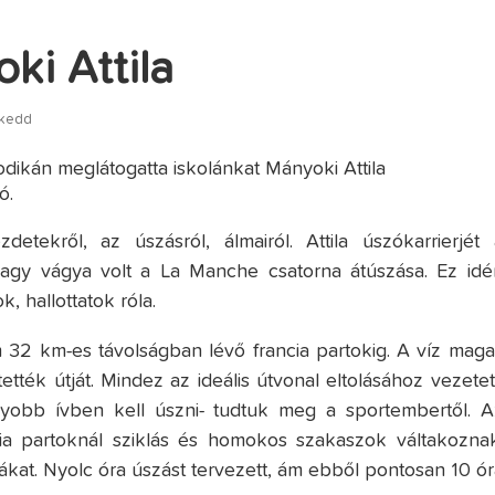
ki Attila
 kedd
dikán meglátogatta iskolánkat Mányoki Attila
ó.
detekről, az úszásról, álmairól. Attila úszókarrierjét 
nagy vágya volt a La Manche csatorna átúszása. Ez idé
k, hallottatok róla.
m 32 km-es távolságban lévő francia partokig. A víz maga
ték útját. Mindez az ideális útvonal eltolásához vezetett
gyobb ívben kell úszni- tudtuk meg a sportembertől. A
rancia partoknál sziklás és homokos szakaszok váltakoznak
lákat. Nyolc óra úszást tervezett, ám ebből pontosan 10 ór