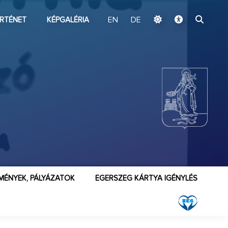
ugrás a fő tartalomhoz
RTÉNET
KÉPGALÉRIA
EN
DE
MÉNYEK, PÁLYÁZATOK
EGERSZEG KÁRTYA IGÉNYLÉS