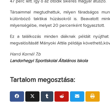
47 perc lett. Így ő az ötödik sikeres magyar átúszó.
Társaimmal megtudhattuk, milyen fáradságos munk
különböző taktikai húzásokról is. Beavatott min
milyenségébe, melyet 20 percenként fogyasztott.
Ez a találkozás minden diáknak példát nyújtha
megvalósítását! Mányoki Attila példája követhető,kö
Harró Kornél 7.b
Landorhegyi Sportiskolai Általános Iskola
Tartalom megosztása: