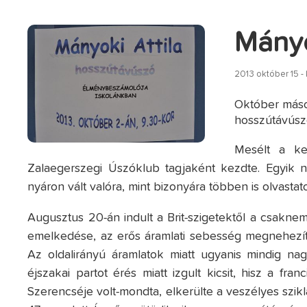
Mányo
2013 október 15 -
Október máso
hosszútávúsz
Mesélt a kez
Zalaegerszegi Úszóklub tagjaként kezdte. Egyik 
nyáron vált valóra, mint bizonyára többen is olvastato
Augusztus 20-án indult a Brit-szigetektől a csakne
emelkedése, az erős áramlati sebesség megnehezítet
Az oldalirányú áramlatok miatt ugyanis mindig na
éjszakai partot érés miatt izgult kicsit, hisz a f
Szerencséje volt-mondta, elkerülte a veszélyes szik