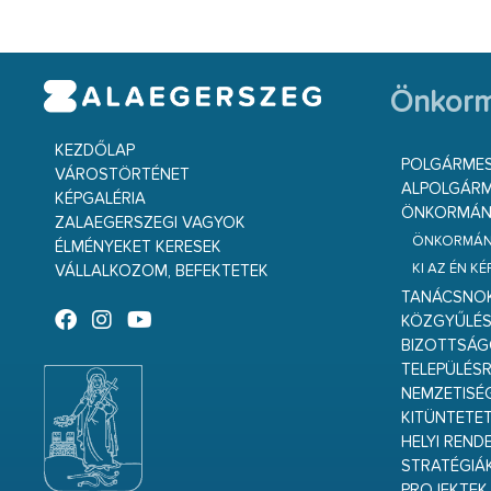
Önkorm
KEZDŐLAP
POLGÁRME
VÁROSTÖRTÉNET
ALPOLGÁRM
KÉPGALÉRIA
ÖNKORMÁNY
ZALAEGERSZEGI VAGYOK
ÖNKORMÁNY
ÉLMÉNYEKET KERESEK
KI AZ ÉN K
VÁLLALKOZOM, BEFEKTETEK
TANÁCSNO
KÖZGYŰLÉ
BIZOTTSÁ
TELEPÜLÉS
NEMZETISÉ
KITÜNTETET
HELYI REND
STRATÉGIÁ
PROJEKTEK,