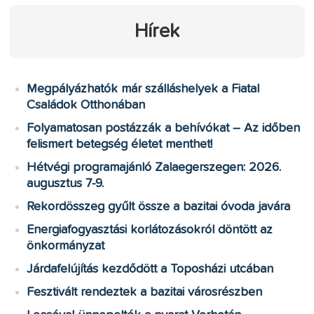
Hírek
Megpályázhatók már szálláshelyek a Fiatal
Családok Otthonában
Folyamatosan postázzák a behívókat – Az időben
felismert betegség életet menthet!
Hétvégi programajánló Zalaegerszegen: 2026.
augusztus 7-9.
Rekordösszeg gyűlt össze a bazitai óvoda javára
Energiafogyasztási korlátozásokról döntött az
önkormányzat
Járdafelújítás kezdődött a Toposházi utcában
Fesztivált rendeztek a bazitai városrészben