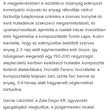
A megjelenésében is esztétikus műanyag edényzet
komolyabb műszaki és anyagi ráfordítás nélkül
biztosítja tulajdonosai számára a szerves konyhai és
kerti hulladékok szakszerű megsemmisítését, és
újrahasznosítását, ajánlotta a családi házas övezetben
élők figyelmébe a komposztládát Tombi Lajos. Külön
kiemelte, hogy az edényzetbe betöltött szerves
anyag 2-3 nap alatt egyharmadára esik össze, így
bőségesen elegendő egy 150-200 négyszögöl
alapterületű kertben keletkező hulladék komposzttá
történő átalakítására. Horváth Ferenc hozzátette: a
komposztláda teljesen zárt, szinte forr benne az
anyag, 3-4 hónap alatt trágyaérett végterméket
biztosítva.
Gecse Lászlótól, a Zala-Depo Kft. ügyvezető
igazgatójától megtudtuk, a polgármesteri hivatal