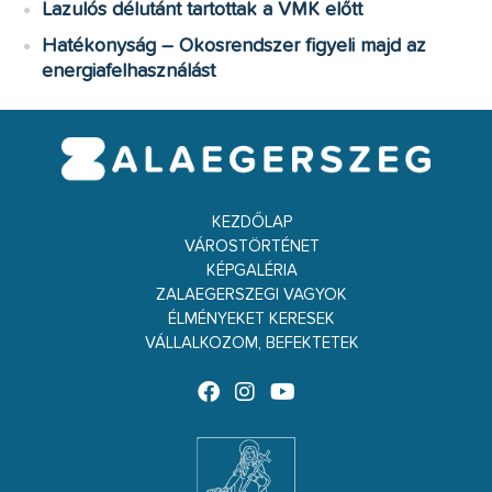
Lazulós délutánt tartottak a VMK előtt
Hatékonyság – Okosrendszer figyeli majd az
energiafelhasználást
KEZDŐLAP
VÁROSTÖRTÉNET
KÉPGALÉRIA
ZALAEGERSZEGI VAGYOK
ÉLMÉNYEKET KERESEK
VÁLLALKOZOM, BEFEKTETEK