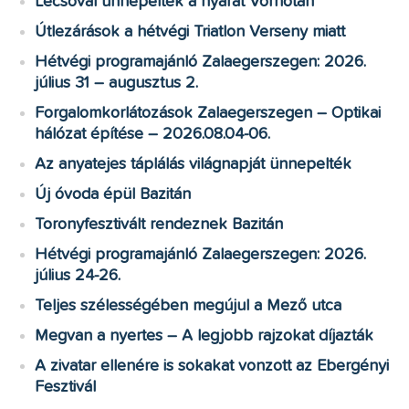
Lecsóval ünnepelték a nyarat Vorhotán
Útlezárások a hétvégi Triatlon Verseny miatt
Hétvégi programajánló Zalaegerszegen: 2026.
július 31 – augusztus 2.
Forgalomkorlátozások Zalaegerszegen – Optikai
hálózat építése – 2026.08.04-06.
Az anyatejes táplálás világnapját ünnepelték
Új óvoda épül Bazitán
Toronyfesztivált rendeznek Bazitán
Hétvégi programajánló Zalaegerszegen: 2026.
július 24-26.
Teljes szélességében megújul a Mező utca
Megvan a nyertes – A legjobb rajzokat díjazták
A zivatar ellenére is sokakat vonzott az Ebergényi
Fesztivál