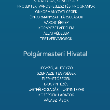
STRATÉGIÁK, KONCEPCIÓK
PROJEKTEK, VÁROSFEJLESZTÉSI PROGRAMOK
ÖNKORMÁNYZATI CÉGEK
ÖNKORMÁNYZATI TÁRSULÁSOK
VÁROSTÉRKÉP
KÖRNYEZETVÉDELEM
ÁLLATVÉDELEM
TESTVÉRVÁROSOK
Polgármesteri Hivatal
JEGYZŐ, ALJEGYZŐ
SZERVEZETI EGYSÉGEK
ELÉRHETŐSÉGEK
E-ÜGYINTÉZÉS
ÜGYFÉLFOGADÁS – ÜGYINTÉZÉS
KÖZÉRDEKŰ ADATOK
VÁLASZTÁSOK