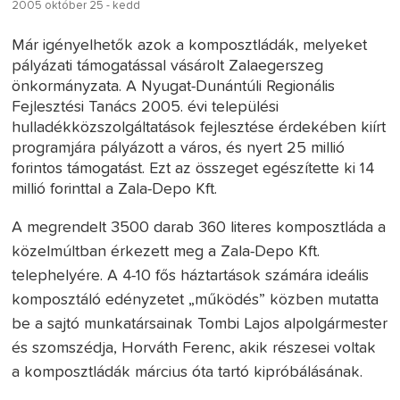
2005 október 25 - kedd
Már igényelhetők azok a komposztládák, melyeket
pályázati támogatással vásárolt Zalaegerszeg
önkormányzata. A Nyugat-Dunántúli Regionális
Fejlesztési Tanács 2005. évi települési
hulladékközszolgáltatások fejlesztése érdekében kiírt
programjára pályázott a város, és nyert 25 millió
forintos támogatást. Ezt az összeget egészítette ki 14
millió forinttal a Zala-Depo Kft.
A megrendelt 3500 darab 360 literes komposztláda a
közelmúltban érkezett meg a Zala-Depo Kft.
telephelyére. A 4-10 fős háztartások számára ideális
komposztáló edényzetet „működés” közben mutatta
be a sajtó munkatársainak Tombi Lajos alpolgármester
és szomszédja, Horváth Ferenc, akik részesei voltak
a komposztládák március óta tartó kipróbálásának.