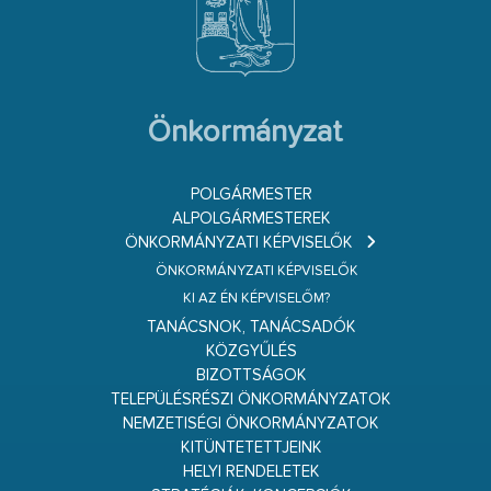
Önkormányzat
POLGÁRMESTER
ALPOLGÁRMESTEREK
ÖNKORMÁNYZATI KÉPVISELŐK
ÖNKORMÁNYZATI KÉPVISELŐK
KI AZ ÉN KÉPVISELŐM?
TANÁCSNOK, TANÁCSADÓK
KÖZGYŰLÉS
BIZOTTSÁGOK
TELEPÜLÉSRÉSZI ÖNKORMÁNYZATOK
NEMZETISÉGI ÖNKORMÁNYZATOK
KITÜNTETETTJEINK
HELYI RENDELETEK