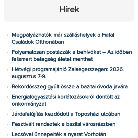
Hírek
Megpályázhatók már szálláshelyek a Fiatal
Családok Otthonában
Folyamatosan postázzák a behívókat – Az időben
felismert betegség életet menthet!
Hétvégi programajánló Zalaegerszegen: 2026.
augusztus 7-9.
Rekordösszeg gyűlt össze a bazitai óvoda javára
Energiafogyasztási korlátozásokról döntött az
önkormányzat
Járdafelújítás kezdődött a Toposházi utcában
Fesztivált rendeztek a bazitai városrészben
Lecsóval ünnepelték a nyarat Vorhotán