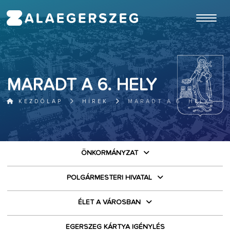
ugrás a fő tartalomhoz
MARADT A 6. HELY
KEZDŐLAP
HÍREK
MARADT A 6. HELY
ÖNKORMÁNYZAT
POLGÁRMESTERI HIVATAL
ÉLET A VÁROSBAN
EGERSZEG KÁRTYA IGÉNYLÉS