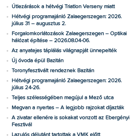
Útlezárások a hétvégi Triatlon Verseny miatt
Hétvégi programajánló Zalaegerszegen: 2026.
július 31 – augusztus 2.
Forgalomkorlátozások Zalaegerszegen – Optikai
hálózat építése – 2026.08.04-06.
Az anyatejes táplálás világnapját ünnepelték
Új óvoda épül Bazitán
Toronyfesztivált rendeznek Bazitán
Hétvégi programajánló Zalaegerszegen: 2026.
július 24-26.
Teljes szélességében megújul a Mező utca
Megvan a nyertes – A legjobb rajzokat díjazták
A zivatar ellenére is sokakat vonzott az Ebergényi
Fesztivál
Lazulós délutánt tartottak a VMK előtt