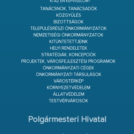
KI AZ ÉN KÉPVISELŐM?
TANÁCSNOK, TANÁCSADÓK
KÖZGYŰLÉS
BIZOTTSÁGOK
TELEPÜLÉSRÉSZI ÖNKORMÁNYZATOK
NEMZETISÉGI ÖNKORMÁNYZATOK
KITÜNTETETTJEINK
HELYI RENDELETEK
STRATÉGIÁK, KONCEPCIÓK
PROJEKTEK, VÁROSFEJLESZTÉSI PROGRAMOK
ÖNKORMÁNYZATI CÉGEK
ÖNKORMÁNYZATI TÁRSULÁSOK
VÁROSTÉRKÉP
KÖRNYEZETVÉDELEM
ÁLLATVÉDELEM
TESTVÉRVÁROSOK
Polgármesteri Hivatal