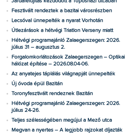
Járdafelújítás kezdődött a Toposházi utcában
Fesztivált rendeztek a bazitai városrészben
Lecsóval ünnepelték a nyarat Vorhotán
Útlezárások a hétvégi Triatlon Verseny miatt
Hétvégi programajánló Zalaegerszegen: 2026.
július 31 – augusztus 2.
Forgalomkorlátozások Zalaegerszegen – Optikai
hálózat építése – 2026.08.04-06.
Az anyatejes táplálás világnapját ünnepelték
Új óvoda épül Bazitán
Toronyfesztivált rendeznek Bazitán
Hétvégi programajánló Zalaegerszegen: 2026.
július 24-26.
Teljes szélességében megújul a Mező utca
Megvan a nyertes – A legjobb rajzokat díjazták