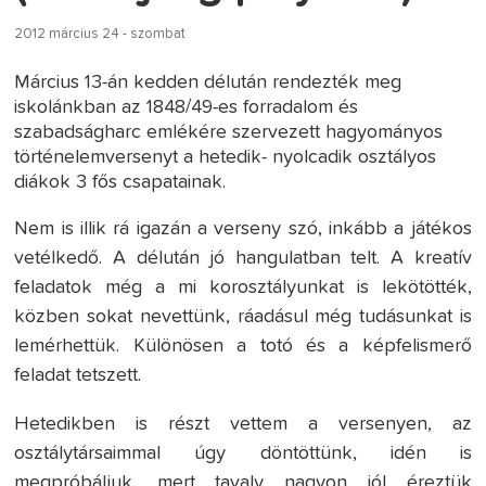
2012 március 24 - szombat
Március 13-án kedden délután rendezték meg
iskolánkban az 1848/49-es forradalom és
szabadságharc emlékére szervezett hagyományos
történelemversenyt a hetedik- nyolcadik osztályos
diákok 3 fős csapatainak.
Nem is illik rá igazán a verseny szó, inkább a játékos
vetélkedő. A délután jó hangulatban telt. A kreatív
feladatok még a mi korosztályunkat is lekötötték,
közben sokat nevettünk, ráadásul még tudásunkat is
lemérhettük. Különösen a totó és a képfelismerő
feladat tetszett.
Hetedikben is részt vettem a versenyen, az
osztálytársaimmal úgy döntöttünk, idén is
megpróbáljuk, mert tavaly nagyon jól éreztük