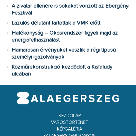
A zivatar ellenére is sokakat vonzott az Ebergényi
Fesztivál
Lazulós délutánt tartottak a VMK előtt
Hatékonyság – Okosrendszer figyeli majd az
energiafelhasználást
Hamarosan érvényüket vesztik a régi típusú
személyi igazolványok
Közműrekonstrukció kezdődött a Kisfaludy
utcában
KEZDŐLAP
VÁROSTÖRTÉNET
KÉPGALÉRIA
ZALAEGERSZEGI VAGYOK