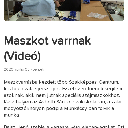
Maszkot varrnak
(Videó)
2020 április 03 - péntek
Maszkvarrásba kezdett több Szakképzési Centrum,
köztük a zalaegerszegi is. Ezzel szeretnének segíteni
azoknak, akik nem jutnak speciális szájmaszkokhoz.
Keszthelyen az Asbóth Sándor szakiskolában, a zalai
megyeszékhelyen pedig a Munkácsy-ban folyik a
munka.
Bajsz Jenő szabja a varrásra váró alapanyagokat. Ezt