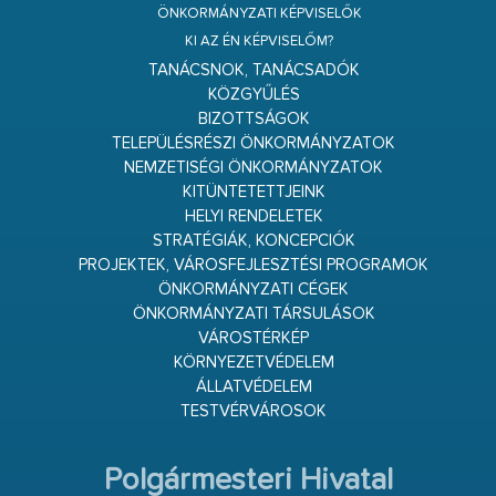
ÖNKORMÁNYZATI KÉPVISELŐK
KI AZ ÉN KÉPVISELŐM?
TANÁCSNOK, TANÁCSADÓK
KÖZGYŰLÉS
BIZOTTSÁGOK
TELEPÜLÉSRÉSZI ÖNKORMÁNYZATOK
NEMZETISÉGI ÖNKORMÁNYZATOK
KITÜNTETETTJEINK
HELYI RENDELETEK
STRATÉGIÁK, KONCEPCIÓK
PROJEKTEK, VÁROSFEJLESZTÉSI PROGRAMOK
ÖNKORMÁNYZATI CÉGEK
ÖNKORMÁNYZATI TÁRSULÁSOK
VÁROSTÉRKÉP
KÖRNYEZETVÉDELEM
ÁLLATVÉDELEM
TESTVÉRVÁROSOK
Polgármesteri Hivatal