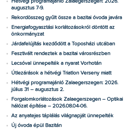
Hétvégi programajánló Zalaegerszegen: 2026.
augusztus 7-9.
Rekordösszeg gyűlt össze a bazitai óvoda javára
Energiafogyasztási korlátozásokról döntött az
önkormányzat
Járdafelújítás kezdődött a Toposházi utcában
Fesztivált rendeztek a bazitai városrészben
Lecsóval ünnepelték a nyarat Vorhotán
Útlezárások a hétvégi Triatlon Verseny miatt
Hétvégi programajánló Zalaegerszegen: 2026.
július 31 – augusztus 2.
Forgalomkorlátozások Zalaegerszegen – Optikai
hálózat építése – 2026.08.04-06.
Az anyatejes táplálás világnapját ünnepelték
Új óvoda épül Bazitán