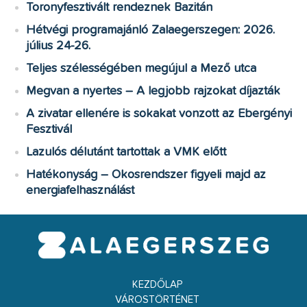
Toronyfesztivált rendeznek Bazitán
Hétvégi programajánló Zalaegerszegen: 2026.
július 24-26.
Teljes szélességében megújul a Mező utca
Megvan a nyertes – A legjobb rajzokat díjazták
A zivatar ellenére is sokakat vonzott az Ebergényi
Fesztivál
Lazulós délutánt tartottak a VMK előtt
Hatékonyság – Okosrendszer figyeli majd az
energiafelhasználást
KEZDŐLAP
VÁROSTÖRTÉNET