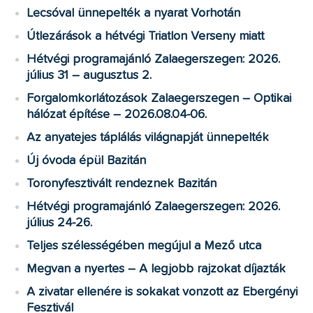
Lecsóval ünnepelték a nyarat Vorhotán
Útlezárások a hétvégi Triatlon Verseny miatt
Hétvégi programajánló Zalaegerszegen: 2026.
július 31 – augusztus 2.
Forgalomkorlátozások Zalaegerszegen – Optikai
hálózat építése – 2026.08.04-06.
Az anyatejes táplálás világnapját ünnepelték
Új óvoda épül Bazitán
Toronyfesztivált rendeznek Bazitán
Hétvégi programajánló Zalaegerszegen: 2026.
július 24-26.
Teljes szélességében megújul a Mező utca
Megvan a nyertes – A legjobb rajzokat díjazták
A zivatar ellenére is sokakat vonzott az Ebergényi
Fesztivál