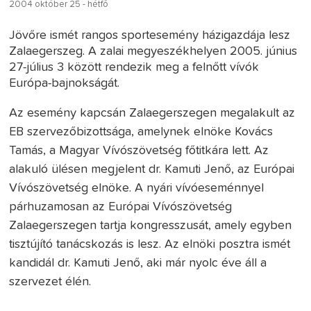
2004 október 25 - hétfő
Jövőre ismét rangos sportesemény házigazdája lesz
Zalaegerszeg. A zalai megyeszékhelyen 2005. június
27-július 3 között rendezik meg a felnőtt vívók
Európa-bajnokságát.
Az esemény kapcsán Zalaegerszegen megalakult az
EB szervezőbizottsága, amelynek elnöke Kovács
Tamás, a Magyar Vívószövetség főtitkára lett. Az
alakuló ülésen megjelent dr. Kamuti Jenő, az Európai
Vívószövetség elnöke. A nyári vívóeseménnyel
párhuzamosan az Európai Vívószövetség
Zalaegerszegen tartja kongresszusát, amely egyben
tisztújító tanácskozás is lesz. Az elnöki posztra ismét
kandidál dr. Kamuti Jenő, aki már nyolc éve áll a
szervezet élén.