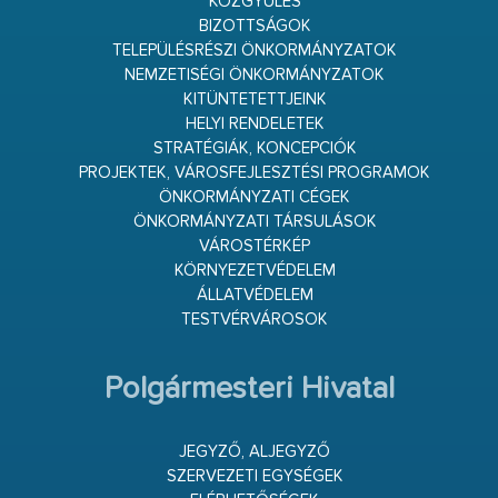
KÖZGYŰLÉS
BIZOTTSÁGOK
TELEPÜLÉSRÉSZI ÖNKORMÁNYZATOK
NEMZETISÉGI ÖNKORMÁNYZATOK
KITÜNTETETTJEINK
HELYI RENDELETEK
STRATÉGIÁK, KONCEPCIÓK
PROJEKTEK, VÁROSFEJLESZTÉSI PROGRAMOK
ÖNKORMÁNYZATI CÉGEK
ÖNKORMÁNYZATI TÁRSULÁSOK
VÁROSTÉRKÉP
KÖRNYEZETVÉDELEM
ÁLLATVÉDELEM
TESTVÉRVÁROSOK
Polgármesteri Hivatal
JEGYZŐ, ALJEGYZŐ
SZERVEZETI EGYSÉGEK