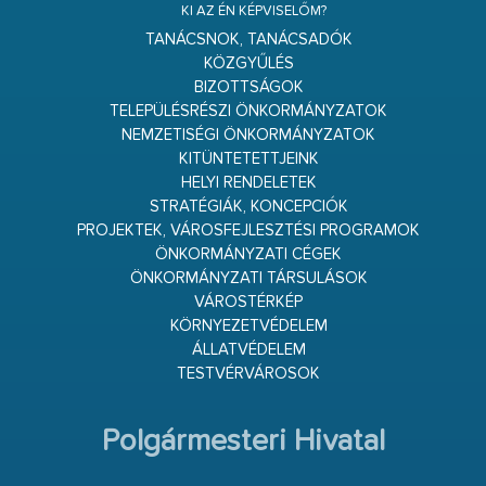
KI AZ ÉN KÉPVISELŐM?
TANÁCSNOK, TANÁCSADÓK
KÖZGYŰLÉS
BIZOTTSÁGOK
TELEPÜLÉSRÉSZI ÖNKORMÁNYZATOK
NEMZETISÉGI ÖNKORMÁNYZATOK
KITÜNTETETTJEINK
HELYI RENDELETEK
STRATÉGIÁK, KONCEPCIÓK
PROJEKTEK, VÁROSFEJLESZTÉSI PROGRAMOK
ÖNKORMÁNYZATI CÉGEK
ÖNKORMÁNYZATI TÁRSULÁSOK
VÁROSTÉRKÉP
KÖRNYEZETVÉDELEM
ÁLLATVÉDELEM
TESTVÉRVÁROSOK
Polgármesteri Hivatal