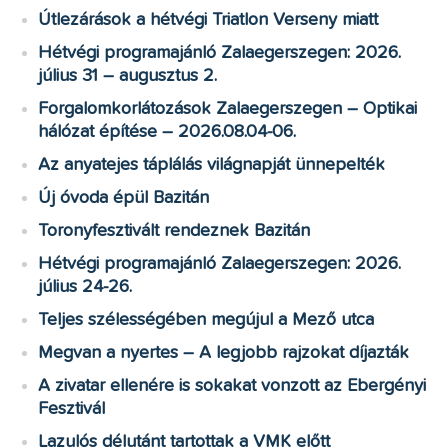
Útlezárások a hétvégi Triatlon Verseny miatt
Hétvégi programajánló Zalaegerszegen: 2026.
július 31 – augusztus 2.
Forgalomkorlátozások Zalaegerszegen – Optikai
hálózat építése – 2026.08.04-06.
Az anyatejes táplálás világnapját ünnepelték
Új óvoda épül Bazitán
Toronyfesztivált rendeznek Bazitán
Hétvégi programajánló Zalaegerszegen: 2026.
július 24-26.
Teljes szélességében megújul a Mező utca
Megvan a nyertes – A legjobb rajzokat díjazták
A zivatar ellenére is sokakat vonzott az Ebergényi
Fesztivál
Lazulós délutánt tartottak a VMK előtt