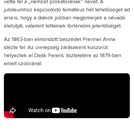
vette fel a „nemzet prókátorának” nevét. A
jubileumhoz kapcsolódó tematikus hét lehetőséget ad
arra is, hogy a diákok jobban megismerjék a névadó
életútját, valamint tetteinek történelmi jelentőségét.
Az 1863-ban elmondott beszédet Prenner Anna
idézte fel. Az ünnepség zárásaként koszorút
helyeztek el Deák Ferenc tiszteletére az 1879-ben
emelt szobránál.