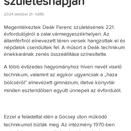
születésnapján
2024 október 21 - hétfő
Megemlékeztek Deák Ferenc születésének 221.
évfordulójáról a zalai vármegyeszékhelyen. Az
államférfiról elnevezett téren versek hangzottak el és
népdalok csendültek fel. A műsort a Deák technikum
énekkarának zenés összeállítása színesítette.
A több évtizedes hagyományhoz híven nevét viselő
technikum, valamint az egykor ugyancsak a „haza
bölcséről” elnevezett gimnázium, illetve könyvtár
minden esztendőben együtt ünnepeli az évfordulót.
Ezzel a feladattal idén a Göcseji úton működő
technikumot bízták meg. Az intézmény 1970-ben