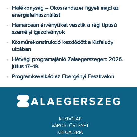
Hatékonyság – Okosrendszer figyeli majd az
energiafelhasználást
Hamarosan érvényüket vesztik a régi típusú
személyi igazolványok
Közműrekonstrukció kezdődött a Kisfaludy
utcában
Hétvégi programajánló Zalaegerszegen: 2026.
július 17–19.
Programkavalkád az Ebergényi Fesztiválon
KEZDŐLAP
VÁROSTÖRTÉNET
KÉPGALÉRIA