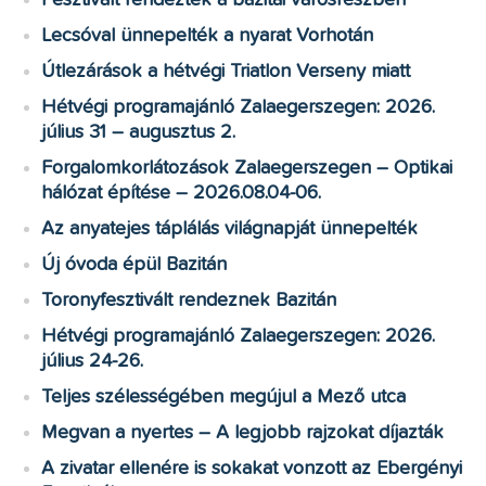
Fesztivált rendeztek a bazitai városrészben
Lecsóval ünnepelték a nyarat Vorhotán
Útlezárások a hétvégi Triatlon Verseny miatt
Hétvégi programajánló Zalaegerszegen: 2026.
július 31 – augusztus 2.
Forgalomkorlátozások Zalaegerszegen – Optikai
hálózat építése – 2026.08.04-06.
Az anyatejes táplálás világnapját ünnepelték
Új óvoda épül Bazitán
Toronyfesztivált rendeznek Bazitán
Hétvégi programajánló Zalaegerszegen: 2026.
július 24-26.
Teljes szélességében megújul a Mező utca
Megvan a nyertes – A legjobb rajzokat díjazták
A zivatar ellenére is sokakat vonzott az Ebergényi