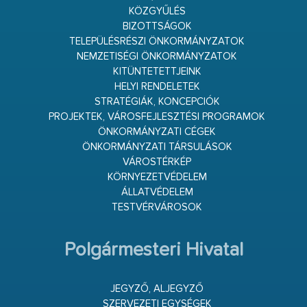
KÖZGYŰLÉS
BIZOTTSÁGOK
TELEPÜLÉSRÉSZI ÖNKORMÁNYZATOK
NEMZETISÉGI ÖNKORMÁNYZATOK
KITÜNTETETTJEINK
HELYI RENDELETEK
STRATÉGIÁK, KONCEPCIÓK
PROJEKTEK, VÁROSFEJLESZTÉSI PROGRAMOK
ÖNKORMÁNYZATI CÉGEK
ÖNKORMÁNYZATI TÁRSULÁSOK
VÁROSTÉRKÉP
KÖRNYEZETVÉDELEM
ÁLLATVÉDELEM
TESTVÉRVÁROSOK
Polgármesteri Hivatal
JEGYZŐ, ALJEGYZŐ
SZERVEZETI EGYSÉGEK