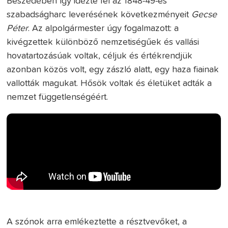
Beszédében így idézte fel az 1848-49-es
szabadságharc leverésének következményeit
Gecse
Péter
. Az alpolgármester úgy fogalmazott: a
kivégzettek különböző nemzetiségűek és vallási
hovatartozásúak voltak, céljuk és értékrendjük
azonban közös volt, egy zászló alatt, egy haza fiainak
vallották magukat. Hősök voltak és életüket adták a
nemzet függetlenségéért.
A szónok arra emlékeztette a résztvevőket, a