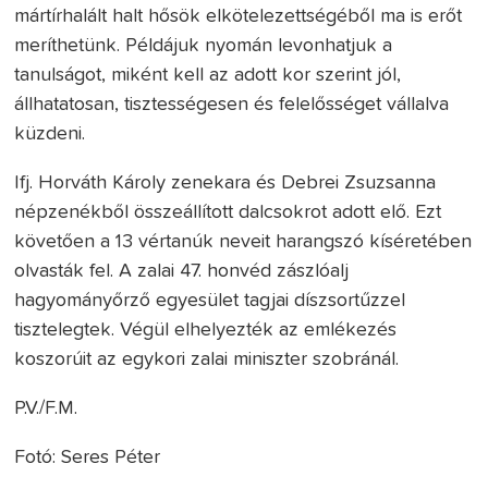
mártírhalált halt hősök elkötelezettségéből ma is erőt
meríthetünk. Példájuk nyomán levonhatjuk a
tanulságot, miként kell az adott kor szerint jól,
állhatatosan, tisztességesen és felelősséget vállalva
küzdeni.
Ifj. Horváth Károly zenekara és Debrei Zsuzsanna
népzenékből összeállított dalcsokrot adott elő. Ezt
követően a 13 vértanúk neveit harangszó kíséretében
olvasták fel. A zalai 47. honvéd zászlóalj
hagyományőrző egyesület tagjai díszsortűzzel
tisztelegtek. Végül elhelyezték az emlékezés
koszorúit az egykori zalai miniszter szobránál.
P.V./F.M.
Fotó: Seres Péter