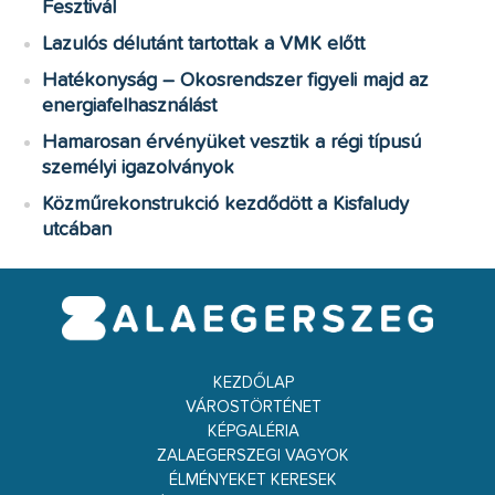
Fesztivál
Lazulós délutánt tartottak a VMK előtt
Hatékonyság – Okosrendszer figyeli majd az
energiafelhasználást
Hamarosan érvényüket vesztik a régi típusú
személyi igazolványok
Közműrekonstrukció kezdődött a Kisfaludy
utcában
KEZDŐLAP
VÁROSTÖRTÉNET
KÉPGALÉRIA
ZALAEGERSZEGI VAGYOK
ÉLMÉNYEKET KERESEK