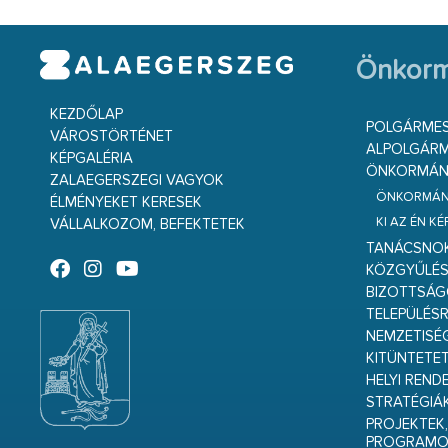
Önkorm
KEZDŐLAP
POLGÁRME
VÁROSTÖRTÉNET
ALPOLGÁRM
KÉPGALÉRIA
ÖNKORMÁNY
ZALAEGERSZEGI VAGYOK
ÖNKORMÁNY
ÉLMÉNYEKET KERESEK
KI AZ ÉN K
VÁLLALKOZOM, BEFEKTETEK
TANÁCSNO
KÖZGYŰLÉ
BIZOTTSÁ
TELEPÜLÉS
NEMZETISÉ
KITÜNTETET
HELYI REND
STRATÉGIÁ
PROJEKTEK,
PROGRAMO