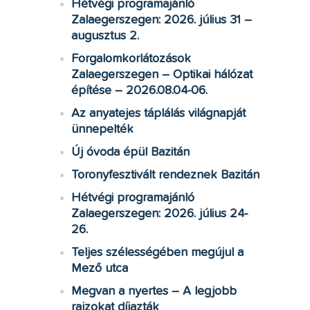
Hétvégi programajánló
Zalaegerszegen: 2026. július 31 –
augusztus 2.
Forgalomkorlátozások
Zalaegerszegen – Optikai hálózat
építése – 2026.08.04-06.
Az anyatejes táplálás világnapját
ünnepelték
Új óvoda épül Bazitán
Toronyfesztivált rendeznek Bazitán
Hétvégi programajánló
Zalaegerszegen: 2026. július 24-
26.
Teljes szélességében megújul a
Mező utca
Megvan a nyertes – A legjobb
rajzokat díjazták