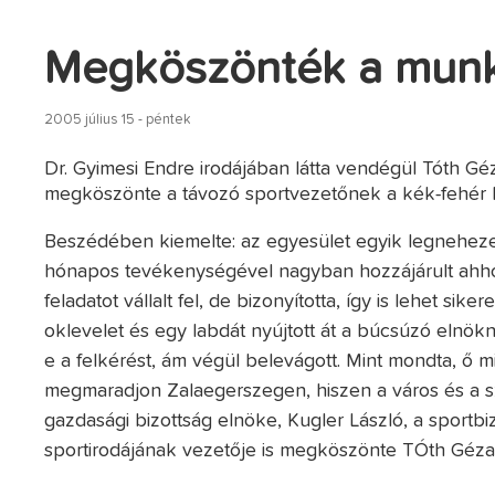
Megköszönték a munk
2005 július 15 - péntek
Dr. Gyimesi Endre irodájában látta vendégül Tóth Gé
megköszönte a távozó sportvezetőnek a kék-fehér k
Beszédében kiemelte: az egyesület egyik legneheze
hónapos tevékenységével nagyban hozzájárult ahhoz,
feladatot vállalt fel, de bizonyította, így is lehet si
oklevelet és egy labdát nyújtott át a búcsúzó elnökn
e a felkérést, ám végül belevágott. Mint mondta, ő 
megmaradjon Zalaegerszegen, hiszen a város és a s
gazdasági bizottság elnöke, Kugler László, a sportb
sportirodájának vezetője is megköszönte TÓth Géza