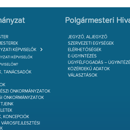
ányzat
Polgármesteri Hiva
STER
JEGYZŐ, ALJEGYZŐ
ESTEREK
SZERVEZETI EGYSÉGEK
ZATI KÉPVISELŐK
ELÉRHETŐSÉGEK
E-ÜGYINTÉZÉS
ZATI KÉPVISELŐK
ÜGYFÉLFOGADÁS – ÜGYINTÉZ
ÉPVISELŐM?
KÖZÉRDEKŰ ADATOK
K, TANÁCSADÓK
VÁLASZTÁSOK
S
GOK
RÉSZI ÖNKORMÁNYZATOK
GI ÖNKORMÁNYZATOK
TJEINK
ELETEK
K, KONCEPCIÓK
 VÁROSFEJLESZTÉSI
K