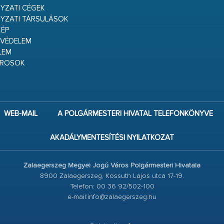
ZATI CÉGEK
YZATI TÁRSULÁSOK
ÉP
VÉDELEM
LEM
ÁROSOK
WEB-MAIL
A POLGÁRMESTERI HIVATAL TELEFONKÖNYVE
AKADÁLYMENTESÍTÉSI NYILATKOZAT
Zalaegerszeg Megyei Jogú Város Polgármesteri Hivatala
8900 Zalaegerszeg, Kossuth Lajos utca 17-19.
Telefon: 00 36 92/502-100
e-mail:info@zalaegerszeg.hu