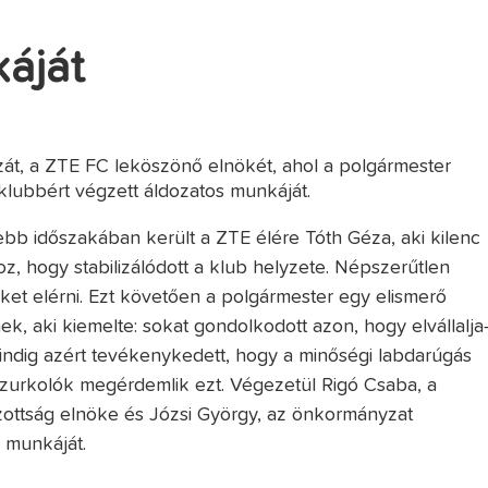
áját
zát, a ZTE FC leköszönő elnökét, ahol a polgármester
lubbért végzett áldozatos munkáját.
bb időszakában került a ZTE élére Tóth Géza, aki kilenc
 hogy stabilizálódott a klub helyzete. Népszerűtlen
kereket elérni. Ezt követően a polgármester egy elismerő
ek, aki kiemelte: sokat gondolkodott azon, hogy elvállalja
mindig azért tevékenykedett, hogy a minőségi labdarúgás
zurkolók megérdemlik ezt. Végezetül Rigó Csaba, a
izottság elnöke és Józsi György, az önkormányzat
 munkáját.