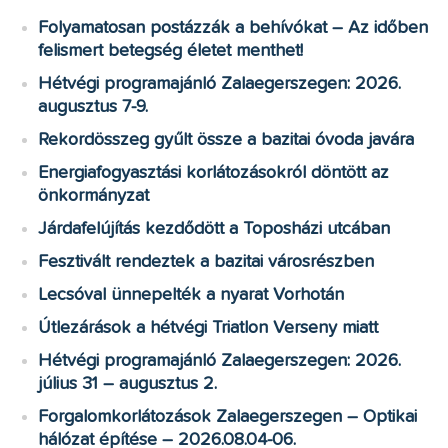
Folyamatosan postázzák a behívókat – Az időben
felismert betegség életet menthet!
Hétvégi programajánló Zalaegerszegen: 2026.
augusztus 7-9.
Rekordösszeg gyűlt össze a bazitai óvoda javára
Energiafogyasztási korlátozásokról döntött az
önkormányzat
Járdafelújítás kezdődött a Toposházi utcában
Fesztivált rendeztek a bazitai városrészben
Lecsóval ünnepelték a nyarat Vorhotán
Útlezárások a hétvégi Triatlon Verseny miatt
Hétvégi programajánló Zalaegerszegen: 2026.
július 31 – augusztus 2.
Forgalomkorlátozások Zalaegerszegen – Optikai
hálózat építése – 2026.08.04-06.