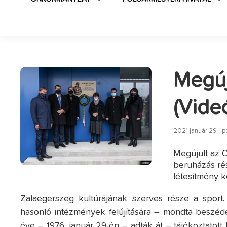
Megúj
(Vide
2021 január 29 - 
Megújult az O
beruházás rés
létesítmény k
Zalaegerszeg kultúrájának szerves része a spor
hasonló intézmények felújítására – mondta beszé
éve – 1976. január 29-én – adták át – tájékoztatott 