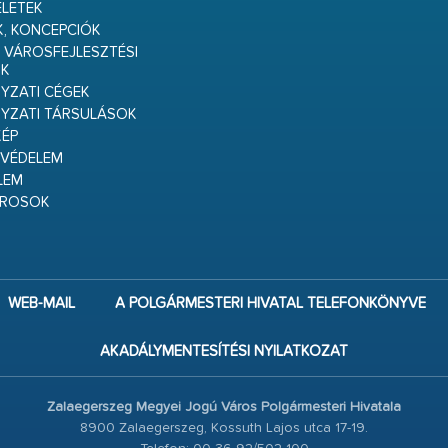
ELETEK
K, KONCEPCIÓK
 VÁROSFEJLESZTÉSI
K
ZATI CÉGEK
YZATI TÁRSULÁSOK
ÉP
VÉDELEM
LEM
ÁROSOK
WEB-MAIL
A POLGÁRMESTERI HIVATAL TELEFONKÖNYVE
AKADÁLYMENTESÍTÉSI NYILATKOZAT
Zalaegerszeg Megyei Jogú Város Polgármesteri Hivatala
8900 Zalaegerszeg, Kossuth Lajos utca 17-19.