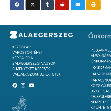
Önkorm
KEZDŐLAP
POLGÁRME
VÁROSTÖRTÉNET
ALPOLGÁRM
KÉPGALÉRIA
ÖNKORMÁNY
ZALAEGERSZEGI VAGYOK
ÖNKORMÁNY
ÉLMÉNYEKET KERESEK
KI AZ ÉN K
VÁLLALKOZOM, BEFEKTETEK
TANÁCSNO
KÖZGYŰLÉ
BIZOTTSÁ
TELEPÜLÉS
NEMZETISÉ
KITÜNTETET