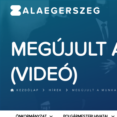
MEGÚJULT
(VIDEÓ)
KEZDŐLAP
HÍREK
MEGÚJULT A MUNKA
ÖNKORMÁNYZAT
POLGÁRMESTERI HIVATAL