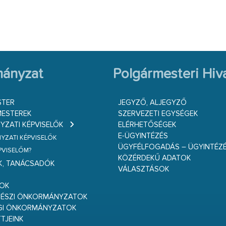
ányzat
Polgármesteri Hiva
STER
JEGYZŐ, ALJEGYZŐ
ESTEREK
SZERVEZETI EGYSÉGEK
ZATI KÉPVISELŐK
ELÉRHETŐSÉGEK
E-ÜGYINTÉZÉS
ZATI KÉPVISELŐK
ÜGYFÉLFOGADÁS – ÜGYINTÉZ
ÉPVISELŐM?
KÖZÉRDEKŰ ADATOK
K, TANÁCSADÓK
VÁLASZTÁSOK
S
GOK
RÉSZI ÖNKORMÁNYZATOK
GI ÖNKORMÁNYZATOK
TJEINK