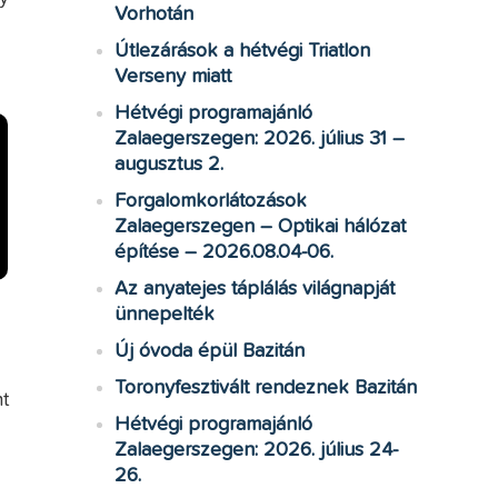
Vorhotán
Útlezárások a hétvégi Triatlon
Verseny miatt
Hétvégi programajánló
Zalaegerszegen: 2026. július 31 –
augusztus 2.
Forgalomkorlátozások
Zalaegerszegen – Optikai hálózat
építése – 2026.08.04-06.
Az anyatejes táplálás világnapját
ünnepelték
Új óvoda épül Bazitán
Toronyfesztivált rendeznek Bazitán
t
Hétvégi programajánló
Zalaegerszegen: 2026. július 24-
26.