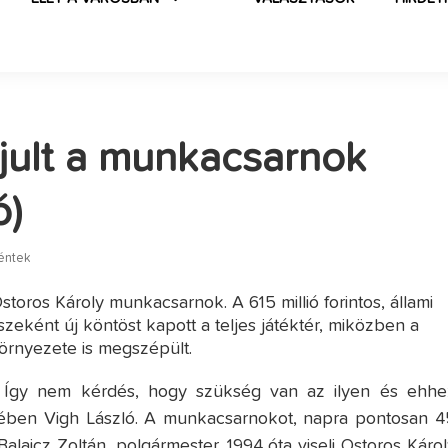
ult a munkacsarnok
ó)
péntek
storos Károly munkacsarnok. A 615 millió forintos, állami
zeként új köntöst kapott a teljes játéktér, miközben a
örnyezete is megszépült.
t. Így nem kérdés, hogy szükség van az ilyen és ehhe
dében Vigh László. A munkacsarnokot, napra pontosan 4
Balaicz Zoltán, polgármester. 1994 óta viseli Ostoros Károl