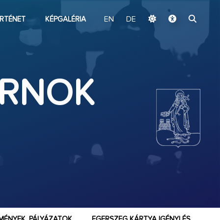
ugrás a fő tartalomhoz
RTÉNET
KÉPGALÉRIA
EN
DE
ARNOK
MÉNYEK, PÁLYÁZATOK
EGERSZEG KÁRTYA IGÉNYLÉS