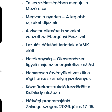
Teljes szélességében megújul a
Mező utca
Megvan a nyertes – A legjobb
rajzokat díjazták
A zivatar ellenére is sokakat
vonzott az Ebergényi Fesztivál
Lazulós délutánt tartottak a VMK
előtt
Hatékonyság – Okosrendszer
figyeli majd az energiafelhasználást
z
Hamarosan érvényüket vesztik a
régi típusú személyi igazolványok
Közműrekonstrukció kezdődött a
Kisfaludy utcában
Hétvégi programajánló
Zalaegerszegen: 2026. július 17–19.