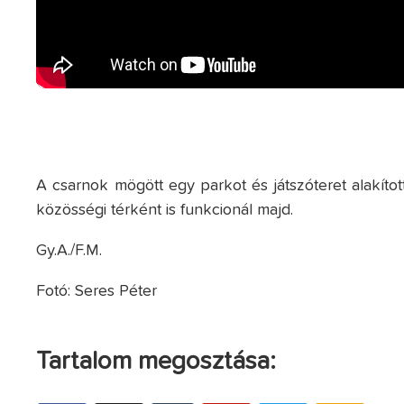
A csarnok mögött egy parkot és játszóteret alakíto
közösségi térként is funkcionál majd.
Gy.A./F.M.
Fotó: Seres Péter
Tartalom megosztása: