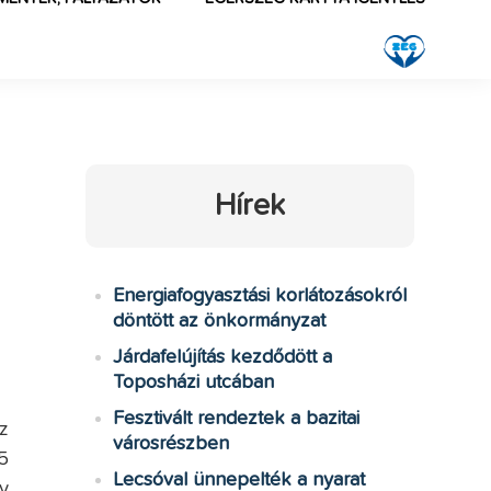
Hírek
Energiafogyasztási korlátozásokról
döntött az önkormányzat
Járdafelújítás kezdődött a
Toposházi utcában
Fesztivált rendeztek a bazitai
z
városrészben
5
Lecsóval ünnepelték a nyarat
y