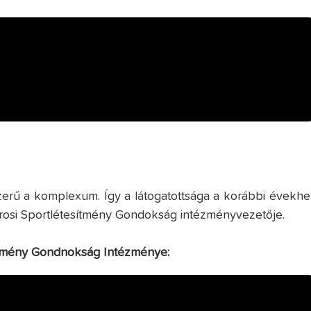
zerű a komplexum. Így a látogatottsága a korábbi évekhe
árosi Sportlétesítmény Gondokság intézményvezetője.
sítmény Gondnokság Intézménye: