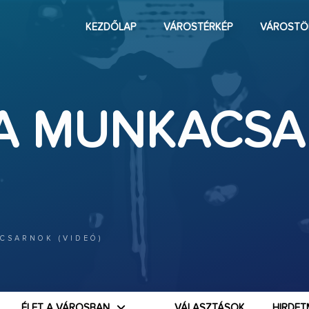
KEZDŐLAP
VÁROSTÉRKÉP
VÁROSTÖ
 A MUNKACS
CSARNOK (VIDEÓ)
ÉLET A VÁROSBAN
VÁLASZTÁSOK
HIRDET