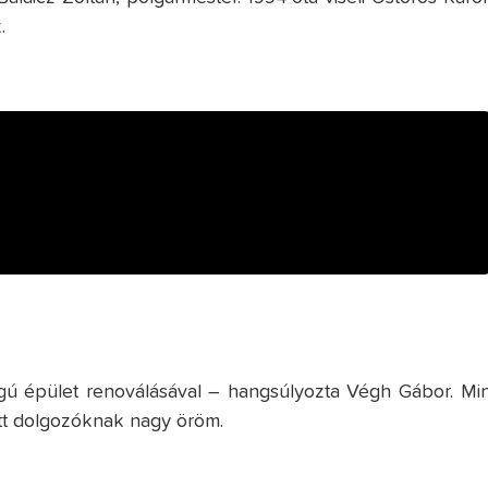
.
lagú épület renoválásával – hangsúlyozta Végh Gábor. Min
itt dolgozóknak nagy öröm.