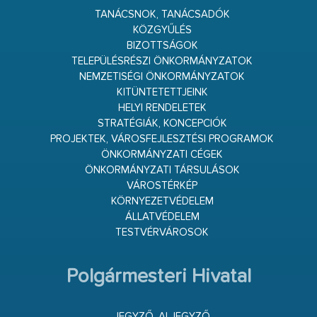
TANÁCSNOK, TANÁCSADÓK
KÖZGYŰLÉS
BIZOTTSÁGOK
TELEPÜLÉSRÉSZI ÖNKORMÁNYZATOK
NEMZETISÉGI ÖNKORMÁNYZATOK
KITÜNTETETTJEINK
HELYI RENDELETEK
STRATÉGIÁK, KONCEPCIÓK
PROJEKTEK, VÁROSFEJLESZTÉSI PROGRAMOK
ÖNKORMÁNYZATI CÉGEK
ÖNKORMÁNYZATI TÁRSULÁSOK
VÁROSTÉRKÉP
KÖRNYEZETVÉDELEM
ÁLLATVÉDELEM
TESTVÉRVÁROSOK
Polgármesteri Hivatal
JEGYZŐ, ALJEGYZŐ