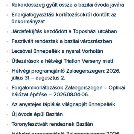
Rekordösszeg gyűlt össze a bazitai óvoda javára
Energiafogyasztási korlátozásokról döntött az
önkormányzat
Járdafelújítás kezdődött a Toposházi utcában
Fesztivált rendeztek a bazitai városrészben
Lecsóval ünnepelték a nyarat Vorhotán
Útlezárások a hétvégi Triatlon Verseny miatt
Hétvégi programajánló Zalaegerszegen: 2026.
július 31 – augusztus 2.
Forgalomkorlátozások Zalaegerszegen – Optikai
hálózat építése – 2026.08.04-06.
Az anyatejes táplálás világnapját ünnepelték
Új óvoda épül Bazitán
Toronyfesztivált rendeznek Bazitán