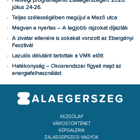
Hétvégi programajánló Zalaegerszegen: 2026.
július 24-26.
Teljes szélességében megújul a Mező utca
Megvan a nyertes – A legjobb rajzokat díjazták
A zivatar ellenére is sokakat vonzott az Ebergényi
Fesztivál
Lazulós délutánt tartottak a VMK előtt
Hatékonyság – Okosrendszer figyeli majd az
energiafelhasználást
KEZDŐLAP
VÁROSTÖRTÉNET
KÉPGALÉRIA
ZALAEGERSZEGI VAGYOK