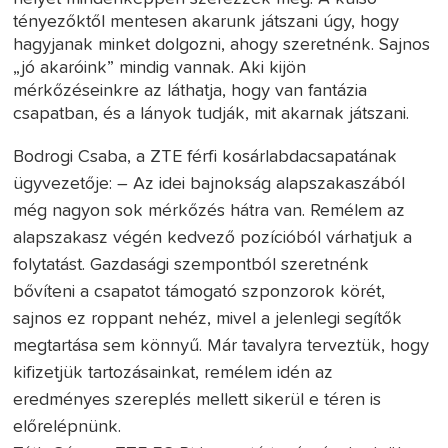
tényezőktől mentesen akarunk játszani úgy, hogy
hagyjanak minket dolgozni, ahogy szeretnénk. Sajnos
„jó akaróink” mindig vannak. Aki kijön
mérkőzéseinkre az láthatja, hogy van fantázia
csapatban, és a lányok tudják, mit akarnak játszani.
Bodrogi Csaba, a ZTE férfi kosárlabdacsapatának
ügyvezetője: – Az idei bajnokság alapszakaszából
még nagyon sok mérkőzés hátra van. Remélem az
alapszakasz végén kedvező pozícióból várhatjuk a
folytatást. Gazdasági szempontból szeretnénk
bővíteni a csapatot támogató szponzorok körét,
sajnos ez roppant nehéz, mivel a jelenlegi segítők
megtartása sem könnyű. Már tavalyra terveztük, hogy
kifizetjük tartozásainkat, remélem idén az
eredményes szereplés mellett sikerül e téren is
előrelépnünk.