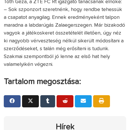
Tóth Géza, a ZTE FC Rt igazgató tanácsának elnöke:
– Sok szponzort szeretnénk, hogy rendbe tehessük
a csapatot anyagilag. Ennek eredményeként talpon
maradna a labdarúgás Zalaegerszegen. Már bizakodó
vagyok a játékoskeret összetételét illetően, úgy néz
ki nagyobb vérveszteség nélkül sikerült módosítani a
szerződéseket, s talán még erősíteni is tudunk.
Szakmai szempontból jó lenne az első hat hely
valamelyikén végezni.
Tartalom megosztása:
Hírek