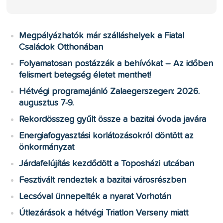
Megpályázhatók már szálláshelyek a Fiatal
Családok Otthonában
Folyamatosan postázzák a behívókat – Az időben
felismert betegség életet menthet!
Hétvégi programajánló Zalaegerszegen: 2026.
augusztus 7-9.
Rekordösszeg gyűlt össze a bazitai óvoda javára
Energiafogyasztási korlátozásokról döntött az
önkormányzat
Járdafelújítás kezdődött a Toposházi utcában
Fesztivált rendeztek a bazitai városrészben
Lecsóval ünnepelték a nyarat Vorhotán
Útlezárások a hétvégi Triatlon Verseny miatt