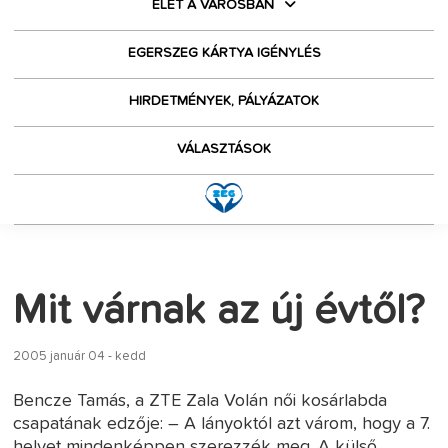
ÉLET A VÁROSBAN
EGERSZEG KÁRTYA IGÉNYLÉS
HIRDETMÉNYEK, PÁLYÁZATOK
VÁLASZTÁSOK
Mit várnak az új évtől?
2005 január 04 - kedd
Bencze Tamás, a ZTE Zala Volán női kosárlabda
csapatának edzője: – A lányoktól azt várom, hogy a 7.
helyet mindenképpen szerezzék meg. A külső