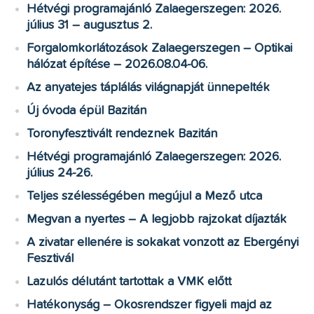
Hétvégi programajánló Zalaegerszegen: 2026.
július 31 – augusztus 2.
Forgalomkorlátozások Zalaegerszegen – Optikai
hálózat építése – 2026.08.04-06.
Az anyatejes táplálás világnapját ünnepelték
Új óvoda épül Bazitán
Toronyfesztivált rendeznek Bazitán
Hétvégi programajánló Zalaegerszegen: 2026.
július 24-26.
Teljes szélességében megújul a Mező utca
Megvan a nyertes – A legjobb rajzokat díjazták
A zivatar ellenére is sokakat vonzott az Ebergényi
Fesztivál
Lazulós délutánt tartottak a VMK előtt
Hatékonyság – Okosrendszer figyeli majd az