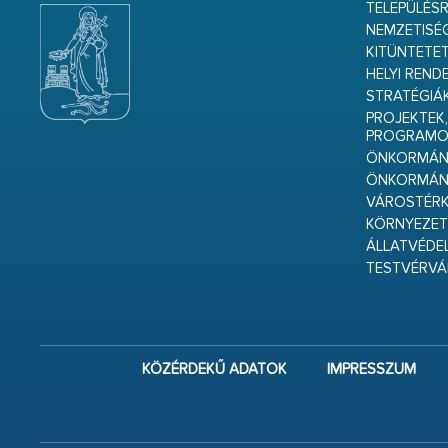
TELEPÜLÉS
NEMZETISÉ
KITÜNTETET
HELYI REND
STRATÉGIÁ
PROJEKTEK,
PROGRAMO
ÖNKORMÁNY
ÖNKORMÁN
VÁROSTÉRK
KÖRNYEZET
ÁLLATVÉDE
TESTVÉRV
KÖZÉRDEKŰ ADATOK
IMPRESSZUM