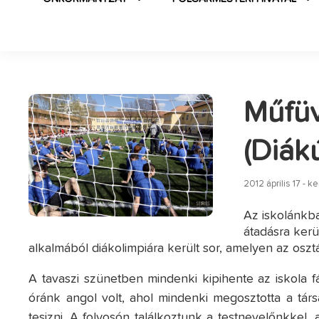
Műfüv
(Diák
2012 április 17 - k
Az iskolánkba
átadásra kerü
alkalmából diákolimpiára került sor, amelyen az oszt
A tavaszi szünetben mindenki kipihente az iskola fá
óránk angol volt, ahol mindenki megosztotta a társa
tesizni. A folyosón találkoztunk a testnevelőnkkel