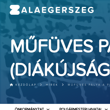
MŰFÜVES P
(DIÁKÚJSÁG
KEZDŐLAP
HÍREK
MŰFÜVES PÁLYA A P
ÖNKORMÁNYZAT
POLGÁRMESTERI HIVATAL