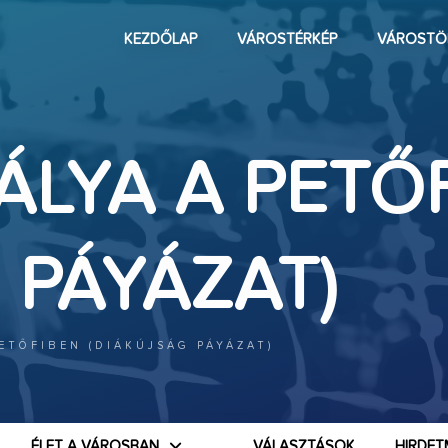
KEZDŐLAP
VÁROSTÉRKÉP
VÁROSTÖ
ÁLYA A PETŐ
 PÁYÁZAT)
ETŐFIBEN (DIÁKÚJSÁG PÁYÁZAT)
ÉLET A VÁROSBAN
VÁLASZTÁSOK
HIRDET