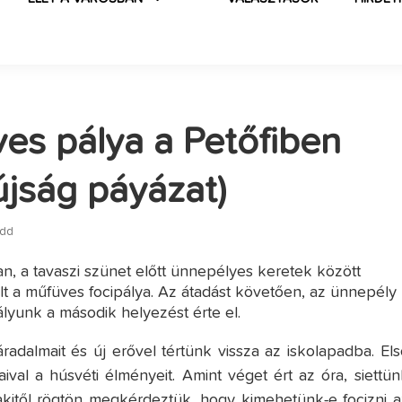
es pálya a Petőfiben
újság páyázat)
edd
n, a tavaszi szünet előtt ünnepélyes keretek között
lt a műfüves focipálya. Az átadást követően, az ünnepély
ályunk a második helyezést érte el.
radalmait és új erővel tértünk vissza az iskolapadba. Els
ival a húsvéti élményeit. Amint véget ért az óra, siettün
, akitől rögtön megkérdeztük, hogy kimehetünk-e focizni a