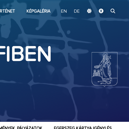
ugrás a fő tartalomhoz
RTÉNET
KÉPGALÉRIA
EN
DE
FIBEN
MÉNYEK, PÁLYÁZATOK
EGERSZEG KÁRTYA IGÉNYLÉS