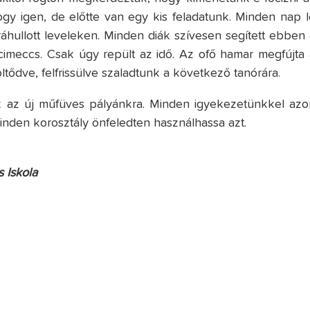
gy igen, de előtte van egy kis feladatunk. Minden nap l
 ráhullott leveleken. Minden diák szívesen segített ebben 
imeccs. Csak úgy repült az idő. Az ofő hamar megfújta 
töltődve, felfrissülve szaladtunk a következő tanórára.
 az új műfüves pályánkra. Minden igyekezetünkkel azo
nden korosztály önfeledten használhassa azt.
 Iskola