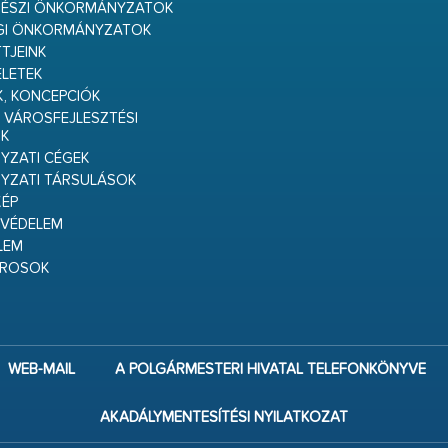
RÉSZI ÖNKORMÁNYZATOK
GI ÖNKORMÁNYZATOK
TJEINK
ELETEK
K, KONCEPCIÓK
 VÁROSFEJLESZTÉSI
K
ZATI CÉGEK
YZATI TÁRSULÁSOK
ÉP
VÉDELEM
LEM
ÁROSOK
WEB-MAIL
A POLGÁRMESTERI HIVATAL TELEFONKÖNYVE
AKADÁLYMENTESÍTÉSI NYILATKOZAT