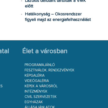
Lazulós délutánt tartottak a VMK
előtt
Hatékonyság – Okosrendszer
figyeli majd az energiafelhasználást
tal
Élet a városban
PROGRAMAJÁNLÓ
FESZTIVÁLOK, RENDEZVÉNYEK
KÉPGALÉRIA
VIDEÓGALÉRIA
ÉS
KÉPEK A VÁROSRÓL
INTÉZMÉNYEK
CIVIL SZERVEZETEK
EGYHÁZAK
ÁLLÁSAJÁNLATOK