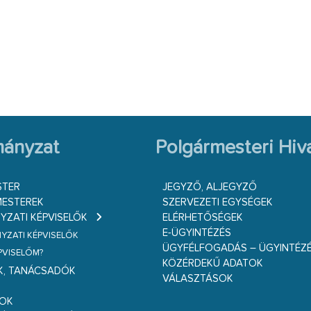
ányzat
Polgármesteri Hiva
STER
JEGYZŐ, ALJEGYZŐ
ESTEREK
SZERVEZETI EGYSÉGEK
ZATI KÉPVISELŐK
ELÉRHETŐSÉGEK
E-ÜGYINTÉZÉS
ZATI KÉPVISELŐK
ÜGYFÉLFOGADÁS – ÜGYINTÉZ
ÉPVISELŐM?
KÖZÉRDEKŰ ADATOK
K, TANÁCSADÓK
VÁLASZTÁSOK
S
GOK