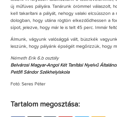
új műfüves pályára. Tanárunk örömmel válaszolt, ho
kell takarítani a pályát, nehogy valaki elcsússzon a
dologban, hogy utána rögtön elkezdődhessen a foc
sípot, jelezve, hogy már le is telt 45 perc. Immár fel
Álmunk, vágyunk valósággá vált, büszkék vagyunk
leszünk, hogy pályánk épségét megőrizzük, hogy mi
Németh Erik 6.b osztály
Belvárosi Magyar-Angol Két Tanítási Nyelvű Általános
Petőfi Sándor Székhelyiskola
Fotó: Seres Péter
Tartalom megosztása: