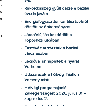
7-9.
e
Rekordösszeg gyűlt össze a bazitai
a
óvoda javára
a
Energiafogyasztási korlátozásokról
döntött az önkormányzat
Járdafelújítás kezdődött a
n
Toposházi utcában
Fesztivált rendeztek a bazitai
városrészben
Lecsóval ünnepelték a nyarat
Vorhotán
Útlezárások a hétvégi Triatlon
Verseny miatt
Hétvégi programajánló
Zalaegerszegen: 2026. július 31 –
augusztus 2.