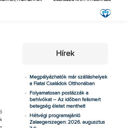
Hírek
Megpályázhatók már szálláshelyek
a Fiatal Családok Otthonában
Folyamatosan postázzák a
behívókat – Az időben felismert
betegség életet menthet!
ő
Hétvégi programajánló
k
Zalaegerszegen: 2026. augusztus
z