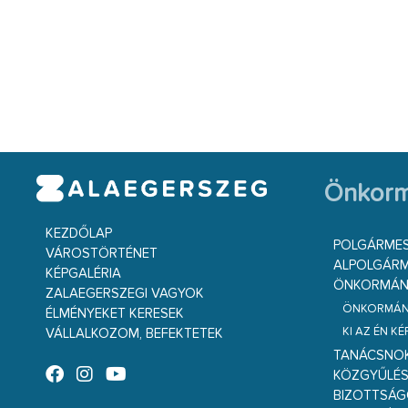
Önkorm
KEZDŐLAP
POLGÁRME
VÁROSTÖRTÉNET
ALPOLGÁRM
KÉPGALÉRIA
ÖNKORMÁNY
ZALAEGERSZEGI VAGYOK
ÖNKORMÁNY
ÉLMÉNYEKET KERESEK
KI AZ ÉN K
VÁLLALKOZOM, BEFEKTETEK
TANÁCSNO
KÖZGYŰLÉ
BIZOTTSÁ