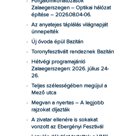
Forgalomkorlátozások
Zalaegerszegen – Optikai hálózat
építése – 2026.08.04-06.
Az anyatejes táplálás világnapját
ünnepelték
Új óvoda épül Bazitán
Toronyfesztivált rendeznek Bazitán
Hétvégi programajánló
Zalaegerszegen: 2026. július 24-
26.
Teljes szélességében megújul a
Mező utca
Megvan a nyertes – A legjobb
rajzokat díjazták
A zivatar ellenére is sokakat
vonzott az Ebergényi Fesztivál