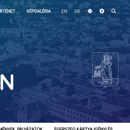
ugrás a fő tartalomhoz
RTÉNET
KÉPGALÉRIA
EN
DE
EN
MÉNYEK, PÁLYÁZATOK
EGERSZEG KÁRTYA IGÉNYLÉS