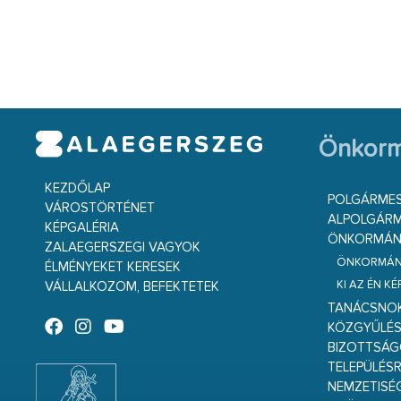
Önkorm
KEZDŐLAP
POLGÁRME
VÁROSTÖRTÉNET
ALPOLGÁRM
KÉPGALÉRIA
ÖNKORMÁNY
ZALAEGERSZEGI VAGYOK
ÖNKORMÁNY
ÉLMÉNYEKET KERESEK
KI AZ ÉN K
VÁLLALKOZOM, BEFEKTETEK
TANÁCSNO
KÖZGYŰLÉ
BIZOTTSÁ
TELEPÜLÉS
NEMZETISÉ