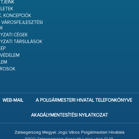
TJEINK
ELETEK
K, KONCEPCIÓK
 VÁROSFEJLESZTÉSI
K
ZATI CÉGEK
YZATI TÁRSULÁSOK
ÉP
VÉDELEM
LEM
ÁROSOK
WEB-MAIL
A POLGÁRMESTERI HIVATAL TELEFONKÖNYVE
AKADÁLYMENTESÍTÉSI NYILATKOZAT
Zalaegerszeg Megyei Jogú Város Polgármesteri Hivatala