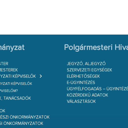
ányzat
Polgármesteri Hiva
STER
JEGYZŐ, ALJEGYZŐ
ESTEREK
SZERVEZETI EGYSÉGEK
ZATI KÉPVISELŐK
ELÉRHETŐSÉGEK
E-ÜGYINTÉZÉS
ZATI KÉPVISELŐK
ÜGYFÉLFOGADÁS – ÜGYINTÉZ
ÉPVISELŐM?
KÖZÉRDEKŰ ADATOK
K, TANÁCSADÓK
VÁLASZTÁSOK
S
GOK
RÉSZI ÖNKORMÁNYZATOK
GI ÖNKORMÁNYZATOK