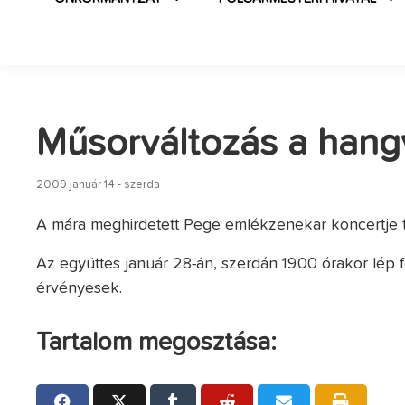
Műsorváltozás a han
2009 január 14 - szerda
A mára meghirdetett Pege emlékzenekar koncertje t
Az együttes január 28-án, szerdán 19.00 órakor lép
érvényesek.
Tartalom megosztása: