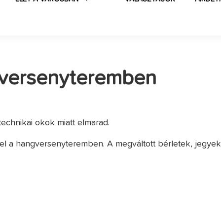
gversenyteremben
echnikai okok miatt elmarad.
 fel a hangversenyteremben. A megváltott bérletek, jegye