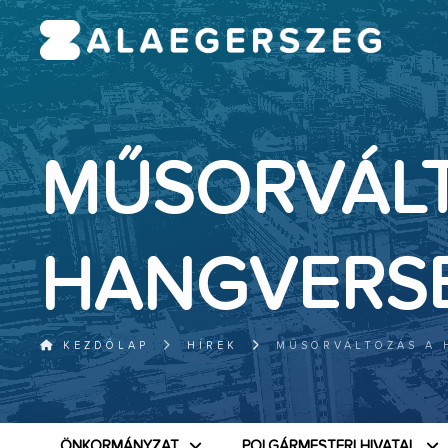
MŰSORVÁLT
HANGVERS
KEZDŐLAP
HÍREK
MŰSORVÁLTOZÁS A
ÖNKORMÁNYZAT
POLGÁRMESTERI HIVATAL