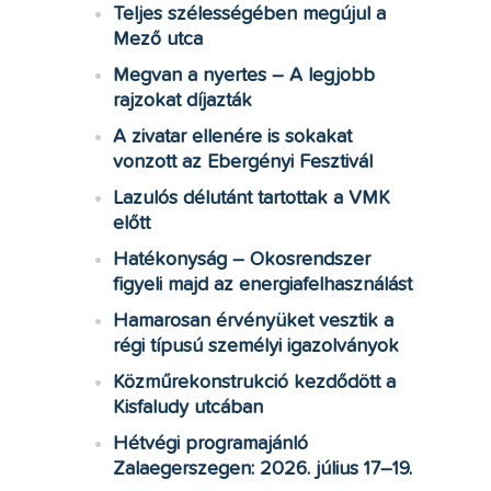
Teljes szélességében megújul a
Mező utca
Megvan a nyertes – A legjobb
rajzokat díjazták
A zivatar ellenére is sokakat
vonzott az Ebergényi Fesztivál
Lazulós délutánt tartottak a VMK
előtt
Hatékonyság – Okosrendszer
figyeli majd az energiafelhasználást
Hamarosan érvényüket vesztik a
régi típusú személyi igazolványok
Közműrekonstrukció kezdődött a
Kisfaludy utcában
Hétvégi programajánló
Zalaegerszegen: 2026. július 17–19.