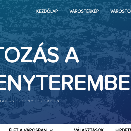
KEZDŐLAP
VÁROSTÉRKÉP
VÁROSTÖ
OZÁS A
ENYTEREMB
 HANGVERSENYTEREMBEN
ÉLET A VÁROSBAN
VÁLASZTÁSOK
HIRDET