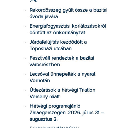
7-9.
Rekordösszeg gyűlt össze a bazitai
óvoda javára
Energiafogyasztási korlátozásokról
döntött az önkormányzat
Járdafelújítás kezdődött a
Toposházi utcában
Fesztivált rendeztek a bazitai
városrészben
Lecsóval ünnepelték a nyarat
Vorhotán
Útlezárások a hétvégi Triatlon
Verseny miatt
Hétvégi programajánló
Zalaegerszegen: 2026. július 31 –
augusztus 2.