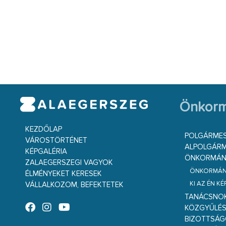
Önkorm
KEZDŐLAP
POLGÁRME
VÁROSTÖRTÉNET
ALPOLGÁRM
KÉPGALÉRIA
ÖNKORMÁNY
ZALAEGERSZEGI VAGYOK
ÖNKORMÁNY
ÉLMÉNYEKET KERESEK
KI AZ ÉN K
VÁLLALKOZOM, BEFEKTETEK
TANÁCSNO
KÖZGYŰLÉ
BIZOTTSÁ