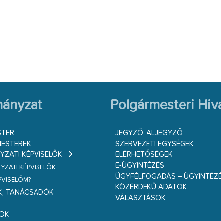
ányzat
Polgármesteri Hiva
STER
JEGYZŐ, ALJEGYZŐ
ESTEREK
SZERVEZETI EGYSÉGEK
ZATI KÉPVISELŐK
ELÉRHETŐSÉGEK
E-ÜGYINTÉZÉS
ZATI KÉPVISELŐK
ÜGYFÉLFOGADÁS – ÜGYINTÉZ
ÉPVISELŐM?
KÖZÉRDEKŰ ADATOK
K, TANÁCSADÓK
VÁLASZTÁSOK
S
GOK