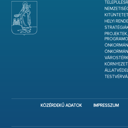
TELEPÜLÉS
NEMZETISÉ
KITÜNTETET
HELYI REND
STRATÉGIÁ
PROJEKTEK,
PROGRAMO
ÖNKORMÁNY
ÖNKORMÁN
VÁROSTÉRK
KÖRNYEZET
ÁLLATVÉDE
TESTVÉRV
KÖZÉRDEKŰ ADATOK
IMPRESSZUM