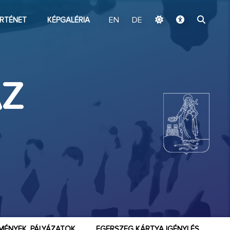
ugrás a fő tartalomhoz
RTÉNET
KÉPGALÉRIA
EN
DE
AZ
MÉNYEK, PÁLYÁZATOK
EGERSZEG KÁRTYA IGÉNYLÉS