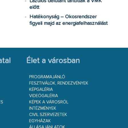
Lazulós délutánt tartottak a VMK
előtt
Hatékonyság – Okosrendszer
figyeli majd az energiafelhasználást
tal
Élet a városban
PROGRAMAJÁNLÓ
FESZTIVÁLOK, RENDEZVÉNYEK
KÉPGALÉRIA
VIDEÓGALÉRIA
ÉS
KÉPEK A VÁROSRÓL
INTÉZMÉNYEK
CIVIL SZERVEZETEK
EGYHÁZAK
ÁLLÁSAJÁNLATOK