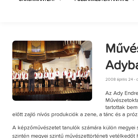
Művés
Adyb
2008 április 24 - 
Az Ady Endre
Művészetokta
tartottak be
előtt zajló nívós produkciók a zene, a tánc és a próza
A képzőművészetet tanulók számára külön megyei s
szintén megyei szintű művészettörténeti vetélkedőt