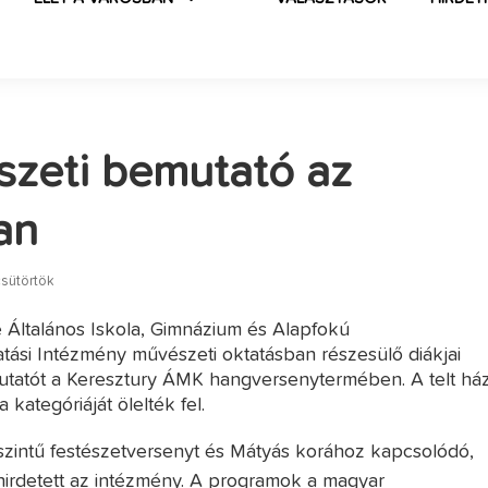
zeti bemutató az
an
csütörtök
 Általános Iskola, Gimnázium és Alapfokú
tási Intézmény művészeti oktatásban részesülő diákjai
mutatót a Keresztury ÁMK hangversenytermében. A telt há
 kategóriáját ölelték fel.
zintű festészetversenyt és Mátyás korához kapcsolódó,
 hirdetett az intézmény. A programok a magyar