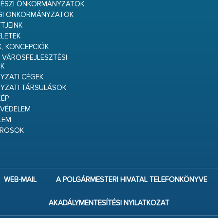
RÉSZI ÖNKORMÁNYZATOK
GI ÖNKORMÁNYZATOK
TJEINK
ELETEK
K, KONCEPCIÓK
 VÁROSFEJLESZTÉSI
K
ZATI CÉGEK
YZATI TÁRSULÁSOK
ÉP
VÉDELEM
LEM
ÁROSOK
WEB-MAIL
A POLGÁRMESTERI HIVATAL TELEFONKÖNYVE
AKADÁLYMENTESÍTÉSI NYILATKOZAT