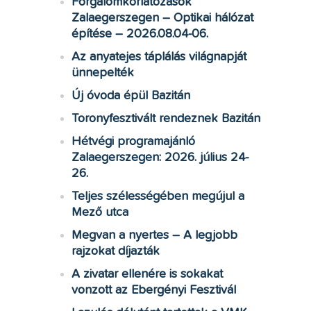
Forgalomkorlátozások
Zalaegerszegen – Optikai hálózat
építése – 2026.08.04-06.
Az anyatejes táplálás világnapját
ünnepelték
Új óvoda épül Bazitán
Toronyfesztivált rendeznek Bazitán
Hétvégi programajánló
Zalaegerszegen: 2026. július 24-
26.
Teljes szélességében megújul a
Mező utca
Megvan a nyertes – A legjobb
rajzokat díjazták
A zivatar ellenére is sokakat
vonzott az Ebergényi Fesztivál