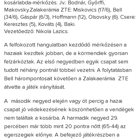
kosárlabda-mérkőzés. Jv.: Bodnár, Győrffi,
Makovsky.Zalakerámia ZTE: Miskovics (17/6), Bell
(34/6), Gáspár (6/3), Hoffmann (12), Olsovsky (6). Csere:
Keresztes (5), Kováts (4), Baki.
Vezetőedző: Nikola Lazics.
A felfokozott hangulatban kezdődő mérkőzésen a
hazaiak kezdtek jobban, de a körmendiek gyorsan
felzárkóztak. Az első negyedben egyik csapat sem
tudott néhány pontnál többel vezetni. A folytatásban
Bell hárompontosait követően a Zalakaerámia ZTE
átvette a játék irányítását.
A második negyed elején vagy öt percig a hazai
csapat jó védekezésének köszönhetően a vendégek
nem találtak a kosárba. A harmadik negyed 29.
percében már több mint 20 pontra nőtt (65-44) az
egerszegiek előnye. A befejező játékrészben a