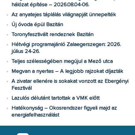
hálózat építése – 2026.08.04-06.
Az anyatejes táplálás világnapját ünnepelték
Új óvoda épül Bazitán
Toronyfesztivált rendeznek Bazitán
Hétvégi programajánló Zalaegerszegen: 2026.
július 24-26.
Teljes szélességében megújul a Mező utca
Megvan a nyertes – A legjobb rajzokat díjazták
A zivatar ellenére is sokakat vonzott az Ebergényi
Fesztivál
Lazulós délutánt tartottak a VMK előtt
Hatékonyság – Okosrendszer figyeli majd az
energiafelhasználást