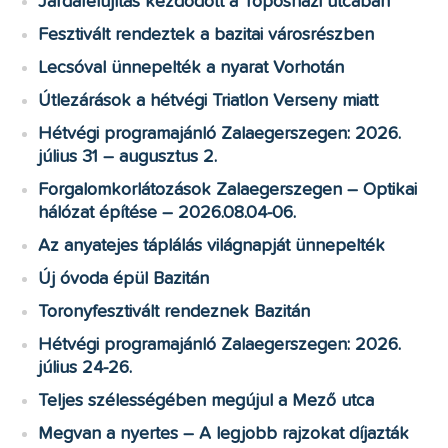
Járdafelújítás kezdődött a Toposházi utcában
Fesztivált rendeztek a bazitai városrészben
Lecsóval ünnepelték a nyarat Vorhotán
Útlezárások a hétvégi Triatlon Verseny miatt
Hétvégi programajánló Zalaegerszegen: 2026.
július 31 – augusztus 2.
Forgalomkorlátozások Zalaegerszegen – Optikai
hálózat építése – 2026.08.04-06.
Az anyatejes táplálás világnapját ünnepelték
Új óvoda épül Bazitán
Toronyfesztivált rendeznek Bazitán
Hétvégi programajánló Zalaegerszegen: 2026.
július 24-26.
Teljes szélességében megújul a Mező utca
Megvan a nyertes – A legjobb rajzokat díjazták