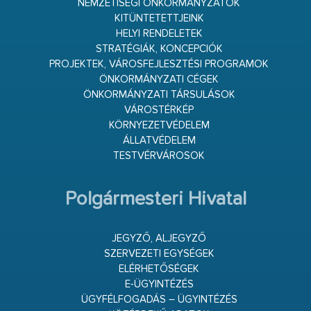
NEMZETISÉGI ÖNKORMÁNYZATOK
KITÜNTETETTJEINK
HELYI RENDELETEK
STRATÉGIÁK, KONCEPCIÓK
PROJEKTEK, VÁROSFEJLESZTÉSI PROGRAMOK
ÖNKORMÁNYZATI CÉGEK
ÖNKORMÁNYZATI TÁRSULÁSOK
VÁROSTÉRKÉP
KÖRNYEZETVÉDELEM
ÁLLATVÉDELEM
TESTVÉRVÁROSOK
Polgármesteri Hivatal
JEGYZŐ, ALJEGYZŐ
SZERVEZETI EGYSÉGEK
ELÉRHETŐSÉGEK
E-ÜGYINTÉZÉS
ÜGYFÉLFOGADÁS – ÜGYINTÉZÉS