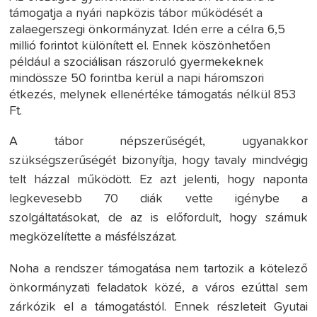
támogatja a nyári napközis tábor működését a
zalaegerszegi önkormányzat. Idén erre a célra 6,5
millió forintot különített el. Ennek köszönhetően
például a szociálisan rászoruló gyermekeknek
mindössze 50 forintba kerül a napi háromszori
étkezés, melynek ellenértéke támogatás nélkül 853
Ft.
A tábor népszerűségét, ugyanakkor
szükségszerűségét bizonyítja, hogy tavaly mindvégig
telt házzal működött. Ez azt jelenti, hogy naponta
legkevesebb 70 diák vette igénybe a
szolgáltatásokat, de az is előfordult, hogy számuk
megközelítette a másfélszázat.
Noha a rendszer támogatása nem tartozik a kötelező
önkormányzati feladatok közé, a város ezúttal sem
zárkózik el a támogatástól. Ennek részleteit Gyutai