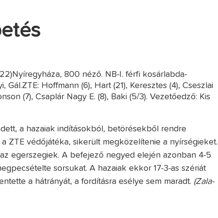
petés
2)Nyíregyháza, 800 néző. NB-I. férfi kosárlabda-
yi, Gál.ZTE: Hoffmann (6), Hart (21), Keresztes (4), Cseszlai
nson (7), Csaplár Nagy E. (8), Baki (5/3). Vezetőedző: Kis
dett, a hazaiak indításokból, betörésekből rendre
a ZTE védőjátéka, sikerült megközelítenie a nyírségieket.
k az egerszegiek. A befejező negyed elején azonban 4-5
egpecsételte sorsukat. A hazaiak ekkor 17-3-as szériát
tette a hátrányát, a fordításra esélye sem maradt.
(Zala-