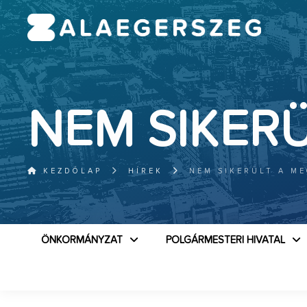
NEM SIKER
KEZDŐLAP
HÍREK
NEM SIKERÜLT A M
ÖNKORMÁNYZAT
POLGÁRMESTERI HIVATAL