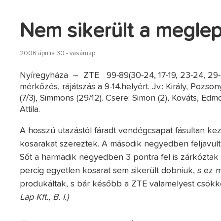
Nem sikerült a megle
2006 április 30 - vasárnap
Nyíregyháza – ZTE 99-89(30-24, 17-19, 23-24, 29-2
mérkőzés, rájátszás a 9-14.helyért. Jv.: Király, Pozson
(7/3), Simmons (29/12). Csere: Simon (2), Kováts, Edmo
Attila.
A hosszú utazástól fáradt vendégcsapat fásultan kez
kosarakat szereztek. A második negyedben feljavult 
Sőt a harmadik negyedben 3 pontra fel is zárkózta
percig egyetlen kosarat sem sikerült dobniuk, s ez m
produkáltak, s bár később a ZTE valamelyest csökken
Lap Kft., B. I.)