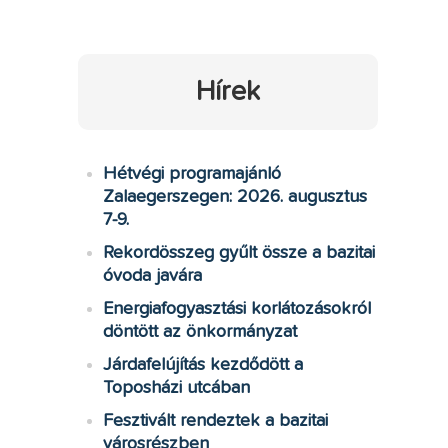
Hírek
Hétvégi programajánló
Zalaegerszegen: 2026. augusztus
7-9.
Rekordösszeg gyűlt össze a bazitai
óvoda javára
Energiafogyasztási korlátozásokról
döntött az önkormányzat
Járdafelújítás kezdődött a
Toposházi utcában
Fesztivált rendeztek a bazitai
városrészben