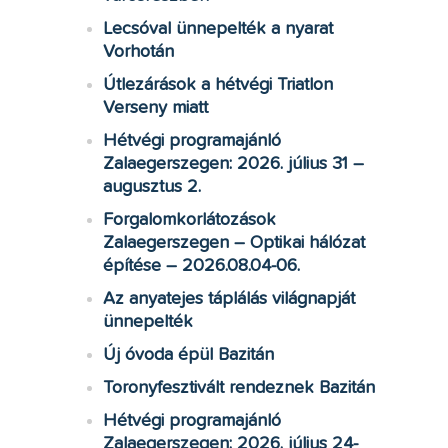
Lecsóval ünnepelték a nyarat
Vorhotán
Útlezárások a hétvégi Triatlon
Verseny miatt
Hétvégi programajánló
Zalaegerszegen: 2026. július 31 –
augusztus 2.
Forgalomkorlátozások
Zalaegerszegen – Optikai hálózat
építése – 2026.08.04-06.
Az anyatejes táplálás világnapját
ünnepelték
Új óvoda épül Bazitán
Toronyfesztivált rendeznek Bazitán
Hétvégi programajánló
Zalaegerszegen: 2026. július 24-