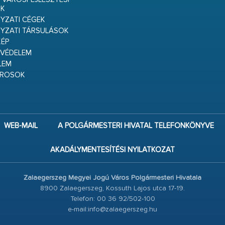
K
ZATI CÉGEK
YZATI TÁRSULÁSOK
ÉP
VÉDELEM
LEM
ÁROSOK
WEB-MAIL
A POLGÁRMESTERI HIVATAL TELEFONKÖNYVE
AKADÁLYMENTESÍTÉSI NYILATKOZAT
Zalaegerszeg Megyei Jogú Város Polgármesteri Hivatala
8900 Zalaegerszeg, Kossuth Lajos utca 17-19.
Telefon: 00 36 92/502-100
e-mail:info@zalaegerszeg.hu