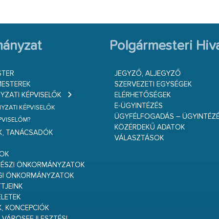
ányzat
Polgármesteri Hiva
STER
JEGYZŐ, ALJEGYZŐ
ESTEREK
SZERVEZETI EGYSÉGEK
ZATI KÉPVISELŐK
ELÉRHETŐSÉGEK
E-ÜGYINTÉZÉS
ZATI KÉPVISELŐK
ÜGYFÉLFOGADÁS – ÜGYINTÉZ
ÉPVISELŐM?
KÖZÉRDEKŰ ADATOK
K, TANÁCSADÓK
VÁLASZTÁSOK
S
GOK
RÉSZI ÖNKORMÁNYZATOK
GI ÖNKORMÁNYZATOK
TJEINK
ELETEK
K, KONCEPCIÓK
 VÁROSFEJLESZTÉSI