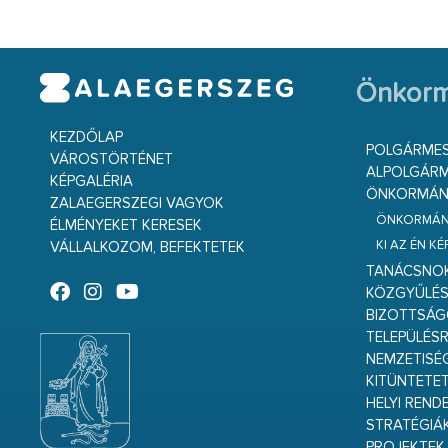
Önkorm
KEZDŐLAP
POLGÁRME
VÁROSTÖRTÉNET
ALPOLGÁRM
KÉPGALÉRIA
ÖNKORMÁNY
ZALAEGERSZEGI VAGYOK
ÖNKORMÁNY
ÉLMÉNYEKET KERESEK
KI AZ ÉN K
VÁLLALKOZOM, BEFEKTETEK
TANÁCSNO
KÖZGYŰLÉ
BIZOTTSÁ
TELEPÜLÉS
NEMZETISÉ
KITÜNTETET
HELYI REND
STRATÉGIÁ
PROJEKTEK,