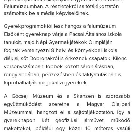
Falumúzeumban. A részletekről sajtótájékoztatón
számoltak be a média képviselőinek.
Gyerekprogramoktól lesz hangos a falumúzeum.
Elsőként gyereknap várja a Pacsai Általános Iskola
tanulóit, majd Népi Gyermekjátékok Olimpiáján
fognak versenyezni 8 helyi és környékbeli iskola
diákjai, sőt Dobronakról is érkeznek csapatok. Kilenc
versenyszámban: többek között sáronjárásban,
rongylabdában, pénzezésben és fáklyafutásban is
kipróbálhatják magukat a gyerekek.
A Göcseji Múzeum és a Skanzen is szorosabb
együttműködést szeretne a Magyar Olajipari
Múzeummal, hangzott el a sajtótájékoztatón. Így a
gyereknapon két geofizikai járművet, működő
maketteket, például egy közel 10 méteres vasúti