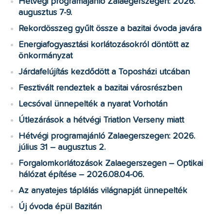
Hétvégi programajánló Zalaegerszegen: 2026.
augusztus 7-9.
Rekordösszeg gyűlt össze a bazitai óvoda javára
Energiafogyasztási korlátozásokról döntött az
önkormányzat
Járdafelújítás kezdődött a Toposházi utcában
Fesztivált rendeztek a bazitai városrészben
Lecsóval ünnepelték a nyarat Vorhotán
Útlezárások a hétvégi Triatlon Verseny miatt
Hétvégi programajánló Zalaegerszegen: 2026.
július 31 – augusztus 2.
Forgalomkorlátozások Zalaegerszegen – Optikai
hálózat építése – 2026.08.04-06.
Az anyatejes táplálás világnapját ünnepelték
Új óvoda épül Bazitán