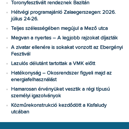
Toronyfesztivált rendeznek Bazitán
Hétvégi programajánló Zalaegerszegen: 2026.
július 24-26.
Teljes szélességében megújul a Mező utca
Megvan a nyertes – A legjobb rajzokat díjazták
A zivatar ellenére is sokakat vonzott az Ebergényi
Fesztivál
Lazulós délutánt tartottak a VMK előtt
Hatékonyság – Okosrendszer figyeli majd az
energiafelhasználást
Hamarosan érvényüket vesztik a régi típusú
személyi igazolványok
Közműrekonstrukció kezdődött a Kisfaludy
utcában