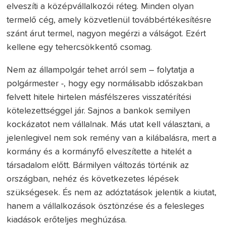
elveszíti a középvállalkozói réteg. Minden olyan
termelő cég, amely közvetlenül továbbértékesítésre
szánt árut termel, nagyon megérzi a válságot. Ezért
kellene egy tehercsökkentő csomag.
Nem az állampolgár tehet arról sem – folytatja a
polgármester -, hogy egy normálisabb időszakban
felvett hitele hirtelen másfélszeres visszatérítési
kötelezettséggel jár. Sajnos a bankok semilyen
kockázatot nem vállalnak. Más utat kell választani, a
jelenlegivel nem sok remény van a kilábalásra, mert a
kormány és a kormányfő elveszítette a hitelét a
társadalom előtt. Bármilyen változás történik az
országban, nehéz és következetes lépések
szükségesek. És nem az adóztatások jelentik a kiutat,
hanem a vállalkozások ösztönzése és a felesleges
kiadások erőteljes meghúzása.