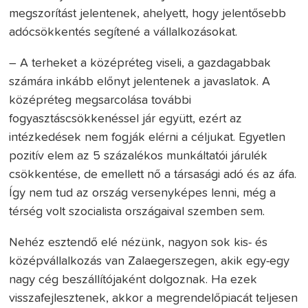
megszorítást jelentenek, ahelyett, hogy jelentősebb
adócsökkentés segítené a vállalkozásokat.
– A terheket a középréteg viseli, a gazdagabbak
számára inkább előnyt jelentenek a javaslatok. A
középréteg megsarcolása további
fogyasztáscsökkenéssel jár együtt, ezért az
intézkedések nem fogják elérni a céljukat. Egyetlen
pozitív elem az 5 százalékos munkáltatói járulék
csökkentése, de emellett nő a társasági adó és az áfa.
Így nem tud az ország versenyképes lenni, még a
térség volt szocialista országaival szemben sem.
Nehéz esztendő elé nézünk, nagyon sok kis- és
középvállalkozás van Zalaegerszegen, akik egy-egy
nagy cég beszállítójaként dolgoznak. Ha ezek
visszafejlesztenek, akkor a megrendelőpiacát teljesen