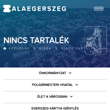
ugrás a fő tartalomhoz
NINCS TARTALÉK
KEZDŐLAP
HÍREK
NINCS TARTALÉK
ÖNKORMÁNYZAT
POLGÁRMESTERI HIVATAL
ÉLET A VÁROSBAN
EGERSZEG KÁRTYA IGÉNYLÉS