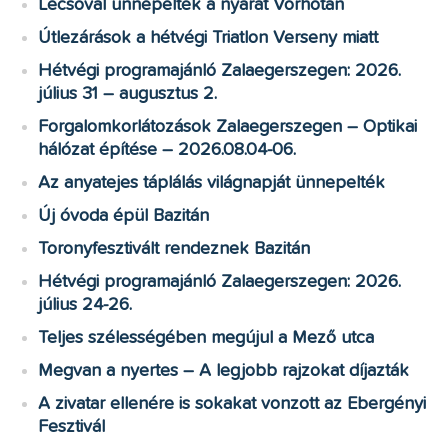
Lecsóval ünnepelték a nyarat Vorhotán
Útlezárások a hétvégi Triatlon Verseny miatt
Hétvégi programajánló Zalaegerszegen: 2026.
július 31 – augusztus 2.
Forgalomkorlátozások Zalaegerszegen – Optikai
hálózat építése – 2026.08.04-06.
Az anyatejes táplálás világnapját ünnepelték
Új óvoda épül Bazitán
Toronyfesztivált rendeznek Bazitán
Hétvégi programajánló Zalaegerszegen: 2026.
július 24-26.
Teljes szélességében megújul a Mező utca
Megvan a nyertes – A legjobb rajzokat díjazták
A zivatar ellenére is sokakat vonzott az Ebergényi
Fesztivál