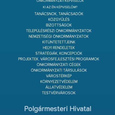
ÖNKORMÁNYZATI KÉPVISELŐK
KI AZ ÉN KÉPVISELŐM?
TANÁCSNOK, TANÁCSADÓK
KÖZGYŰLÉS
BIZOTTSÁGOK
TELEPÜLÉSRÉSZI ÖNKORMÁNYZATOK
NEMZETISÉGI ÖNKORMÁNYZATOK
KITÜNTETETTJEINK
HELYI RENDELETEK
STRATÉGIÁK, KONCEPCIÓK
PROJEKTEK, VÁROSFEJLESZTÉSI PROGRAMOK
ÖNKORMÁNYZATI CÉGEK
ÖNKORMÁNYZATI TÁRSULÁSOK
VÁROSTÉRKÉP
KÖRNYEZETVÉDELEM
ÁLLATVÉDELEM
TESTVÉRVÁROSOK
Polgármesteri Hivatal