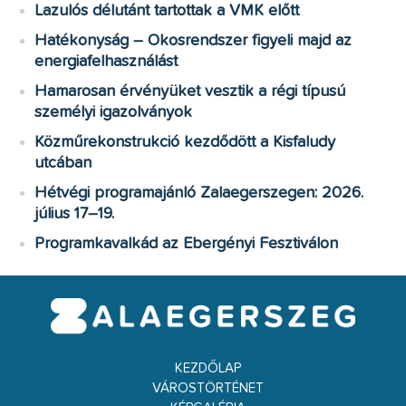
Lazulós délutánt tartottak a VMK előtt
Hatékonyság – Okosrendszer figyeli majd az
energiafelhasználást
Hamarosan érvényüket vesztik a régi típusú
személyi igazolványok
Közműrekonstrukció kezdődött a Kisfaludy
utcában
Hétvégi programajánló Zalaegerszegen: 2026.
július 17–19.
Programkavalkád az Ebergényi Fesztiválon
KEZDŐLAP
VÁROSTÖRTÉNET