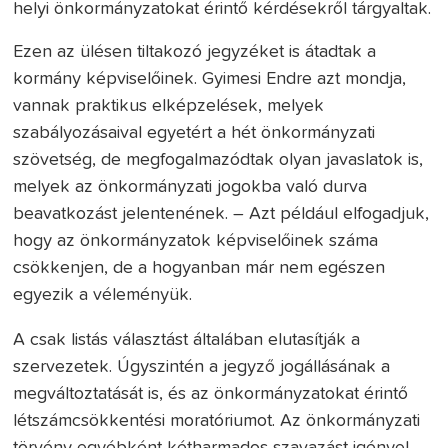
helyi önkormányzatokat érintő kérdésekről tárgyaltak.
Ezen az ülésen tiltakozó jegyzéket is átadtak a
kormány képviselőinek. Gyimesi Endre azt mondja,
vannak praktikus elképzelések, melyek
szabályozásaival egyetért a hét önkormányzati
szövetség, de megfogalmazódtak olyan javaslatok is,
melyek az önkormányzati jogokba való durva
beavatkozást jelentenének. – Azt például elfogadjuk,
hogy az önkormányzatok képviselőinek száma
csökkenjen, de a hogyanban már nem egészen
egyezik a véleményük.
A csak listás választást általában elutasítják a
szervezetek. Úgyszintén a jegyző jogállásának a
megváltoztatását is, és az önkormányzatokat érintő
létszámcsökkentési moratóriumot. Az önkormányzati
törvény egyébként kétharmados szavazást igényel.