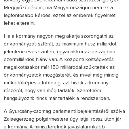
Meggyőződésem, ma Magyarországon nem ez a
legfontosabb kérdés, ezzel az emberek figyelmét
lehet elterelni.
Ha a kormány nagyon meg akarja szorongatni az
önkormányzati szférát, az maximum húsz milliárdot
jelentene éves szinten, ugyanakkor az országban
ezermilliárdos hiány van. A központi költségvetés
megalkotásakor már 150 milliárddal szűkítették az
önkormányzatok mozgásterét, és mivel még mindig
működőképes a többség, azt hiszik a kormány
részéről, hogy van még tartalék. Szeretném
hangsúlyozni: nincs már tartalék a rendszerben.
A Gyurcsány-csomag parlamenti bejelentéséről szólva
Zalaegerszeg polgármestere úgy látja, rossz úton jár
a kormány. A miniszterelnök javaslatai inkább