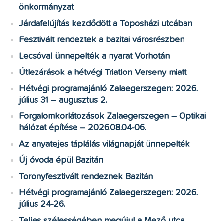
önkormányzat
Járdafelújítás kezdődött a Toposházi utcában
Fesztivált rendeztek a bazitai városrészben
Lecsóval ünnepelték a nyarat Vorhotán
Útlezárások a hétvégi Triatlon Verseny miatt
Hétvégi programajánló Zalaegerszegen: 2026.
július 31 – augusztus 2.
Forgalomkorlátozások Zalaegerszegen – Optikai
hálózat építése – 2026.08.04-06.
Az anyatejes táplálás világnapját ünnepelték
Új óvoda épül Bazitán
Toronyfesztivált rendeznek Bazitán
Hétvégi programajánló Zalaegerszegen: 2026.
július 24-26.
Teljes szélességében megújul a Mező utca