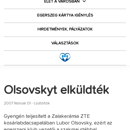
ÉLET A VÁROSBAN
EGERSZEG KÁRTYA IGÉNYLÉS
HIRDETMÉNYEK, PÁLYÁZATOK
VÁLASZTÁSOK
Olsovskyt elküldték
2007 február 01 - csütörtök
Gyengén teljesített a Zalakerámia ZTE
kosárlabdacsapatában Lubor Olsovsky, ezért az
egerszegi klub vezetői a szakmai stábbal