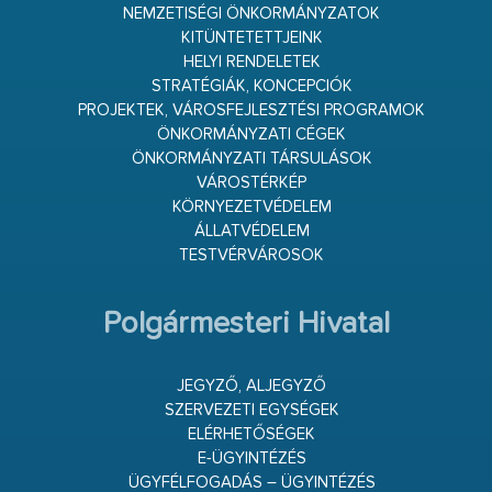
NEMZETISÉGI ÖNKORMÁNYZATOK
KITÜNTETETTJEINK
HELYI RENDELETEK
STRATÉGIÁK, KONCEPCIÓK
PROJEKTEK, VÁROSFEJLESZTÉSI PROGRAMOK
ÖNKORMÁNYZATI CÉGEK
ÖNKORMÁNYZATI TÁRSULÁSOK
VÁROSTÉRKÉP
KÖRNYEZETVÉDELEM
ÁLLATVÉDELEM
TESTVÉRVÁROSOK
Polgármesteri Hivatal
JEGYZŐ, ALJEGYZŐ
SZERVEZETI EGYSÉGEK
ELÉRHETŐSÉGEK
E-ÜGYINTÉZÉS
ÜGYFÉLFOGADÁS – ÜGYINTÉZÉS