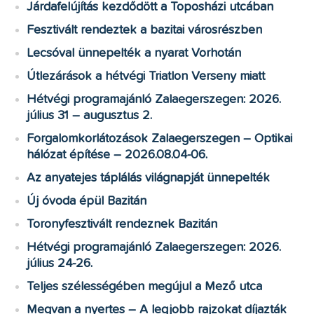
Járdafelújítás kezdődött a Toposházi utcában
Fesztivált rendeztek a bazitai városrészben
Lecsóval ünnepelték a nyarat Vorhotán
Útlezárások a hétvégi Triatlon Verseny miatt
Hétvégi programajánló Zalaegerszegen: 2026.
július 31 – augusztus 2.
Forgalomkorlátozások Zalaegerszegen – Optikai
hálózat építése – 2026.08.04-06.
Az anyatejes táplálás világnapját ünnepelték
Új óvoda épül Bazitán
Toronyfesztivált rendeznek Bazitán
Hétvégi programajánló Zalaegerszegen: 2026.
július 24-26.
Teljes szélességében megújul a Mező utca
Megvan a nyertes – A legjobb rajzokat díjazták