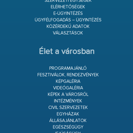
SZERVEZETI EGYSÉGEK
ELÉRHETŐSÉGEK
E-ÜGYINTÉZÉS
ÜGYFÉLFOGADÁS – ÜGYINTÉZÉS
KÖZÉRDEKŰ ADATOK
VÁLASZTÁSOK
Élet a városban
PROGRAMAJÁNLÓ
FESZTIVÁLOK, RENDEZVÉNYEK
KÉPGALÉRIA
VIDEÓGALÉRIA
KÉPEK A VÁROSRÓL
INTÉZMÉNYEK
CIVIL SZERVEZETEK
EGYHÁZAK
ÁLLÁSAJÁNLATOK
EGÉSZSÉGÜGY