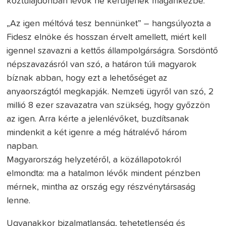
köztulajdonban lévők ne kerüljenek magánkézbe.
„Az igen méltóvá tesz bennünket” – hangsúlyozta a
Fidesz elnöke és hosszan érvelt amellett, miért kell
igennel szavazni a kettős állampolgárságra. Sorsdöntő
népszavazásról van szó, a határon túli magyarok
bíznak abban, hogy ezt a lehetőséget az
anyaországtól megkapják. Nemzeti ügyről van szó, 2
millió 8 ezer szavazatra van szükség, hogy győzzön
az igen. Arra kérte a jelenlévőket, buzdítsanak
mindenkit a két igenre a még hátralévő három
napban.
Magyarország helyzetéről, a közállapotokról
elmondta: ma a hatalmon lévők mindent pénzben
mérnek, mintha az ország egy részvénytársaság
lenne.
Ugyanakkor bizalmatlanság, tehetetlenség és