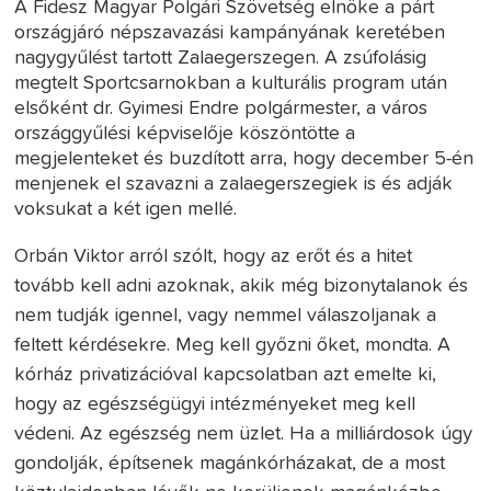
A Fidesz Magyar Polgári Szövetség elnöke a párt
országjáró népszavazási kampányának keretében
nagygyűlést tartott Zalaegerszegen. A zsúfolásig
megtelt Sportcsarnokban a kulturális program után
elsőként dr. Gyimesi Endre polgármester, a város
országgyűlési képviselője köszöntötte a
megjelenteket és buzdított arra, hogy december 5-én
menjenek el szavazni a zalaegerszegiek is és adják
voksukat a két igen mellé.
Orbán Viktor arról szólt, hogy az erőt és a hitet
tovább kell adni azoknak, akik még bizonytalanok és
nem tudják igennel, vagy nemmel válaszoljanak a
feltett kérdésekre. Meg kell győzni őket, mondta. A
kórház privatizációval kapcsolatban azt emelte ki,
hogy az egészségügyi intézményeket meg kell
védeni. Az egészség nem üzlet. Ha a milliárdosok úgy
gondolják, építsenek magánkórházakat, de a most