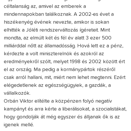
céltalanság az, amivel az emberek a
mindennapokban találkoznak. A 2002-es évet a
hiszékenyég évének nevezte, amikor is sokan
elhitték a Jóléti rendszerváltozás ígéreteit. Mint
mondta, az elmúlt két és fél év alatt 3 ezer 500
milliárddal nőtt az államadósság. Hová lett ez a pénz,
kérdezte a volt miniszterelnök és azokról az
eredményekről szólt, melyet 1998 és 2002 között ért
el az ország. Ma pedig a kormánypártok részéről
csak arról hallani, mit, miért nem lehet megtenni. Ezért
elégedetlenek az egészségügyiek, a gazdák, a
vállalkozók.
Orbán Viktor elítélte a közpénzen folyó negatív
kampányt és arra kérte a liberálisokat, a szocialistákat,
hogy gondolják át még egyszer és álljanak ők is az
igenek mellé.