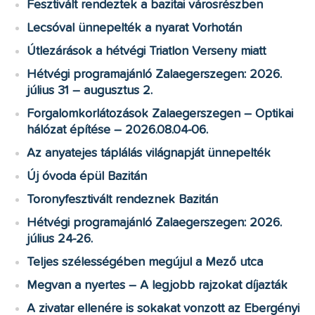
Fesztivált rendeztek a bazitai városrészben
Lecsóval ünnepelték a nyarat Vorhotán
Útlezárások a hétvégi Triatlon Verseny miatt
Hétvégi programajánló Zalaegerszegen: 2026.
július 31 – augusztus 2.
Forgalomkorlátozások Zalaegerszegen – Optikai
hálózat építése – 2026.08.04-06.
Az anyatejes táplálás világnapját ünnepelték
Új óvoda épül Bazitán
Toronyfesztivált rendeznek Bazitán
Hétvégi programajánló Zalaegerszegen: 2026.
július 24-26.
Teljes szélességében megújul a Mező utca
Megvan a nyertes – A legjobb rajzokat díjazták
A zivatar ellenére is sokakat vonzott az Ebergényi