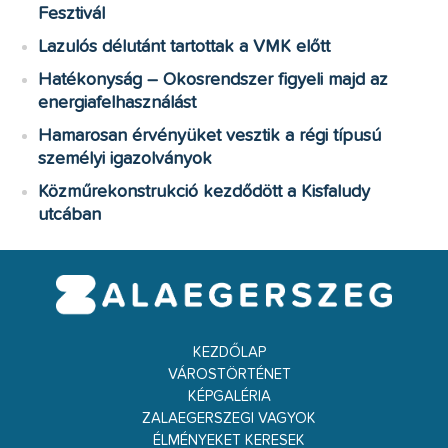
Fesztivál
Lazulós délutánt tartottak a VMK előtt
Hatékonyság – Okosrendszer figyeli majd az
energiafelhasználást
Hamarosan érvényüket vesztik a régi típusú
személyi igazolványok
Közműrekonstrukció kezdődött a Kisfaludy
utcában
KEZDŐLAP
VÁROSTÖRTÉNET
KÉPGALÉRIA
ZALAEGERSZEGI VAGYOK
ÉLMÉNYEKET KERESEK