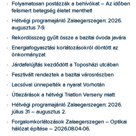
Folyamatosan postázzák a behívókat – Az időben
felismert betegség életet menthet!
Hétvégi programajánló Zalaegerszegen: 2026.
augusztus 7-9.
Rekordösszeg gyűlt össze a bazitai óvoda javára
Energiafogyasztási korlátozásokról döntött az
önkormányzat
Járdafelújítás kezdődött a Toposházi utcában
Fesztivált rendeztek a bazitai városrészben
Lecsóval ünnepelték a nyarat Vorhotán
Útlezárások a hétvégi Triatlon Verseny miatt
Hétvégi programajánló Zalaegerszegen: 2026.
július 31 – augusztus 2.
Forgalomkorlátozások Zalaegerszegen – Optikai
hálózat építése – 2026.08.04-06.