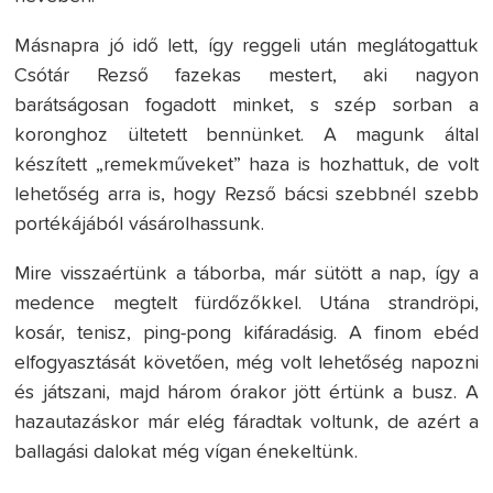
Másnapra jó idő lett, így reggeli után meglátogattuk
Csótár Rezső fazekas mestert, aki nagyon
barátságosan fogadott minket, s szép sorban a
koronghoz ültetett bennünket. A magunk által
készített „remekműveket” haza is hozhattuk, de volt
lehetőség arra is, hogy Rezső bácsi szebbnél szebb
portékájából vásárolhassunk.
Mire visszaértünk a táborba, már sütött a nap, így a
medence megtelt fürdőzőkkel. Utána strandröpi,
kosár, tenisz, ping-pong kifáradásig. A finom ebéd
elfogyasztását követően, még volt lehetőség napozni
és játszani, majd három órakor jött értünk a busz. A
hazautazáskor már elég fáradtak voltunk, de azért a
ballagási dalokat még vígan énekeltünk.