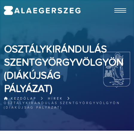
ugrás a fő tartalomhoz
OSZTÁLYKIRÁNDULÁS
SZENTGYÖRGYVÖLGYÖN
(DIÁKÚJSÁG
PÁLYÁZAT)
KEZDŐLAP
HÍREK
OSZTÁLYKIRÁNDULÁS SZENTGYÖRGYVÖLGYÖN
(DIÁKÚJSÁG PÁLYÁZAT)