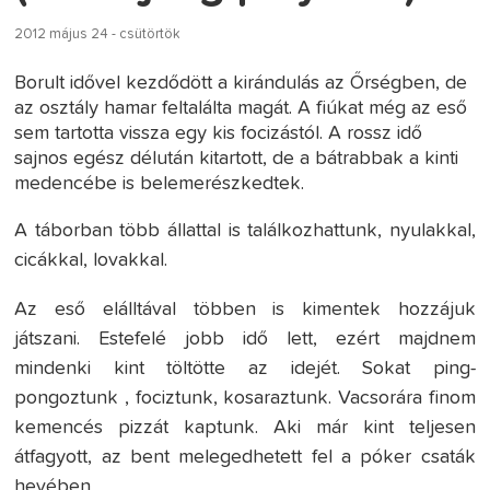
2012 május 24 - csütörtök
Borult idővel kezdődött a kirándulás az Őrségben, de
az osztály hamar feltalálta magát. A fiúkat még az eső
sem tartotta vissza egy kis focizástól. A rossz idő
sajnos egész délután kitartott, de a bátrabbak a kinti
medencébe is belemerészkedtek.
A táborban több állattal is találkozhattunk, nyulakkal,
cicákkal, lovakkal.
Az eső elálltával többen is kimentek hozzájuk
játszani. Estefelé jobb idő lett, ezért majdnem
mindenki kint töltötte az idejét. Sokat ping-
pongoztunk , fociztunk, kosaraztunk. Vacsorára finom
kemencés pizzát kaptunk. Aki már kint teljesen
átfagyott, az bent melegedhetett fel a póker csaták
hevében.