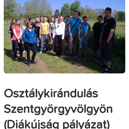
Osztálykirándulás
Szentgyörgyvölgyön
(Diákújság pályázat)