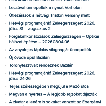
Lecsóval ünnepelték a nyarat Vorhotán
Útlezárások a hétvégi Triatlon Verseny miatt
Hétvégi programajánló Zalaegerszegen: 2026.
július 31 – augusztus 2.
Forgalomkorlátozások Zalaegerszegen – Optikai
hálózat építése – 2026.08.04-06.
Az anyatejes táplálás világnapját ünnepelték
Új óvoda épül Bazitán
Toronyfesztivált rendeznek Bazitán
Hétvégi programajánló Zalaegerszegen: 2026.
július 24-26.
Teljes szélességében megújul a Mező utca
Megvan a nyertes – A legjobb rajzokat díjazták
A zivatar ellenére is sokakat vonzott az Ebergényi