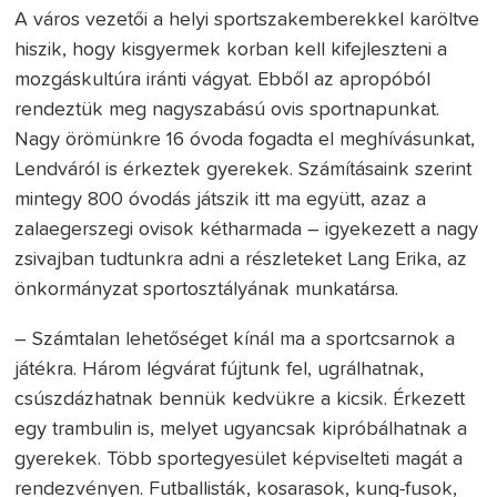
A város vezetői a helyi sportszakemberekkel karöltve
hiszik, hogy kisgyermek korban kell kifejleszteni a
mozgáskultúra iránti vágyat. Ebből az apropóból
rendeztük meg nagyszabású ovis sportnapunkat.
Nagy örömünkre 16 óvoda fogadta el meghívásunkat,
Lendváról is érkeztek gyerekek. Számításaink szerint
mintegy 800 óvodás játszik itt ma együtt, azaz a
zalaegerszegi ovisok kétharmada – igyekezett a nagy
zsivajban tudtunkra adni a részleteket Lang Erika, az
önkormányzat sportosztályának munkatársa.
– Számtalan lehetőséget kínál ma a sportcsarnok a
játékra. Három légvárat fújtunk fel, ugrálhatnak,
csúszdázhatnak bennük kedvükre a kicsik. Érkezett
egy trambulin is, melyet ugyancsak kipróbálhatnak a
gyerekek. Több sportegyesület képviselteti magát a
rendezvényen. Futballisták, kosarasok, kung-fusok,