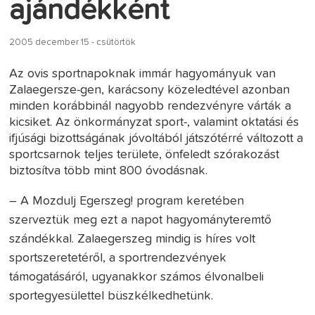
ajándékként
2005 december 15 - csütörtök
Az ovis sportnapoknak immár hagyományuk van
Zalaegersze-gen, karácsony közeledtével azonban
minden korábbinál nagyobb rendezvényre várták a
kicsiket. Az önkormányzat sport-, valamint oktatási és
ifjúsági bizottságának jóvoltából játszótérré változott a
sportcsarnok teljes területe, önfeledt szórakozást
biztosítva több mint 800 óvodásnak.
– A Mozdulj Egerszeg! program keretében
szerveztük meg ezt a napot hagyományteremtő
szándékkal. Zalaegerszeg mindig is híres volt
sportszeretetéről, a sportrendezvények
támogatásáról, ugyanakkor számos élvonalbeli
sportegyesülettel büszkélkedhetünk.