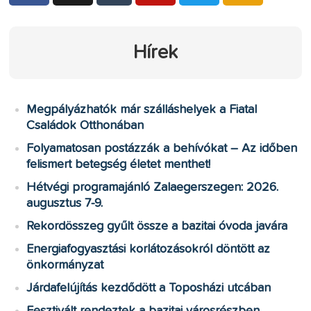
Hírek
Megpályázhatók már szálláshelyek a Fiatal
Családok Otthonában
Folyamatosan postázzák a behívókat – Az időben
felismert betegség életet menthet!
Hétvégi programajánló Zalaegerszegen: 2026.
augusztus 7-9.
Rekordösszeg gyűlt össze a bazitai óvoda javára
Energiafogyasztási korlátozásokról döntött az
önkormányzat
Járdafelújítás kezdődött a Toposházi utcában
Fesztivált rendeztek a bazitai városrészben