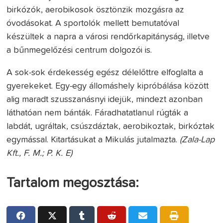
birkózók, aerobikosok ösztönzik mozgásra az
óvodásokat. A sportolók mellett bemutatóval
készültek a napra a városi rendőrkapitányság, illetve
a bűnmegelőzési centrum dolgozói is.
A sok-sok érdekesség egész délelőttre elfoglalta a
gyerekeket. Egy-egy állomáshely kipróbálása között
alig maradt szusszanásnyi idejük, mindezt azonban
láthatóan nem bánták. Fáradhatatlanul rúgták a
labdát, ugráltak, csúszdáztak, aerobikoztak, birkóztak
egymással. Kitartásukat a Mikulás jutalmazta.
(Zala-Lap
Kft., F. M.; P. K. E)
Tartalom megosztása: