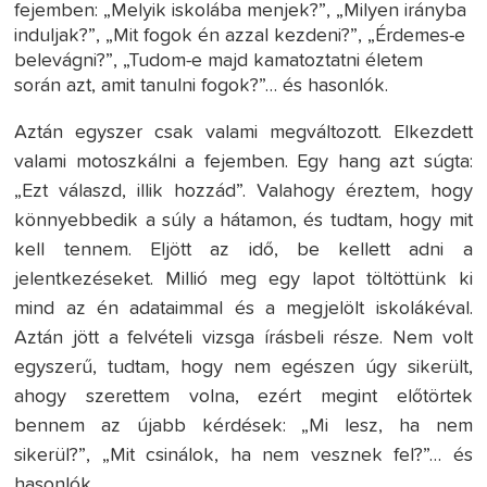
fejemben: „Melyik iskolába menjek?”, „Milyen irányba
induljak?”, „Mit fogok én azzal kezdeni?”, „Érdemes-e
belevágni?”, „Tudom-e majd kamatoztatni életem
során azt, amit tanulni fogok?”… és hasonlók.
Aztán egyszer csak valami megváltozott. Elkezdett
valami motoszkálni a fejemben. Egy hang azt súgta:
„Ezt válaszd, illik hozzád”. Valahogy éreztem, hogy
könnyebbedik a súly a hátamon, és tudtam, hogy mit
kell tennem. Eljött az idő, be kellett adni a
jelentkezéseket. Millió meg egy lapot töltöttünk ki
mind az én adataimmal és a megjelölt iskolákéval.
Aztán jött a felvételi vizsga írásbeli része. Nem volt
egyszerű, tudtam, hogy nem egészen úgy sikerült,
ahogy szerettem volna, ezért megint előtörtek
bennem az újabb kérdések: „Mi lesz, ha nem
sikerül?”, „Mit csinálok, ha nem vesznek fel?”… és
hasonlók.