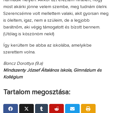
harmadik helyen. Akkor azt éreztem hirtelen, hogy
most akárki jönne velem szembe, meg tudnám ölelni.
Szerencsémre volt mellettem valaki, akit gyorsan meg
is öleltem, igaz, nem a szüleim, de a legjobb
barátnőm, aki végig támogatott és bízott bennem.
(Utólag is köszönöm neki!)
Így kerültem be abba az iskolába, amelyikbe
szerettem volna.
Boncz Dorottya (9.a)
Mindszenty József Általános iskola, Gimnázium és
Kollégium
Tartalom megosztása: