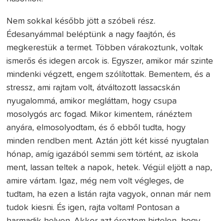
Nem sokkal később jött a szóbeli rész.
Édesanyámmal beléptünk a nagy faajtón, és
megkerestük a termet. Többen várakoztunk, voltak
ismerős és idegen arcok is. Egyszer, amikor már szinte
mindenki végzett, engem szólítottak. Bementem, és a
stressz, ami rajtam volt, átváltozott lassacskán
nyugalommá, amikor megláttam, hogy csupa
mosolygós arc fogad. Mikor kimentem, ránéztem
anyára, elmosolyodtam, és ő ebből tudta, hogy
minden rendben ment. Aztán jött két kissé nyugtalan
hónap, amíg igazából semmi sem történt, az iskola
ment, lassan teltek a napok, hetek. Végül eljött a nap,
amire vártam. Igaz, még nem volt végleges, de
tudtam, ha ezen a listán rajta vagyok, onnan már nem
tudok kiesni. És igen, rajta voltam! Pontosan a