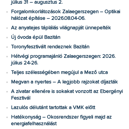
július 31 – augusztus 2.
Forgalomkorlátozások Zalaegerszegen – Optikai
hálózat építése – 2026.08.04-06.
Az anyatejes táplálás világnapját ünnepelték
Új óvoda épül Bazitán
Toronyfesztivált rendeznek Bazitán
Hétvégi programajánló Zalaegerszegen: 2026.
július 24-26.
Teljes szélességében megújul a Mező utca
Megvan a nyertes – A legjobb rajzokat díjazták
A zivatar ellenére is sokakat vonzott az Ebergényi
Fesztivál
Lazulós délutánt tartottak a VMK előtt
Hatékonyság – Okosrendszer figyeli majd az
energiafelhasználást