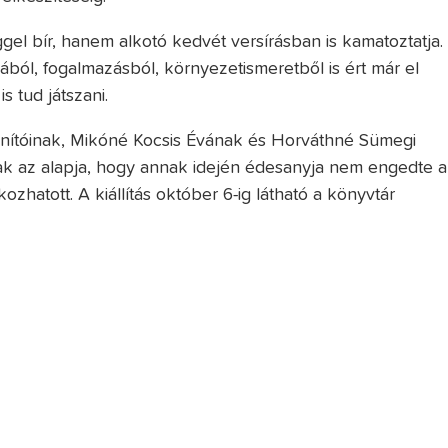
l bír, hanem alkotó kedvét versírásban is kamatoztatja.
kából, fogalmazásból, környezetismeretből is ért már el
 tud játszani.
anítóinak, Mikóné Kocsis Évának és Horváthné Sümegi
ak az alapja, hogy annak idején édesanyja nem engedte a
ozhatott. A kiállítás október 6-ig látható a könyvtár