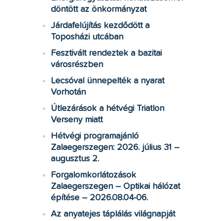
döntött az önkormányzat
Járdafelújítás kezdődött a
Toposházi utcában
Fesztivált rendeztek a bazitai
városrészben
Lecsóval ünnepelték a nyarat
Vorhotán
Útlezárások a hétvégi Triatlon
Verseny miatt
Hétvégi programajánló
Zalaegerszegen: 2026. július 31 –
augusztus 2.
Forgalomkorlátozások
Zalaegerszegen – Optikai hálózat
építése – 2026.08.04-06.
Az anyatejes táplálás világnapját