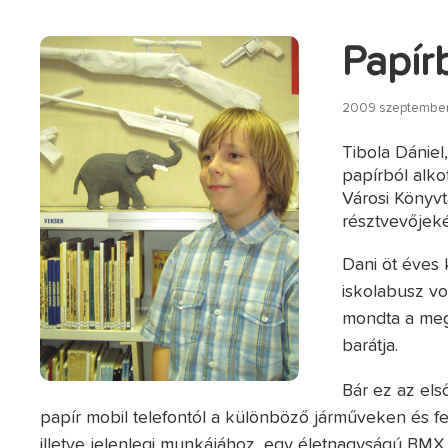
Papírb
2009 szeptember 
Tibola Dániel,
papírból alko
Városi Könyv
résztvevőjeké
Dani öt éves 
iskolabusz vo
mondta a meg
barátja.
Bár ez az els
papír mobil telefontól a különböző járműveken és fe
illetve jelenlegi munkájához, egy életnagyságú BMX 