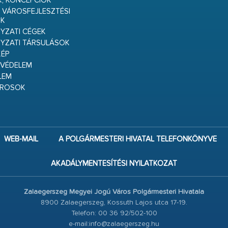
K, KONCEPCIÓK
 VÁROSFEJLESZTÉSI
K
ZATI CÉGEK
YZATI TÁRSULÁSOK
ÉP
VÉDELEM
LEM
ÁROSOK
WEB-MAIL
A POLGÁRMESTERI HIVATAL TELEFONKÖNYVE
AKADÁLYMENTESÍTÉSI NYILATKOZAT
Zalaegerszeg Megyei Jogú Város Polgármesteri Hivatala
8900 Zalaegerszeg, Kossuth Lajos utca 17-19.
Telefon: 00 36 92/502-100
e-mail:info@zalaegerszeg.hu