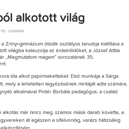
ól alkotott világ
10 - csütörtök
 a Zrínyi-gimnázium ötödik osztályos tanulója kiállítása a
tott világba kalauzolja az érdeklődőket, a József Attila
tár „Megmutatom magam” sorozatának 35.
nt.
kora óta alkot papírmaketteket. Első munkája a Sárga
lt, mely a lehetetlen legyőzésének mintáját adta számára,
nyitó alkalmával Pintér Borbála pedagógus, a család
ő alkotás már nincs meg, számos másik darab követte, a
gyvereken át egészen a sífelvonóig, varázs hátizsákig
elkészítéséig.