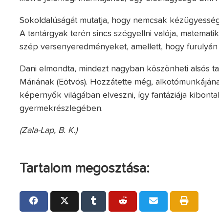
Sokoldalúságát mutatja, hogy nemcsak kézügyességge
A tantárgyak terén sincs szégyellni valója, matemati
szép versenyeredményeket, amellett, hogy furulyán is
Dani elmondta, mindezt nagyban köszönheti alsós t
Máriának (Eötvös). Hozzátette még, alkotómunkáján
képernyők világában elveszni, így fantáziája kibontak
gyermekrészlegében.
(Zala-Lap, B. K.)
Tartalom megosztása: