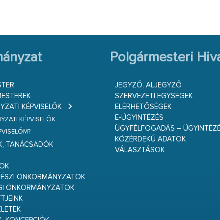
ányzat
Polgármesteri Hiva
STER
JEGYZŐ, ALJEGYZŐ
ESTEREK
SZERVEZETI EGYSÉGEK
ZATI KÉPVISELŐK
ELÉRHETŐSÉGEK
E-ÜGYINTÉZÉS
ZATI KÉPVISELŐK
ÜGYFÉLFOGADÁS – ÜGYINTÉZ
ÉPVISELŐM?
KÖZÉRDEKŰ ADATOK
K, TANÁCSADÓK
VÁLASZTÁSOK
S
GOK
RÉSZI ÖNKORMÁNYZATOK
GI ÖNKORMÁNYZATOK
TJEINK
ELETEK