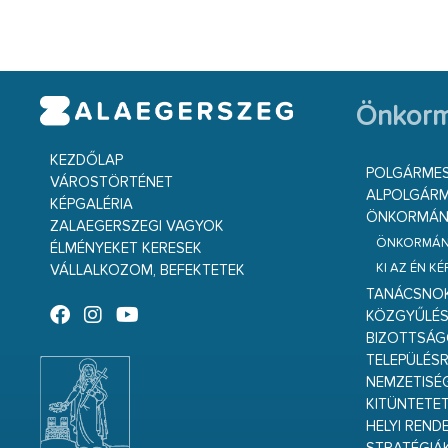
Önkorm
KEZDŐLAP
POLGÁRME
VÁROSTÖRTÉNET
ALPOLGÁRM
KÉPGALÉRIA
ÖNKORMÁNY
ZALAEGERSZEGI VAGYOK
ÖNKORMÁNY
ÉLMÉNYEKET KERESEK
KI AZ ÉN K
VÁLLALKOZOM, BEFEKTETEK
TANÁCSNO
KÖZGYŰLÉ
BIZOTTSÁ
TELEPÜLÉS
NEMZETISÉ
KITÜNTETET
HELYI REND