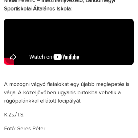
Mátai Ferenc – intézményvezető, Landorhegyi
Sportiskolai Általános Iskola:
A mozogni vágyó fiatalokat egy újabb meglepetés is
várja. A közeljövőben ugyanis birtokba vehetik a
rúgópalánkkal ellátott focipályát.
K.Zs./T.S.
Fotó: Seres Péter