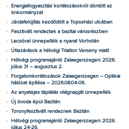
Energiafogyasztási korlátozásokról döntött az
önkormányzat
Járdafelújítás kezdődött a Toposházi utcában
Fesztivált rendeztek a bazitai városrészben
Lecsóval ünnepelték a nyarat Vorhotán
Útlezárások a hétvégi Triatlon Verseny miatt
Hétvégi programajánló Zalaegerszegen: 2026.
július 31 – augusztus 2.
Forgalomkorlátozások Zalaegerszegen – Optikai
hálózat építése – 2026.08.04-06.
Az anyatejes táplálás világnapját ünnepelték
Új óvoda épül Bazitán
Toronyfesztivált rendeznek Bazitán
Hétvégi programajánló Zalaegerszegen: 2026.
július 24-26.