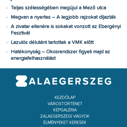
Teljes szélességében megújul a Mező utca
Megvan a nyertes – A legjobb rajzokat díjazták
A zivatar ellenére is sokakat vonzott az Ebergényi
Fesztivál
Lazulós délutánt tartottak a VMK előtt
Hatékonyság – Okosrendszer figyeli majd az
energiafelhasználást
KEZDŐLAP
VÁROSTÖRTÉNET
KÉPGALÉRIA
ZALAEGERSZEGI VAGYOK
ÉLMÉNYEKET KERESEK