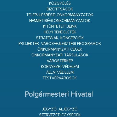
KÖZGYŰLÉS
BIZOTTSÁGOK
TELEPÜLÉSRÉSZI ÖNKORMÁNYZATOK
NEMZETISÉGI ÖNKORMÁNYZATOK
KITÜNTETETTJEINK
HELYI RENDELETEK
STRATÉGIÁK, KONCEPCIÓK
PROJEKTEK, VÁROSFEJLESZTÉSI PROGRAMOK
ÖNKORMÁNYZATI CÉGEK
ÖNKORMÁNYZATI TÁRSULÁSOK
VÁROSTÉRKÉP
KÖRNYEZETVÉDELEM
ÁLLATVÉDELEM
TESTVÉRVÁROSOK
Polgármesteri Hivatal
JEGYZŐ, ALJEGYZŐ
SZERVEZETI EGYSÉGEK