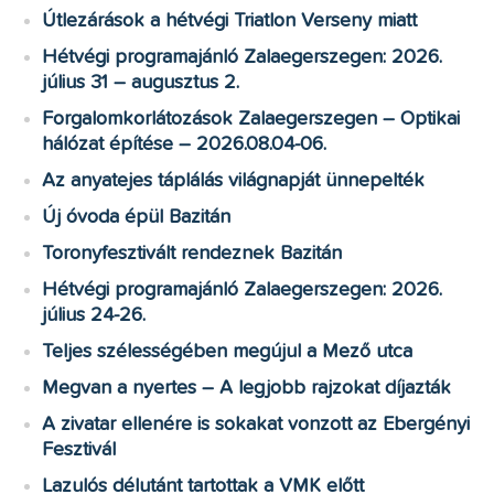
Útlezárások a hétvégi Triatlon Verseny miatt
Hétvégi programajánló Zalaegerszegen: 2026.
július 31 – augusztus 2.
Forgalomkorlátozások Zalaegerszegen – Optikai
hálózat építése – 2026.08.04-06.
Az anyatejes táplálás világnapját ünnepelték
Új óvoda épül Bazitán
Toronyfesztivált rendeznek Bazitán
Hétvégi programajánló Zalaegerszegen: 2026.
július 24-26.
Teljes szélességében megújul a Mező utca
Megvan a nyertes – A legjobb rajzokat díjazták
A zivatar ellenére is sokakat vonzott az Ebergényi
Fesztivál
Lazulós délutánt tartottak a VMK előtt