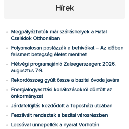
Hírek
Megpályázhatók már szálláshelyek a Fiatal
Családok Otthonában
Folyamatosan postázzák a behívókat – Az időben
felismert betegség életet menthet!
Hétvégi programajánló Zalaegerszegen: 2026.
augusztus 7-9.
Rekordösszeg gyűlt össze a bazitai óvoda javára
Energiafogyasztási korlátozásokról döntött az
önkormányzat
Járdafelújítás kezdődött a Toposházi utcában
Fesztivált rendeztek a bazitai városrészben
Lecsóval ünnepelték a nyarat Vorhotán