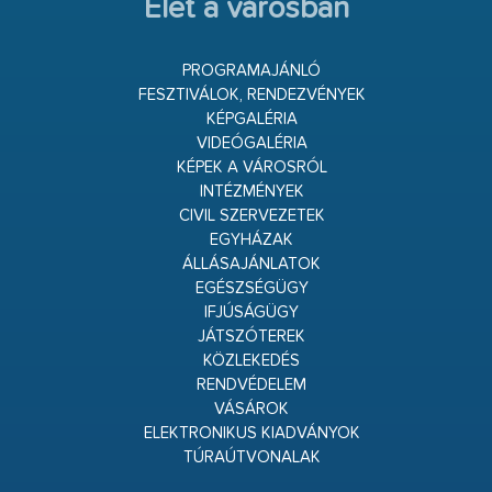
Élet a városban
PROGRAMAJÁNLÓ
FESZTIVÁLOK, RENDEZVÉNYEK
KÉPGALÉRIA
VIDEÓGALÉRIA
KÉPEK A VÁROSRÓL
INTÉZMÉNYEK
CIVIL SZERVEZETEK
EGYHÁZAK
ÁLLÁSAJÁNLATOK
EGÉSZSÉGÜGY
IFJÚSÁGÜGY
JÁTSZÓTEREK
KÖZLEKEDÉS
RENDVÉDELEM
VÁSÁROK
ELEKTRONIKUS KIADVÁNYOK
TÚRAÚTVONALAK