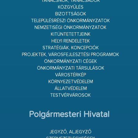
TANÁCSNOK, TANÁCSADÓK
KÖZGYŰLÉS
BIZOTTSÁGOK
TELEPÜLÉSRÉSZI ÖNKORMÁNYZATOK
NEMZETISÉGI ÖNKORMÁNYZATOK
KITÜNTETETTJEINK
HELYI RENDELETEK
STRATÉGIÁK, KONCEPCIÓK
PROJEKTEK, VÁROSFEJLESZTÉSI PROGRAMOK
ÖNKORMÁNYZATI CÉGEK
ÖNKORMÁNYZATI TÁRSULÁSOK
VÁROSTÉRKÉP
KÖRNYEZETVÉDELEM
ÁLLATVÉDELEM
TESTVÉRVÁROSOK
Polgármesteri Hivatal
JEGYZŐ, ALJEGYZŐ