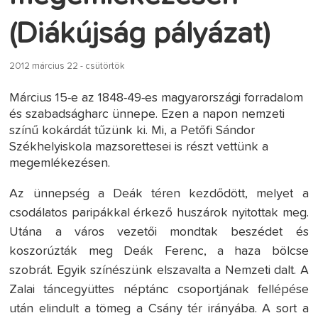
(Diákújság pályázat)
2012 március 22 - csütörtök
Március 15-e az 1848-49-es magyarországi forradalom
és szabadságharc ünnepe. Ezen a napon nemzeti
színű kokárdát tűzünk ki. Mi, a Petőfi Sándor
Székhelyiskola mazsorettesei is részt vettünk a
megemlékezésen.
Az ünnepség a Deák téren kezdődött, melyet a
csodálatos paripákkal érkező huszárok nyitottak meg.
Utána a város vezetői mondtak beszédet és
koszorúzták meg Deák Ferenc, a haza bölcse
szobrát. Egyik színészünk elszavalta a Nemzeti dalt. A
Zalai táncegyüttes néptánc csoportjának fellépése
után elindult a tömeg a Csány tér irányába. A sort a