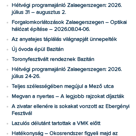
Hétvégi programajánló Zalaegerszegen: 2026.
július 31 – augusztus 2.
Forgalomkorlátozások Zalaegerszegen – Optikai
hálózat építése – 2026.08.04-06.
Az anyatejes táplálás világnapját ünnepelték
Új óvoda épül Bazitán
Toronyfesztivált rendeznek Bazitán
Hétvégi programajánló Zalaegerszegen: 2026.
július 24-26.
Teljes szélességében megújul a Mező utca
Megvan a nyertes – A legjobb rajzokat díjazták
A zivatar ellenére is sokakat vonzott az Ebergényi
Fesztivál
Lazulós délutánt tartottak a VMK előtt
Hatékonyság – Okosrendszer figyeli majd az