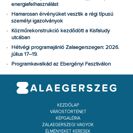
energiafelhasználást
Hamarosan érvényüket vesztik a régi típusú
személyi igazolványok
Közműrekonstrukció kezdődött a Kisfaludy
utcában
Hétvégi programajánló Zalaegerszegen: 2026.
július 17–19.
Programkavalkád az Ebergényi Fesztiválon
KEZDŐLAP
VÁROSTÖRTÉNET
KÉPGALÉRIA
ZALAEGERSZEGI VAGYOK
ÉLMÉNYEKET KERESEK