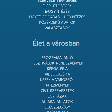
SZERVEZETI EGYSÉGEK
ELÉRHETŐSÉGEK
E-ÜGYINTÉZÉS
ÜGYFÉLFOGADÁS – ÜGYINTÉZÉS
KÖZÉRDEKŰ ADATOK
VÁLASZTÁSOK
Élet a városban
PROGRAMAJÁNLÓ
FESZTIVÁLOK, RENDEZVÉNYEK
KÉPGALÉRIA
VIDEÓGALÉRIA
KÉPEK A VÁROSRÓL
INTÉZMÉNYEK
CIVIL SZERVEZETEK
EGYHÁZAK
ÁLLÁSAJÁNLATOK
EGÉSZSÉGÜGY