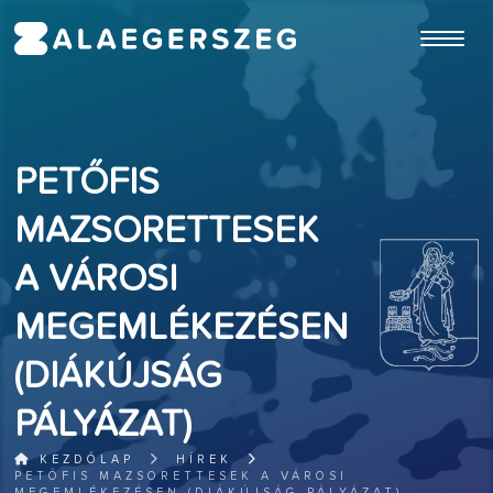
ugrás a fő tartalomhoz
PETŐFIS
MAZSORETTESEK
A VÁROSI
MEGEMLÉKEZÉSEN
(DIÁKÚJSÁG
PÁLYÁZAT)
KEZDŐLAP
HÍREK
PETŐFIS MAZSORETTESEK A VÁROSI
MEGEMLÉKEZÉSEN (DIÁKÚJSÁG PÁLYÁZAT)