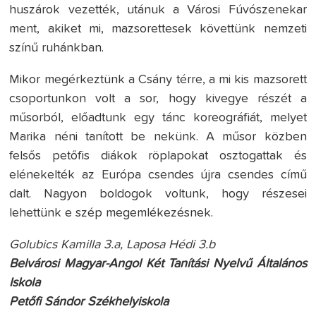
huszárok vezették, utánuk a Városi Fúvószenekar
ment, akiket mi, mazsorettesek követtünk nemzeti
színű ruhánkban.
Mikor megérkeztünk a Csány térre, a mi kis mazsorett
csoportunkon volt a sor, hogy kivegye részét a
műsorból, előadtunk egy tánc koreográfiát, melyet
Marika néni tanított be nekünk. A műsor közben
felsős petőfis diákok röplapokat osztogattak és
elénekelték az Európa csendes újra csendes című
dalt. Nagyon boldogok voltunk, hogy részesei
lehettünk e szép megemlékezésnek.
Golubics Kamilla 3.a, Laposa Hédi 3.b
Belvárosi Magyar-Angol Két Tanítási Nyelvű Általános
Iskola
Petőfi Sándor Székhelyiskola