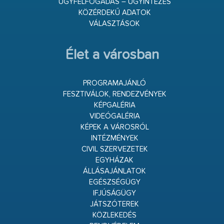
ÜGYFÉLFOGADÁS – ÜGYINTÉZÉS
KÖZÉRDEKŰ ADATOK
VÁLASZTÁSOK
Élet a városban
PROGRAMAJÁNLÓ
FESZTIVÁLOK, RENDEZVÉNYEK
KÉPGALÉRIA
VIDEÓGALÉRIA
KÉPEK A VÁROSRÓL
INTÉZMÉNYEK
CIVIL SZERVEZETEK
EGYHÁZAK
ÁLLÁSAJÁNLATOK
EGÉSZSÉGÜGY
IFJÚSÁGÜGY
JÁTSZÓTEREK
KÖZLEKEDÉS