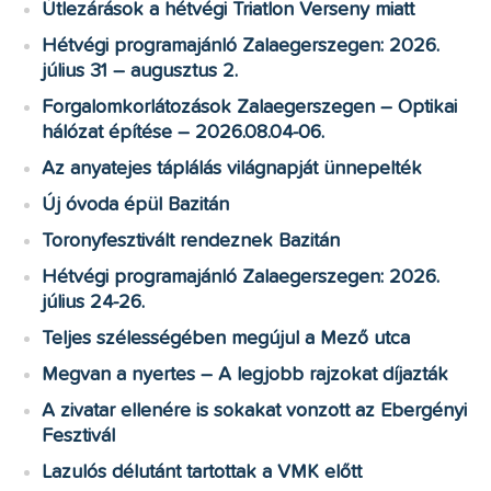
Útlezárások a hétvégi Triatlon Verseny miatt
Hétvégi programajánló Zalaegerszegen: 2026.
július 31 – augusztus 2.
Forgalomkorlátozások Zalaegerszegen – Optikai
hálózat építése – 2026.08.04-06.
Az anyatejes táplálás világnapját ünnepelték
Új óvoda épül Bazitán
Toronyfesztivált rendeznek Bazitán
Hétvégi programajánló Zalaegerszegen: 2026.
július 24-26.
Teljes szélességében megújul a Mező utca
Megvan a nyertes – A legjobb rajzokat díjazták
A zivatar ellenére is sokakat vonzott az Ebergényi
Fesztivál
Lazulós délutánt tartottak a VMK előtt