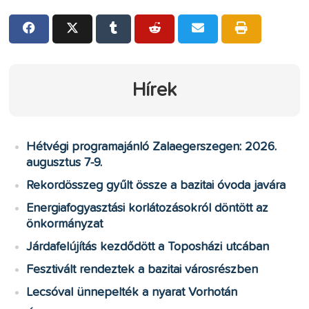
Hírek
Hétvégi programajánló Zalaegerszegen: 2026.
augusztus 7-9.
Rekordösszeg gyűlt össze a bazitai óvoda javára
Energiafogyasztási korlátozásokról döntött az
önkormányzat
Járdafelújítás kezdődött a Toposházi utcában
Fesztivált rendeztek a bazitai városrészben
Lecsóval ünnepelték a nyarat Vorhotán