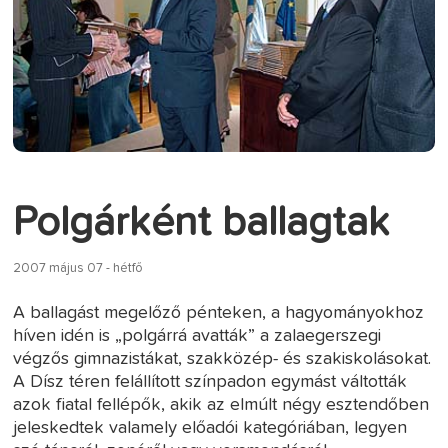
Polgárként ballagtak
2007 május 07 - hétfő
A ballagást megelőző pénteken, a hagyományokhoz
híven idén is „polgárrá avatták” a zalaegerszegi
végzős gimnazistákat, szakközép- és szakiskolásokat.
A Dísz téren felállított színpadon egymást váltották
azok fiatal fellépők, akik az elmúlt négy esztendőben
jeleskedtek valamely előadói kategóriában, legyen