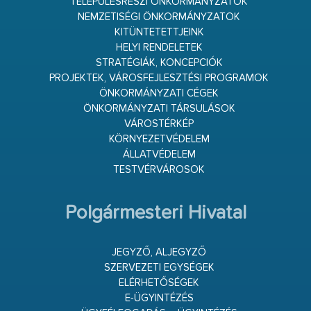
TELEPÜLÉSRÉSZI ÖNKORMÁNYZATOK
NEMZETISÉGI ÖNKORMÁNYZATOK
KITÜNTETETTJEINK
HELYI RENDELETEK
STRATÉGIÁK, KONCEPCIÓK
PROJEKTEK, VÁROSFEJLESZTÉSI PROGRAMOK
ÖNKORMÁNYZATI CÉGEK
ÖNKORMÁNYZATI TÁRSULÁSOK
VÁROSTÉRKÉP
KÖRNYEZETVÉDELEM
ÁLLATVÉDELEM
TESTVÉRVÁROSOK
Polgármesteri Hivatal
JEGYZŐ, ALJEGYZŐ
SZERVEZETI EGYSÉGEK
ELÉRHETŐSÉGEK
E-ÜGYINTÉZÉS