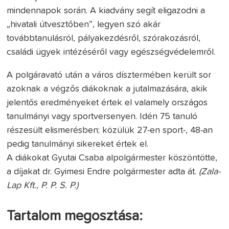
mindennapok során. A kiadvány segít eligazodni a
„hivatali útvesztőben”, legyen szó akár
továbbtanulásról, pályakezdésről, szórakozásról,
családi ügyek intézéséről vagy egészségvédelemről.
A polgáravató után a város dísztermében került sor
azoknak a végzős diákoknak a jutalmazására, akik
jelentős eredményeket értek el valamely országos
tanulmányi vagy sportversenyen. Idén 75 tanuló
részesült elismerésben; közülük 27-en sport-, 48-an
pedig tanulmányi sikereket értek el.
A diákokat Gyutai Csaba alpolgármester köszöntötte,
a díjakat dr. Gyimesi Endre polgármester adta át.
(Zala-
Lap Kft., P. P. S. P.)
Tartalom megosztása: