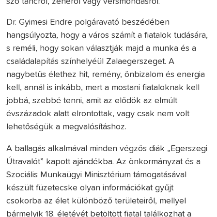
szó táncról, zenéről vagy versmondásról.
Dr. Gyimesi Endre polgáravató beszédében
hangsúlyozta, hogy a város számít a fiatalok tudására,
s reméli, hogy sokan választják majd a munka és a
családalapítás színhelyéül Zalaegerszeget. A
nagybetűs élethez hit, remény, önbizalom és energia
kell, annál is inkább, mert a mostani fiataloknak kell
jobbá, szebbé tenni, amit az elődök az elmúlt
évszázadok alatt elrontottak, vagy csak nem volt
lehetőségük a megvalósításhoz.
A ballagás alkalmával minden végzős diák „Egerszegi
Útravalót” kapott ajándékba. Az önkormányzat és a
Szociális Munkaügyi Minisztérium támogatásával
készült füzetecske olyan információkat gyűjt
csokorba az élet különböző területeiről, mellyel
bármelyik 18. életévét betöltött fiatal találkozhat a