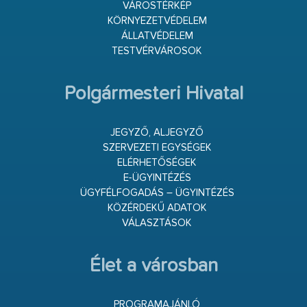
VÁROSTÉRKÉP
KÖRNYEZETVÉDELEM
ÁLLATVÉDELEM
TESTVÉRVÁROSOK
Polgármesteri Hivatal
JEGYZŐ, ALJEGYZŐ
SZERVEZETI EGYSÉGEK
ELÉRHETŐSÉGEK
E-ÜGYINTÉZÉS
ÜGYFÉLFOGADÁS – ÜGYINTÉZÉS
KÖZÉRDEKŰ ADATOK
VÁLASZTÁSOK
Élet a városban
PROGRAMAJÁNLÓ