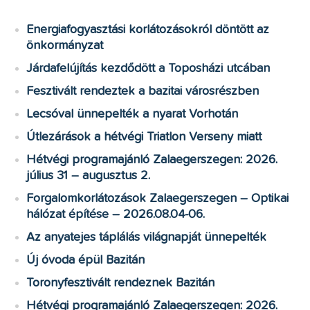
Energiafogyasztási korlátozásokról döntött az
önkormányzat
Járdafelújítás kezdődött a Toposházi utcában
Fesztivált rendeztek a bazitai városrészben
Lecsóval ünnepelték a nyarat Vorhotán
Útlezárások a hétvégi Triatlon Verseny miatt
Hétvégi programajánló Zalaegerszegen: 2026.
július 31 – augusztus 2.
Forgalomkorlátozások Zalaegerszegen – Optikai
hálózat építése – 2026.08.04-06.
Az anyatejes táplálás világnapját ünnepelték
Új óvoda épül Bazitán
Toronyfesztivált rendeznek Bazitán
Hétvégi programajánló Zalaegerszegen: 2026.