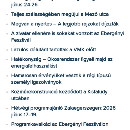
július 24-26.
Teljes szélességében megújul a Mező utca
Megvan a nyertes – A legjobb rajzokat díjazták
A zivatar ellenére is sokakat vonzott az Ebergényi
Fesztivál
Lazulós délutánt tartottak a VMK előtt
Hatékonyság – Okosrendszer figyeli majd az
energiafelhasználást
Hamarosan érvényüket vesztik a régi típusú
személyi igazolványok
Közműrekonstrukció kezdődött a Kisfaludy
utcában
Hétvégi programajánló Zalaegerszegen: 2026.
július 17–19.
Programkavalkád az Ebergényi Fesztiválon