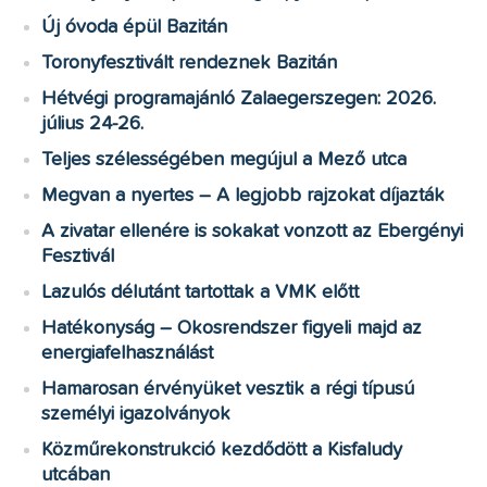
Új óvoda épül Bazitán
Toronyfesztivált rendeznek Bazitán
Hétvégi programajánló Zalaegerszegen: 2026.
július 24-26.
Teljes szélességében megújul a Mező utca
Megvan a nyertes – A legjobb rajzokat díjazták
A zivatar ellenére is sokakat vonzott az Ebergényi
Fesztivál
Lazulós délutánt tartottak a VMK előtt
Hatékonyság – Okosrendszer figyeli majd az
energiafelhasználást
Hamarosan érvényüket vesztik a régi típusú
személyi igazolványok
Közműrekonstrukció kezdődött a Kisfaludy
utcában