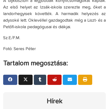
A díjkiosztón a legjobbak könyvcsomagokat kaptak.
Az első helyet az Izsák-iskola szerezte meg, őket a
landorhegyisek követték. A harmadik helyezés az
adysoké lett. Oklevéllel gazdagodtak még a Liszt- és a
Petőfi-iskola pedagógusai és diákjai.
Sz.E./F.M.
Fotó: Seres Péter
Tartalom megosztása:
Hírek