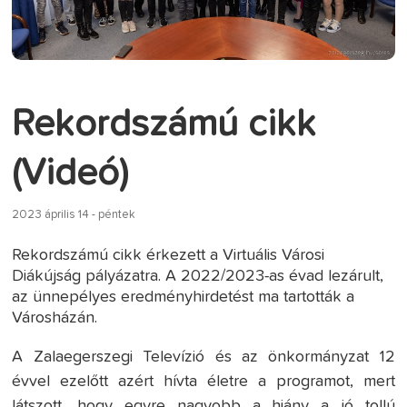
Rekordszámú cikk
(Videó)
2023 április 14 - péntek
Rekordszámú cikk érkezett a Virtuális Városi
Diákújság pályázatra. A 2022/2023-as évad lezárult,
az ünnepélyes eredményhirdetést ma tartották a
Városházán.
A Zalaegerszegi Televízió és az önkormányzat 12
évvel ezelőtt azért hívta életre a programot, mert
látszott, hogy egyre nagyobb a hiány a jó tollú