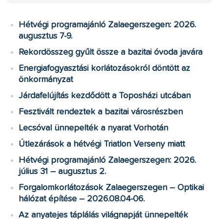
Hétvégi programajánló Zalaegerszegen: 2026.
augusztus 7-9.
Rekordösszeg gyűlt össze a bazitai óvoda javára
Energiafogyasztási korlátozásokról döntött az
önkormányzat
Járdafelújítás kezdődött a Toposházi utcában
Fesztivált rendeztek a bazitai városrészben
Lecsóval ünnepelték a nyarat Vorhotán
Útlezárások a hétvégi Triatlon Verseny miatt
Hétvégi programajánló Zalaegerszegen: 2026.
július 31 – augusztus 2.
Forgalomkorlátozások Zalaegerszegen – Optikai
hálózat építése – 2026.08.04-06.
Az anyatejes táplálás világnapját ünnepelték