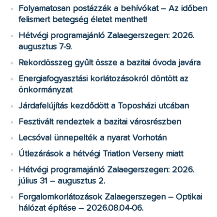
Folyamatosan postázzák a behívókat – Az időben
felismert betegség életet menthet!
Hétvégi programajánló Zalaegerszegen: 2026.
augusztus 7-9.
Rekordösszeg gyűlt össze a bazitai óvoda javára
Energiafogyasztási korlátozásokról döntött az
önkormányzat
Járdafelújítás kezdődött a Toposházi utcában
Fesztivált rendeztek a bazitai városrészben
Lecsóval ünnepelték a nyarat Vorhotán
Útlezárások a hétvégi Triatlon Verseny miatt
Hétvégi programajánló Zalaegerszegen: 2026.
július 31 – augusztus 2.
Forgalomkorlátozások Zalaegerszegen – Optikai
hálózat építése – 2026.08.04-06.