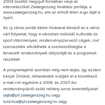
2004 őszétől megújult formában várja az
internetezőket Zalaegerszeg hivatalos portálja, a
www.zalaegerszeg.hu, ami az elmúlt télen e-go díjat is
nyert.
Az új városi portál életre hívásával elindult az a várva
várt folyamat, hogy a városban működő kulturális és
sport intézmények, rendezvényszervező cégek, civil
szervezetek elküldhetik a szerkesztőségbe a
tervezett rendezvényeik időpontját és a programok
részleteit.
A programajánló azonban még nem teljes, így ezúton
kérjük Önöket, mihamarabb küldjék el a következő
e-mail cím egyikére a 2006. és 2007. évi
rendezvényükről szóló néhány soros ismertetőjüket:
sajto@ph.zalaegerszeg.hu
vagy
turizmus@ph.zalaegerszeg.hu
vagy