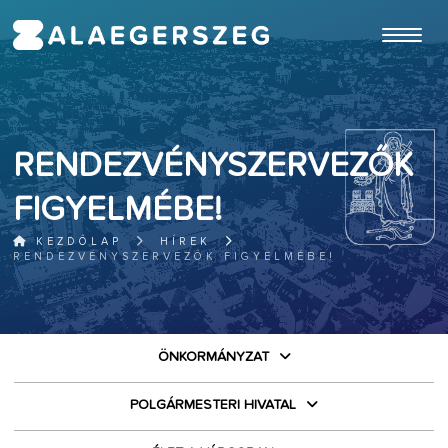
ugrás a fő tartalomhoz
RENDEZVÉNYSZERVEZŐK
FIGYELMÉBE!
KEZDŐLAP
HÍREK
RENDEZVÉNYSZERVEZŐK FIGYELMÉBE!
ÖNKORMÁNYZAT
POLGÁRMESTERI HIVATAL