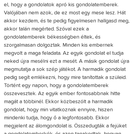
el, hogy a gondolatok apró kis gondolatemberek.
Valójában nem azok, de ez most egy mese lesz. Hát
akkor kezdem, és te pedig figyelmesen hallgasd meg,
akkor talán megérted. Szóval ezek a
gondolatemberek békességben éltek, és
szorgalmasan dolgoztak. Minden kis embernek
megvolt a maga feladata. Az egyik gondolat el tudja
neked újra mesélni ezt a mesét. A másik gondolat újra
megmutatja a sok szép játékot. A harmadik gondolat
pedig segít emlékezni, hogy mire tanítottak a szüleid.
Történt egy napon, hogy a gondolatemberek
összevesztek. Az egyik ember fontosabbnak hitte
magát a többinél. Ekkor közbeszólt a harmadik
gondolat, hogy min vitatkoznak ennyire, hiszen
mindenki tudja, hogy ő a legfontosabb. Ekkor
megjelent az álomgondolat is. Összedugták a fejüket
a gondolatemberkék, és azon tanakodtak, hogyan