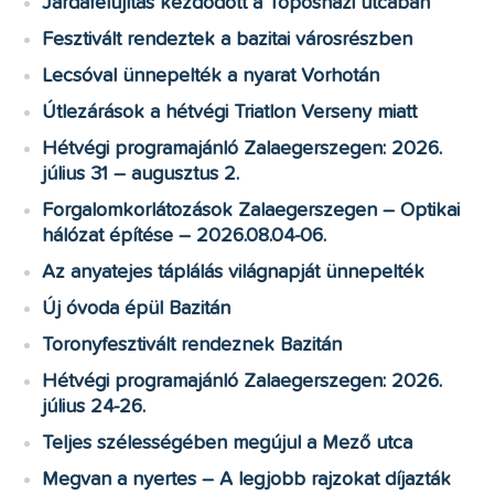
Járdafelújítás kezdődött a Toposházi utcában
Fesztivált rendeztek a bazitai városrészben
Lecsóval ünnepelték a nyarat Vorhotán
Útlezárások a hétvégi Triatlon Verseny miatt
Hétvégi programajánló Zalaegerszegen: 2026.
július 31 – augusztus 2.
Forgalomkorlátozások Zalaegerszegen – Optikai
hálózat építése – 2026.08.04-06.
Az anyatejes táplálás világnapját ünnepelték
Új óvoda épül Bazitán
Toronyfesztivált rendeznek Bazitán
Hétvégi programajánló Zalaegerszegen: 2026.
július 24-26.
Teljes szélességében megújul a Mező utca
Megvan a nyertes – A legjobb rajzokat díjazták