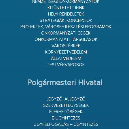
NEMZETISÉGI ÖNKORMÁNYZATOK
KITÜNTETETTJEINK
HELYI RENDELETEK
STRATÉGIÁK, KONCEPCIÓK
PROJEKTEK, VÁROSFEJLESZTÉSI PROGRAMOK
ÖNKORMÁNYZATI CÉGEK
ÖNKORMÁNYZATI TÁRSULÁSOK
VÁROSTÉRKÉP
KÖRNYEZETVÉDELEM
ÁLLATVÉDELEM
TESTVÉRVÁROSOK
Polgármesteri Hivatal
JEGYZŐ, ALJEGYZŐ
SZERVEZETI EGYSÉGEK
ELÉRHETŐSÉGEK
E-ÜGYINTÉZÉS
ÜGYFÉLFOGADÁS – ÜGYINTÉZÉS