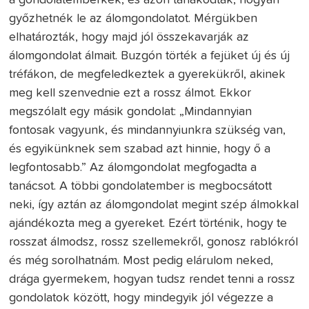
győzhetnék le az álomgondolatot. Mérgükben
elhatározták, hogy majd jól összekavarják az
álomgondolat álmait. Buzgón törték a fejüket új és új
tréfákon, de megfeledkeztek a gyerekükről, akinek
meg kell szenvednie ezt a rossz álmot. Ekkor
megszólalt egy másik gondolat: „Mindannyian
fontosak vagyunk, és mindannyiunkra szükség van,
és egyikünknek sem szabad azt hinnie, hogy ő a
legfontosabb.” Az álomgondolat megfogadta a
tanácsot. A többi gondolatember is megbocsátott
neki, így aztán az álomgondolat megint szép álmokkal
ajándékozta meg a gyereket. Ezért történik, hogy te
rosszat álmodsz, rossz szellemekről, gonosz rablókról
és még sorolhatnám. Most pedig elárulom neked,
drága gyermekem, hogyan tudsz rendet tenni a rossz
gondolatok között, hogy mindegyik jól végezze a